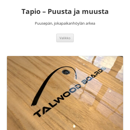
Siirry
sisältöön
Tapio – Puusta ja muusta
Puusepän, jokapaikanhöylän arkea
Valikko