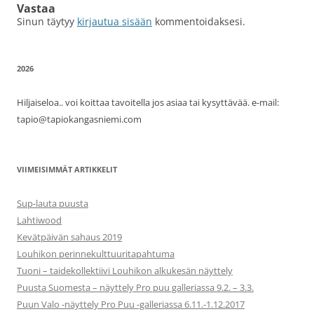
Vastaa
Sinun täytyy
kirjautua sisään
kommentoidaksesi.
2026
Hiljaiseloa.. voi koittaa tavoitella jos asiaa tai kysyttävää. e-mail:
tapio@tapiokangasniemi.com
VIIMEISIMMÄT ARTIKKELIT
Sup-lauta puusta
Lahtiwood
Kevätpäivän sahaus 2019
Louhikon perinnekulttuuritapahtuma
Tuoni – taidekollektiivi Louhikon alkukesän näyttely
Puusta Suomesta – näyttely Pro puu galleriassa 9.2. – 3.3.
Puun Valo -näyttely Pro Puu -galleriassa 6.11.-1.12.2017