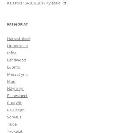
Kajastus 1.9-30.9.2017 Kylätalo Iitti
KATEGORIAT
Harrastukset
Huonekalut
Infoa
Lahtiwood
Luonto
Messut ym.
Muu
Näyttelyt
Pienesineet
Puutyöt
Re-Design
Sorvaus
Taide
Työkalut