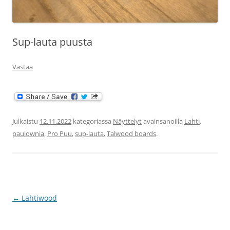
Sup-lauta puusta
Vastaa
Julkaistu
12.11.2022
kategoriassa
Näyttelyt
avainsanoilla
Lahti
,
paulownia
,
Pro Puu
,
sup-lauta
,
Talwood boards
.
Artikkelien
←
Lahtiwood
selaus