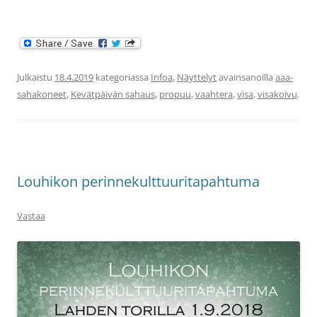
Julkaistu
18.4.2019
kategoriassa
Infoa
,
Näyttelyt
avainsanoilla
aaa-
sahakoneet
,
Kevätpäivän sahaus
,
propuu
,
vaahtera
,
visa
,
visakoivu
.
Louhikon perinnekulttuuritapahtuma
Vastaa