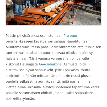
Pääsin pitkästä aikaa osallistumaan
Pro puun
perinteikkääseen kevätpäivän sahaus -tapahtumaan.
Muutama vuosi tässä pääsi jo vierähtämään ettei tuollaisen
tuoreen vasta sahatun puun tuoksua ollutkaan päässyt
haistelemaan. Tänä vuonna vannesahan oli paikalle
kiskonut Helsingistä
AAA-sahakone
. Aamusta jo oli
aistittavissa hyvät sahauskelit, pikku pakkasta, mutta
aurinkoista. Päivän mittaan lämpötilakin nousi plussan
puolelle selkeästi ja aurinkoa riitti, mitä parhain ilma
viettää aikaa ulkosalla. Näytösluonteinen tapahtuma keräsi
paikalle satunnaisten ohikulkijoiden lisäksi salpauksen
opiskelija ryhmän.