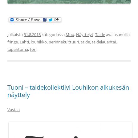
Julkaistu
31.8.2018
kategoriassa
Muu
,
Näyttelyt
,
Taide
avainsanoilla
fringe
,
Lahti
,
louhikko
,
perinnekulttuuri
,
taide
,
taidelauantai
,
tapahtuma
,
tori
.
Tuoni – taidekollektiivi Louhikon alkukesän
näyttely
Vastaa