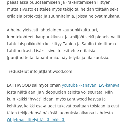
pääasiassa puuosaamiseen ja -rakentamiseen liittyen,
mutta sivusto esittelee myös tekijöitä, heidän töitään sekä
erilaisia projekteja ja suunnitelmia, joissa he ovat mukana.
Aiheina yleisesti lahtelainen kaupunkikulttuuri,
luontokohteet, kaupunkikuva, ja -miljööt sekä pienoismallit.
Lahtelaispaikkoihin keskittyy Tapion ja Saulin toimittama
Lahtipodcast. Lisäksi sivusto esittelee erilaisia
(puu)tuotteita, tapahtumia, näyttelyitä ja tilaisuuksia.
Tiedustelut info[at]lahtiwood.com
LAHTIWOOD sai myös oman
youtube -kanavan, LW-kanava
,
josta näitä ääni ja videopuolen asioita voi seurata. Niin
kuin kaikki ”hyvät” idean, myös Lahtiwood kasvaa ja
kehittyy, kaikki osa-alueet tukevat osaltaan toisiaan ja ovat
täten tekijöidensä näkösiä luomuksia aikansa Lahdesta.
Ohjelmaesittelyt tästä linkistä.