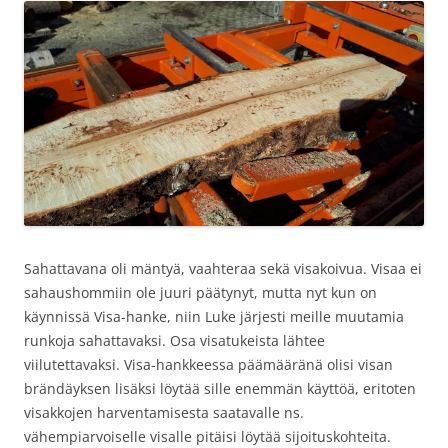
Sahattavana oli mäntyä, vaahteraa sekä visakoivua. Visaa ei
sahaushommiin ole juuri päätynyt, mutta nyt kun on
käynnissä Visa-hanke, niin Luke järjesti meille muutamia
runkoja sahattavaksi. Osa visatukeista lähtee
viilutettavaksi. Visa-hankkeessa päämääränä olisi visan
brändäyksen lisäksi löytää sille enemmän käyttöä, eritoten
visakkojen harventamisesta saatavalle ns.
vähempiarvoiselle visalle pitäisi löytää sijoituskohteita.