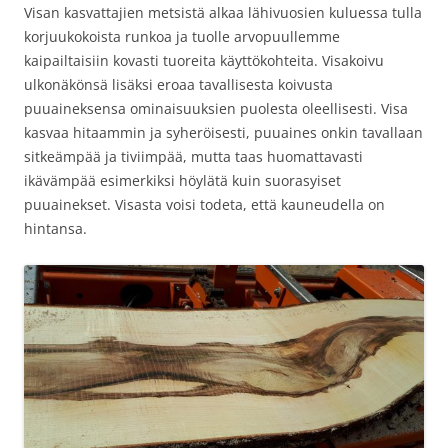
Visan kasvattajien metsistä alkaa lähivuosien kuluessa tulla
korjuukokoista runkoa ja tuolle arvopuullemme
kaipailtaisiin kovasti tuoreita käyttökohteita. Visakoivu
ulkonäkönsä lisäksi eroaa tavallisesta koivusta
puuaineksensa ominaisuuksien puolesta oleellisesti. Visa
kasvaa hitaammin ja syheröisesti, puuaines onkin tavallaan
sitkeämpää ja tiviimpää, mutta taas huomattavasti
ikävämpää esimerkiksi höylätä kuin suorasyiset
puuainekset. Visasta voisi todeta, että kauneudella on
hintansa.