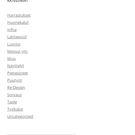
KATEGORIAT
Harrastukset
Huonekalut
Infoa
Lahtiwood
Luonto
Messut ym.
Muu
Näyttelyt
Pienesineet
Puutyöt
Re-Design
Sorvaus
Taide
Työkalut
Uncategorized