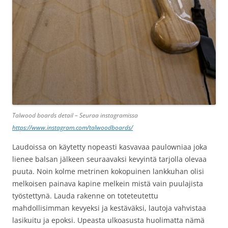
Talwood boards detail – Seuraa instagramissa
https://www.instagram.com/talwoodboards/
Laudoissa on käytetty nopeasti kasvavaa paulowniaa joka
lienee balsan jälkeen seuraavaksi kevyintä tarjolla olevaa
puuta. Noin kolme metrinen kokopuinen lankkuhan olisi
melkoisen painava kapine melkein mistä vain puulajista
työstettynä. Lauda rakenne on toteteutettu
mahdollisimman kevyeksi ja kestäväksi, lautoja vahvistaa
lasikuitu ja epoksi. Upeasta ulkoasusta huolimatta nämä