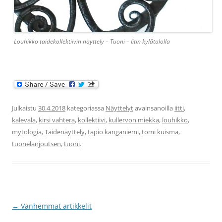
Louhikko taidekollektiivin näyttely – Tuoni – Iitin kylätalolla
Julkaistu
30.4.2018
kategoriassa
Näyttelyt
avainsanoilla
iitti
,
kalevala
,
kirsi vahtera
,
kollektiivi
,
kullervon miekka
,
louhikko
,
mytologia
,
Taidenäyttely
,
tapio kanganiemi
,
tomi kuisma
,
tuonelanjoutsen
,
tuoni
.
Artikkelien
←
Vanhemmat artikkelit
selaus