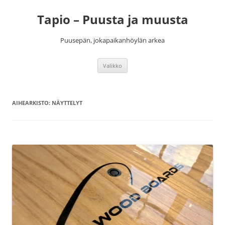
Siirry
sisältöön
Tapio – Puusta ja muusta
Puusepän, jokapaikanhöylän arkea
Valikko
AIHEARKISTO:
NÄYTTELYT