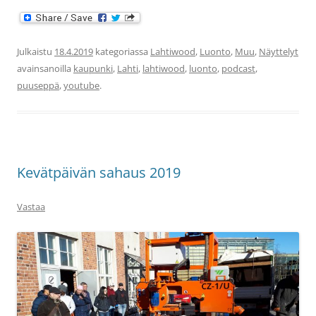
Julkaistu
18.4.2019
kategoriassa
Lahtiwood
,
Luonto
,
Muu
,
Näyttelyt
avainsanoilla
kaupunki
,
Lahti
,
lahtiwood
,
luonto
,
podcast
,
puuseppä
,
youtube
.
Kevätpäivän sahaus 2019
Vastaa