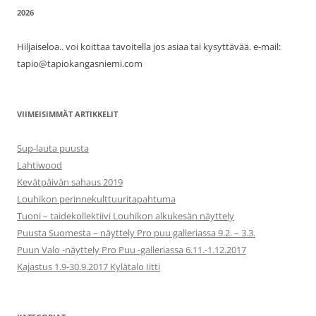
2026
Hiljaiseloa.. voi koittaa tavoitella jos asiaa tai kysyttävää. e-mail:
tapio@tapiokangasniemi.com
VIIMEISIMMÄT ARTIKKELIT
Sup-lauta puusta
Lahtiwood
Kevätpäivän sahaus 2019
Louhikon perinnekulttuuritapahtuma
Tuoni – taidekollektiivi Louhikon alkukesän näyttely
Puusta Suomesta – näyttely Pro puu galleriassa 9.2. – 3.3.
Puun Valo -näyttely Pro Puu -galleriassa 6.11.-1.12.2017
Kajastus 1.9-30.9.2017 Kylätalo Iitti