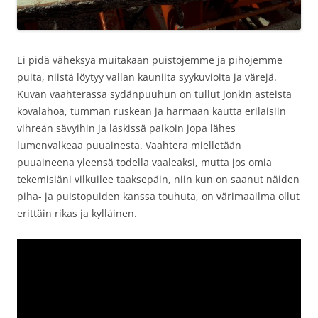
Ei pidä väheksyä muitakaan puistojemme ja pihojemme
puita, niistä löytyy vallan kauniita syykuvioita ja värejä.
Kuvan vaahterassa sydänpuuhun on tullut jonkin asteista
kovalahoa, tumman ruskean ja harmaan kautta erilaisiin
vihreän sävyihin ja läskissä paikoin jopa lähes
lumenvalkeaa puuainesta. Vaahtera mielletään
puuaineena yleensä todella vaaleaksi, mutta jos omia
tekemisiäni vilkuilee taaksepäin, niin kun on saanut näiden
piha- ja puistopuiden kanssa touhuta, on värimaailma ollut
erittäin rikas ja kylläinen.