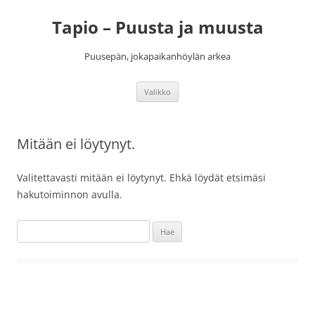
Siirry
sisältöön
Tapio – Puusta ja muusta
Puusepän, jokapaikanhöylän arkea
Valikko
Mitään ei löytynyt.
Valitettavasti mitään ei löytynyt. Ehkä löydät etsimäsi
hakutoiminnon avulla.
Haku: