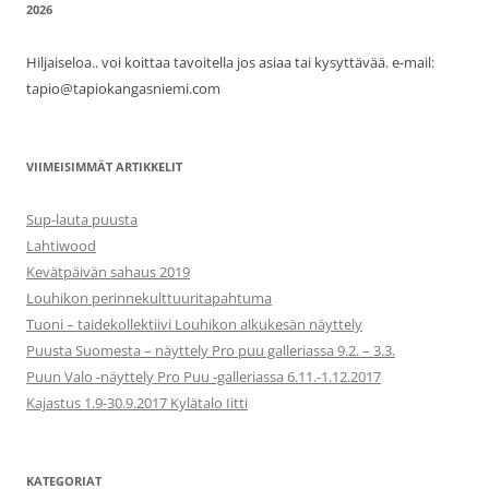
2026
Hiljaiseloa.. voi koittaa tavoitella jos asiaa tai kysyttävää. e-mail:
tapio@tapiokangasniemi.com
VIIMEISIMMÄT ARTIKKELIT
Sup-lauta puusta
Lahtiwood
Kevätpäivän sahaus 2019
Louhikon perinnekulttuuritapahtuma
Tuoni – taidekollektiivi Louhikon alkukesän näyttely
Puusta Suomesta – näyttely Pro puu galleriassa 9.2. – 3.3.
Puun Valo -näyttely Pro Puu -galleriassa 6.11.-1.12.2017
Kajastus 1.9-30.9.2017 Kylätalo Iitti
KATEGORIAT