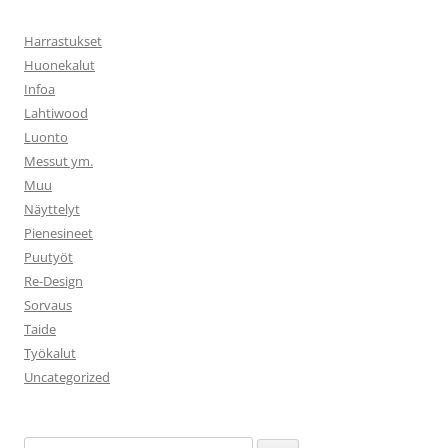
Harrastukset
Huonekalut
Infoa
Lahtiwood
Luonto
Messut ym.
Muu
Näyttelyt
Pienesineet
Puutyöt
Re-Design
Sorvaus
Taide
Työkalut
Uncategorized