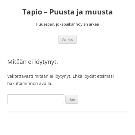
Siirry
sisältöön
Tapio – Puusta ja muusta
Puusepän, jokapaikanhöylän arkea
Valikko
Mitään ei löytynyt.
Valitettavasti mitään ei löytynyt. Ehkä löydät etsimäsi
hakutoiminnon avulla.
Haku: