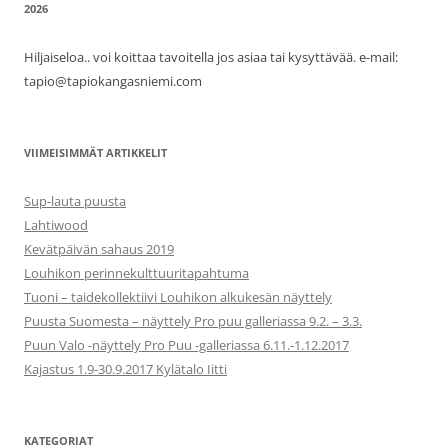
2026
Hiljaiseloa.. voi koittaa tavoitella jos asiaa tai kysyttävää. e-mail:
tapio@tapiokangasniemi.com
VIIMEISIMMÄT ARTIKKELIT
Sup-lauta puusta
Lahtiwood
Kevätpäivän sahaus 2019
Louhikon perinnekulttuuritapahtuma
Tuoni – taidekollektiivi Louhikon alkukesän näyttely
Puusta Suomesta – näyttely Pro puu galleriassa 9.2. – 3.3.
Puun Valo -näyttely Pro Puu -galleriassa 6.11.-1.12.2017
Kajastus 1.9-30.9.2017 Kylätalo Iitti
KATEGORIAT