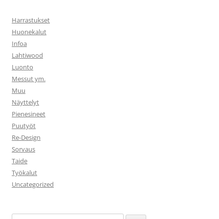
Harrastukset
Huonekalut
Infoa
Lahtiwood
Luonto
Messut ym.
Muu
Näyttelyt
Pienesineet
Puutyöt
Re-Design
Sorvaus
Taide
Työkalut
Uncategorized