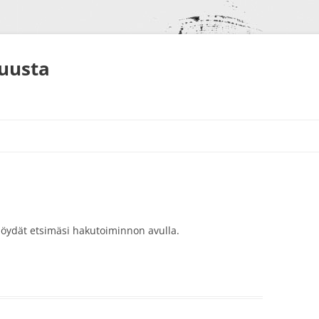
muusta
S
NEET
ä löydät etsimäsi hakutoiminnon avulla.
ALUT