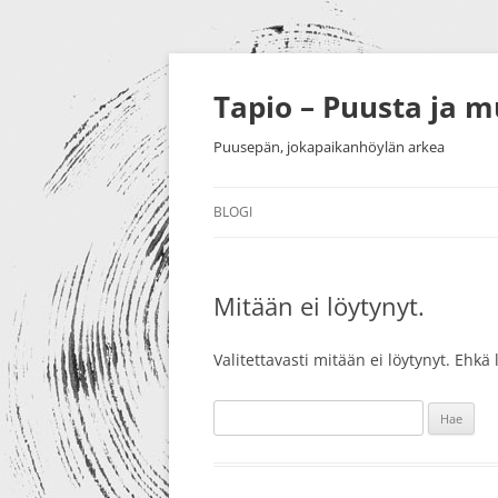
Siirry
sisältöön
Tapio – Puusta ja 
Puusepän, jokapaikanhöylän arkea
BLOGI
MUU
Mitään ei löytynyt.
PUUTYÖT
SORVAU
TAIDE
PIENESI
Valitettavasti mitään ei löytynyt. Ehk
NÄYTTELYT
HUONEK
Haku:
HARRASTUKSET
MESSUT YM.