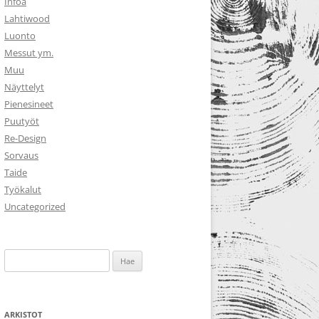
Infoa
Lahtiwood
Luonto
Messut ym.
Muu
Näyttelyt
Pienesineet
Puutyöt
Re-Design
Sorvaus
Taide
Työkalut
Uncategorized
Haku:
ARKISTOT