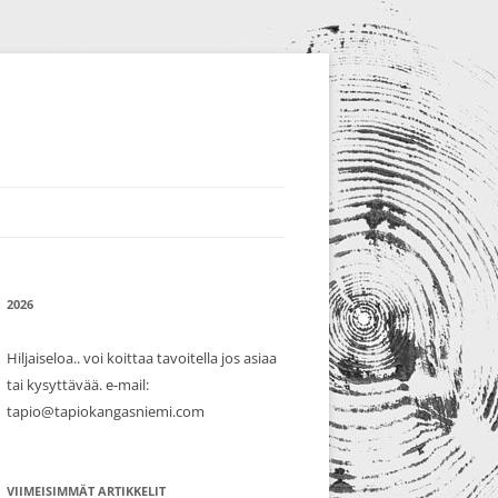
2026
Hiljaiseloa.. voi koittaa tavoitella jos asiaa
tai kysyttävää. e-mail:
tapio@tapiokangasniemi.com
VIIMEISIMMÄT ARTIKKELIT