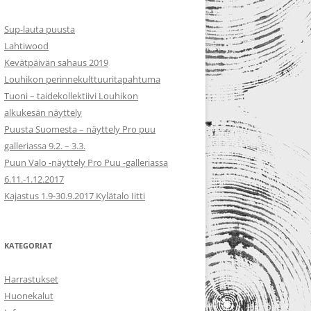
Sup-lauta puusta
Lahtiwood
Kevätpäivän sahaus 2019
Louhikon perinnekulttuuritapahtuma
Tuoni – taidekollektiivi Louhikon
alkukesän näyttely
Puusta Suomesta – näyttely Pro puu
galleriassa 9.2. – 3.3.
Puun Valo -näyttely Pro Puu -galleriassa
6.11.-1.12.2017
Kajastus 1.9-30.9.2017 Kylätalo Iitti
KATEGORIAT
Harrastukset
Huonekalut