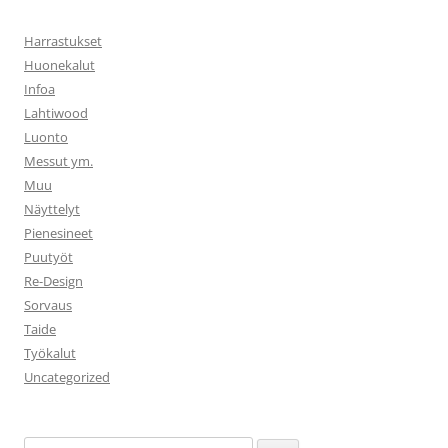
Harrastukset
Huonekalut
Infoa
Lahtiwood
Luonto
Messut ym.
Muu
Näyttelyt
Pienesineet
Puutyöt
Re-Design
Sorvaus
Taide
Työkalut
Uncategorized