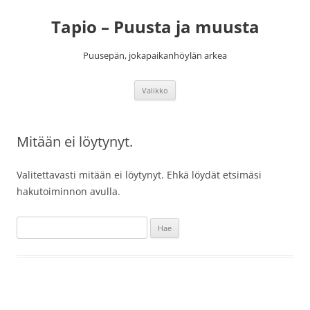
Siirry
sisältöön
Tapio – Puusta ja muusta
Puusepän, jokapaikanhöylän arkea
Valikko
Mitään ei löytynyt.
Valitettavasti mitään ei löytynyt. Ehkä löydät etsimäsi
hakutoiminnon avulla.
Haku: