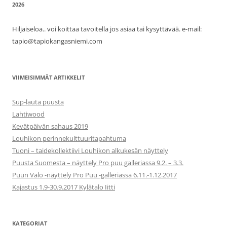
2026
Hiljaiseloa.. voi koittaa tavoitella jos asiaa tai kysyttävää. e-mail:
tapio@tapiokangasniemi.com
VIIMEISIMMÄT ARTIKKELIT
Sup-lauta puusta
Lahtiwood
Kevätpäivän sahaus 2019
Louhikon perinnekulttuuritapahtuma
Tuoni – taidekollektiivi Louhikon alkukesän näyttely
Puusta Suomesta – näyttely Pro puu galleriassa 9.2. – 3.3.
Puun Valo -näyttely Pro Puu -galleriassa 6.11.-1.12.2017
Kajastus 1.9-30.9.2017 Kylätalo Iitti
KATEGORIAT