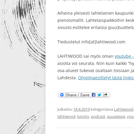
Aiheina yleisesti lahtelainen kaupunki
pienoismallit. Lahtelaispaikkoihin kesk
sivusto esittelee erilaisia (puu)tuottei
Tiedustelut info[at]lahtiwood.com
LAHTIWOOD sai myös oman
youtube 
asioita voi seurata. Niin kuin kaikki ”
osa-alueet tukevat osaltaan toisiaan j
Lahdesta.
Ohjelmaesittelyt tästä linkis
Julkaistu
18.4.2019
kategoriassa
Lahtiwood
lahtiwood
,
luonto
,
podcast
,
puuseppä
,
you