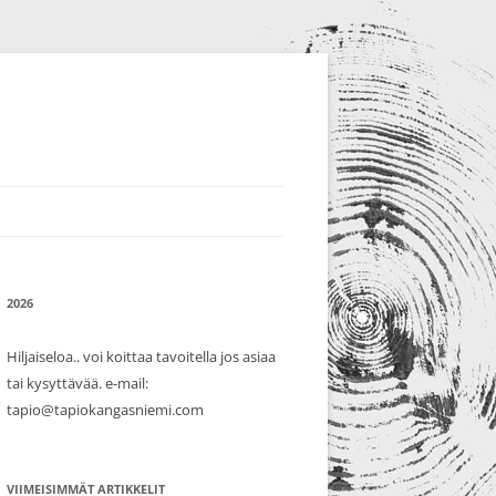
2026
Hiljaiseloa.. voi koittaa tavoitella jos asiaa
tai kysyttävää. e-mail:
tapio@tapiokangasniemi.com
VIIMEISIMMÄT ARTIKKELIT