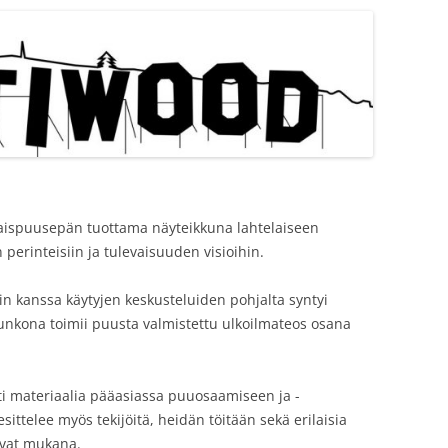
laispuusepän tuottama näyteikkuna lahtelaiseen
erinteisiin ja tulevaisuuden visioihin.
in kanssa käytyjen keskusteluiden pohjalta syntyi
ona toimii puusta valmistettu ulkoilmateos osana
sti materiaalia pääasiassa puuosaamiseen ja -
sittelee myös tekijöitä, heidän töitään sekä erilaisia
 ovat mukana.