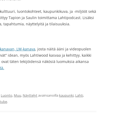
kulttuuri, luontokohteet, kaupunkikuva, ja -miljööt sekä
ittyy Tapion ja Saulin toimittama Lahtipodcast. Lisäksi
ta, tapahtumia, näyttelyitä ja tilaisuuksia.
-kanavan, LW-kanava
, josta näitä ääni ja videopuolen
hyvät” idean, myös Lahtiwood kasvaa ja kehittyy, kaikki
a ovat täten tekijöidensä näkösiä luomuksia aikansa
tä.
,
Luonto
,
Muu
,
Näyttelyt
avainsanoilla
kaupunki
,
Lahti
,
tube
.