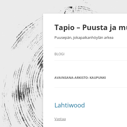
Siirry
sisältöön
Tapio – Puusta ja 
Puusepän, jokapaikanhöylän arkea
BLOGI
MUU
AVAINSANA-ARKISTO:
PUUTYÖT
KAUPUNKI
SORVAU
TAIDE
PIENESI
NÄYTTELYT
HUONEK
Lahtiwood
HARRASTUKSET
Vastaa
MESSUT YM.