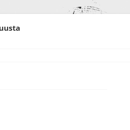
muusta
S
NEET
ALUT