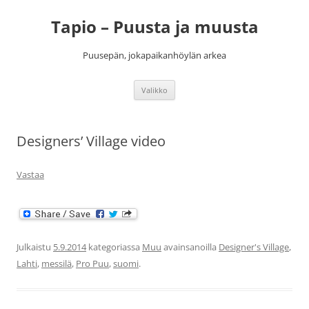
Siirry
sisältöön
Tapio – Puusta ja muusta
Puusepän, jokapaikanhöylän arkea
Valikko
Designers’ Village video
Vastaa
Julkaistu
5.9.2014
kategoriassa
Muu
avainsanoilla
Designer's Village
,
Lahti
,
messilä
,
Pro Puu
,
suomi
.