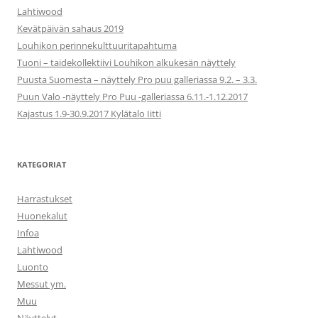
Lahtiwood
Kevätpäivän sahaus 2019
Louhikon perinnekulttuuritapahtuma
Tuoni – taidekollektiivi Louhikon alkukesän näyttely
Puusta Suomesta – näyttely Pro puu galleriassa 9.2. – 3.3.
Puun Valo -näyttely Pro Puu -galleriassa 6.11.-1.12.2017
Kajastus 1.9-30.9.2017 Kylätalo Iitti
KATEGORIAT
Harrastukset
Huonekalut
Infoa
Lahtiwood
Luonto
Messut ym.
Muu