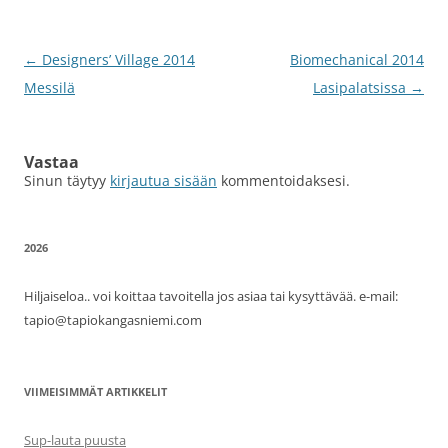
Artikkelien
←
Designers’ Village 2014
Biomechanical 2014
selaus
Messilä
Lasipalatsissa
→
Vastaa
Sinun täytyy
kirjautua sisään
kommentoidaksesi.
2026
Hiljaiseloa.. voi koittaa tavoitella jos asiaa tai kysyttävää. e-mail:
tapio@tapiokangasniemi.com
VIIMEISIMMÄT ARTIKKELIT
Sup-lauta puusta