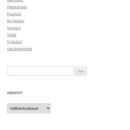
Näyttelyt
Pienesineet
Puutyöt
Re-Design
Sorvaus
Taide
Työkalut
Uncategorized
Haku:
ARKISTOT
Arkistot