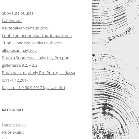
Sup-lauta puusta
Lahtiwood
Kevätpäivän sahaus 2019
Louhikon perinnekulttuuritapahtuma
Tuoni – taidekollektiivi Louhikon
alkukesän näyttely
Puusta Suomesta – näyttely Pro puu
galleriassa 9.2. – 3.3.
Puun Valo -näyttely Pro Puu -galleriassa
6.11.-1.12.2017
Kajastus 1.9-30.9.2017 Kylätalo Iitti
KATEGORIAT
Harrastukset
Huonekalut