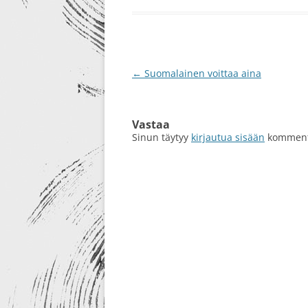
RE-DESIGN
Artikkelien
←
Suomalainen voittaa aina
selaus
Vastaa
Sinun täytyy
kirjautua sisään
kommento