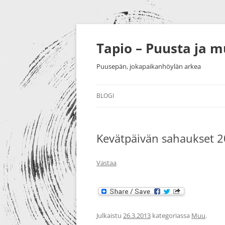
Siirry
sisältöön
Tapio – Puusta ja 
Puusepän, jokapaikanhöylän arkea
BLOGI
MUU
Kevätpäivän sahaukset 
PUUTYÖT
SORVAU
TAIDE
PIENESI
Vastaa
NÄYTTELYT
HUONEK
HARRASTUKSET
Julkaistu
26.3.2013
kategoriassa
Muu
.
MESSUT YM.