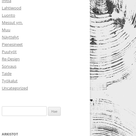
Infoa
Lahtiwood
Luonto
Messut ym.
Muu
Näyttelyt
Pienesineet
Puutyöt
Re-Design
Sorvaus
Taide
Työkalut
Uncategorized
Haku:
ARKISTOT