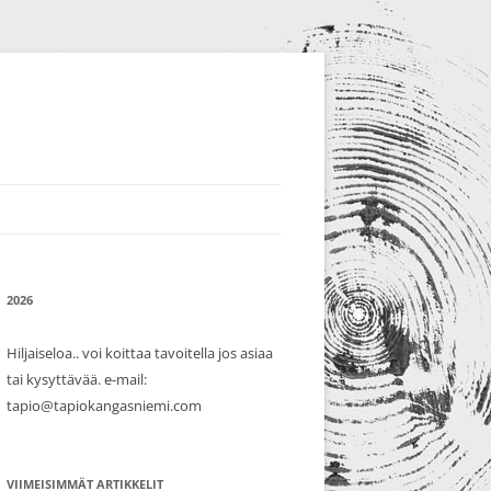
2026
Hiljaiseloa.. voi koittaa tavoitella jos asiaa
tai kysyttävää. e-mail:
tapio@tapiokangasniemi.com
VIIMEISIMMÄT ARTIKKELIT