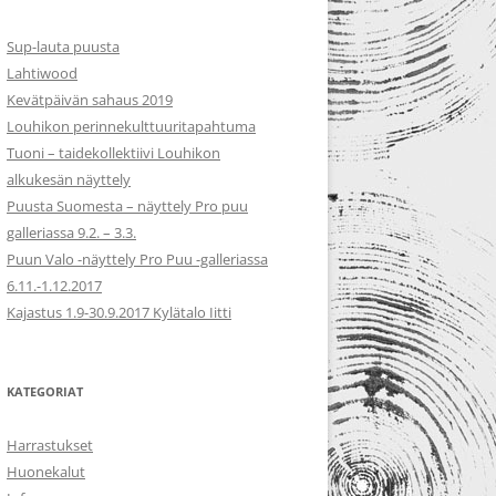
Sup-lauta puusta
Lahtiwood
Kevätpäivän sahaus 2019
Louhikon perinnekulttuuritapahtuma
Tuoni – taidekollektiivi Louhikon
alkukesän näyttely
Puusta Suomesta – näyttely Pro puu
galleriassa 9.2. – 3.3.
Puun Valo -näyttely Pro Puu -galleriassa
6.11.-1.12.2017
Kajastus 1.9-30.9.2017 Kylätalo Iitti
KATEGORIAT
Harrastukset
Huonekalut