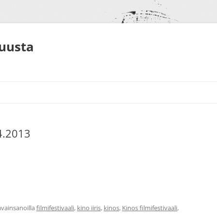
muusta
.4.2013
S
NEET
ALUT
vainsanoilla
filmifestivaali
,
kino iiris
,
kinos
,
Kinos filmifestivaali
,