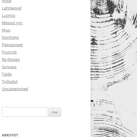
Infoa
Lahtiwood
Luonto
Messut ym.
Muu
Näyttelyt
Pienesineet
Puutyöt
Re-Design
Sorvaus
Taide
Työkalut
Uncategorized
Haku:
ARKISTOT