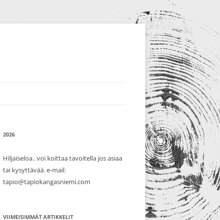
2026
Hiljaiseloa.. voi koittaa tavoitella jos asiaa
tai kysyttävää. e-mail:
tapio@tapiokangasniemi.com
VIIMEISIMMÄT ARTIKKELIT