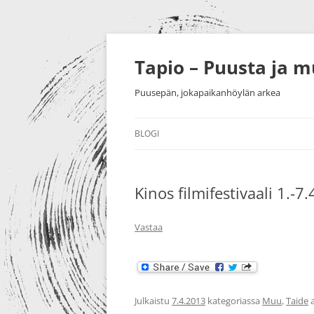
Siirry
sisältöön
Tapio – Puusta ja 
Puusepän, jokapaikanhöylän arkea
BLOGI
MUU
Kinos filmifestivaali 1.-7
PUUTYÖT
SORVAU
TAIDE
PIENESI
Vastaa
NÄYTTELYT
HUONEK
HARRASTUKSET
Julkaistu
7.4.2013
kategoriassa
Muu
,
Taide
a
MESSUT YM.