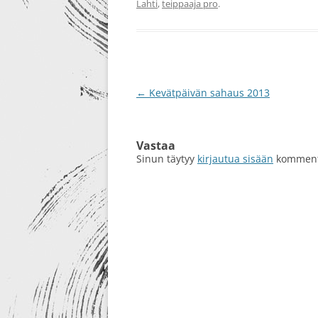
Lahti
,
teippaaja pro
.
RE-DESIGN
Artikkelien
←
Kevätpäivän sahaus 2013
selaus
Vastaa
Sinun täytyy
kirjautua sisään
kommento