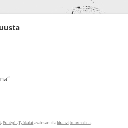
muusta
ana”
S
NEET
ALUT
t
,
Puutyöt
,
Työkalut
avainsanoilla
kirahvi
,
kuormaliina
,