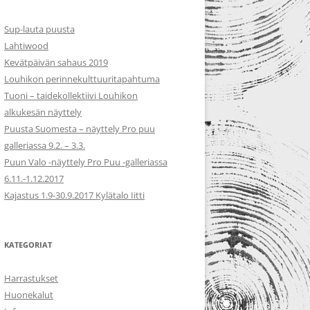
Sup-lauta puusta
Lahtiwood
Kevätpäivän sahaus 2019
Louhikon perinnekulttuuritapahtuma
Tuoni – taidekollektiivi Louhikon
alkukesän näyttely
Puusta Suomesta – näyttely Pro puu
galleriassa 9.2. – 3.3.
Puun Valo -näyttely Pro Puu -galleriassa
6.11.-1.12.2017
Kajastus 1.9-30.9.2017 Kylätalo Iitti
KATEGORIAT
Harrastukset
Huonekalut