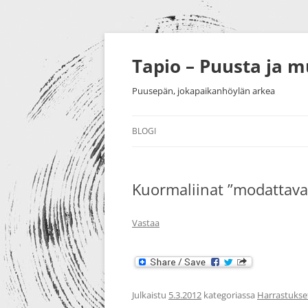
Siirry
sisältöön
Tapio – Puusta ja 
Puusepän, jokapaikanhöylän arkea
BLOGI
MUU
Kuormaliinat ”modattav
PUUTYÖT
SORVAU
TAIDE
PIENESI
Vastaa
NÄYTTELYT
HUONEK
HARRASTUKSET
Julkaistu
5.3.2012
kategoriassa
Harrastukse
MESSUT YM.