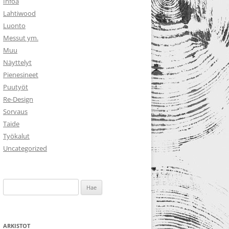
Infoa
Lahtiwood
Luonto
Messut ym.
Muu
Näyttelyt
Pienesineet
Puutyöt
Re-Design
Sorvaus
Taide
Työkalut
Uncategorized
Haku:
ARKISTOT