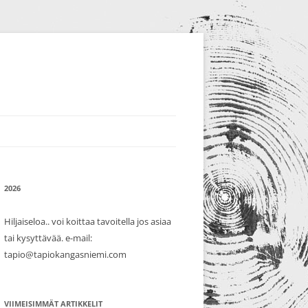
2026
Hiljaiseloa.. voi koittaa tavoitella jos asiaa
tai kysyttävää. e-mail:
tapio@tapiokangasniemi.com
VIIMEISIMMÄT ARTIKKELIT