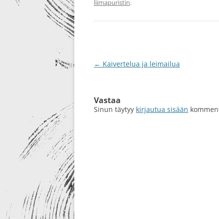
liimapuristin
.
RE-DESIGN
Artikkelien
←
Kaivertelua ja leimailua
selaus
Vastaa
Sinun täytyy
kirjautua sisään
kommento