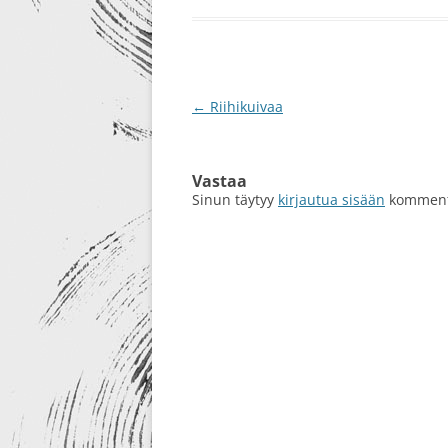
RE-DESIGN
Artikkelien
←
Riihikuivaa
selaus
Vastaa
Sinun täytyy
kirjautua sisään
kommento