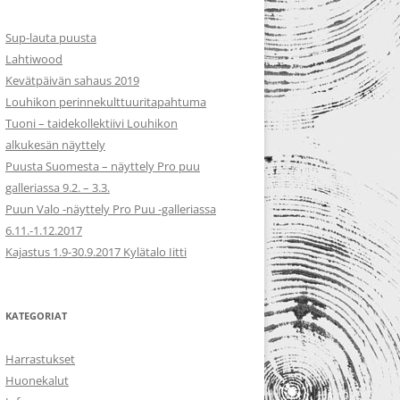
Sup-lauta puusta
Lahtiwood
Kevätpäivän sahaus 2019
Louhikon perinnekulttuuritapahtuma
Tuoni – taidekollektiivi Louhikon
alkukesän näyttely
Puusta Suomesta – näyttely Pro puu
galleriassa 9.2. – 3.3.
Puun Valo -näyttely Pro Puu -galleriassa
6.11.-1.12.2017
Kajastus 1.9-30.9.2017 Kylätalo Iitti
KATEGORIAT
Harrastukset
Huonekalut