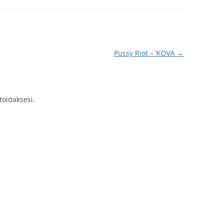
Pussy Riot – ’KOVA
→
idaksesi.