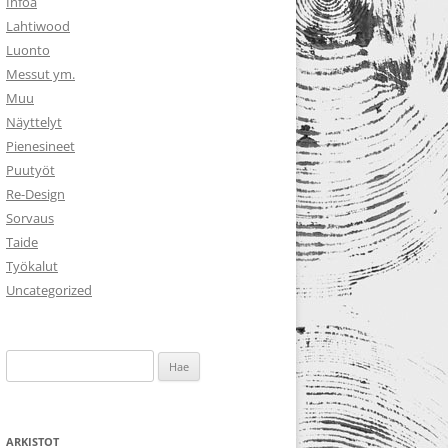
Infoa
Lahtiwood
Luonto
Messut ym.
Muu
Näyttelyt
Pienesineet
Puutyöt
Re-Design
Sorvaus
Taide
Työkalut
Uncategorized
Haku:
ARKISTOT