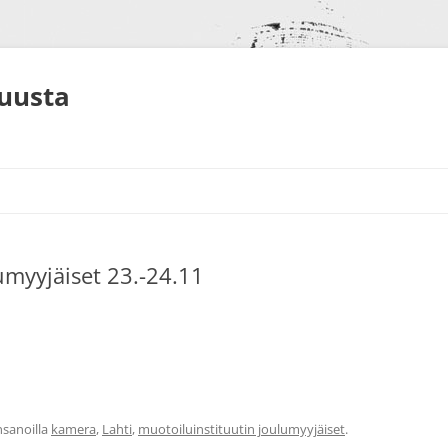
muusta
umyyjäiset 23.-24.11
S
NEET
ALUT
sanoilla
kamera
,
Lahti
,
muotoiluinstituutin joulumyyjäiset
.