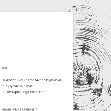
2026
Hiljaiseloa.. voi koittaa tavoitella jos asiaa
tai kysyttävää. e-mail:
tapio@tapiokangasniemi.com
VIIMEISIMMÄT ARTIKKELIT