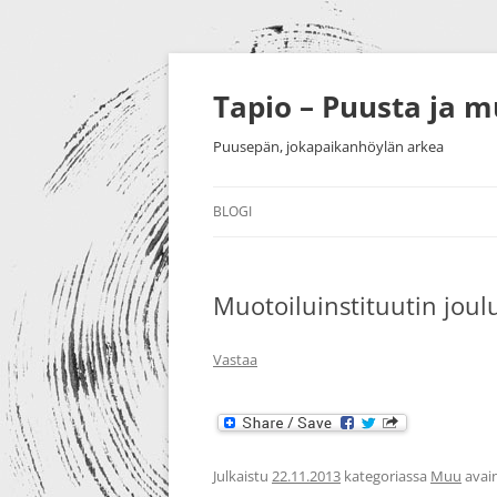
Siirry
sisältöön
Tapio – Puusta ja 
Puusepän, jokapaikanhöylän arkea
BLOGI
MUU
Muotoiluinstituutin joul
PUUTYÖT
SORVAU
TAIDE
PIENESI
Vastaa
NÄYTTELYT
HUONEK
HARRASTUKSET
Julkaistu
22.11.2013
kategoriassa
Muu
avain
MESSUT YM.