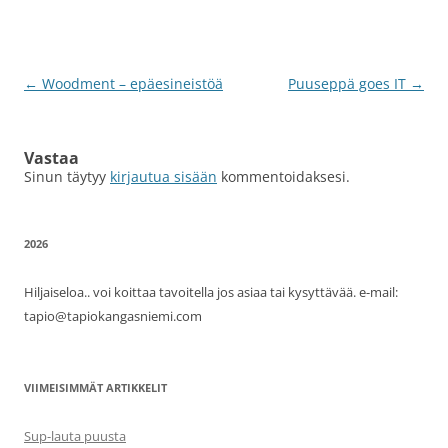
Artikkelien
←
Woodment – epäesineistöä
Puuseppä goes IT
→
selaus
Vastaa
Sinun täytyy
kirjautua sisään
kommentoidaksesi.
2026
Hiljaiseloa.. voi koittaa tavoitella jos asiaa tai kysyttävää. e-mail:
tapio@tapiokangasniemi.com
VIIMEISIMMÄT ARTIKKELIT
Sup-lauta puusta