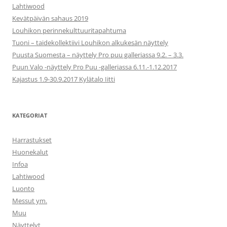
Lahtiwood
Kevätpäivän sahaus 2019
Louhikon perinnekulttuuritapahtuma
Tuoni – taidekollektiivi Louhikon alkukesän näyttely
Puusta Suomesta – näyttely Pro puu galleriassa 9.2. – 3.3.
Puun Valo -näyttely Pro Puu -galleriassa 6.11.-1.12.2017
Kajastus 1.9-30.9.2017 Kylätalo Iitti
KATEGORIAT
Harrastukset
Huonekalut
Infoa
Lahtiwood
Luonto
Messut ym.
Muu
Näyttelyt