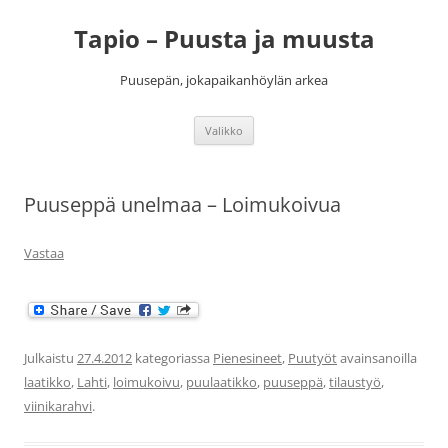
Siirry
sisältöön
Tapio – Puusta ja muusta
Puusepän, jokapaikanhöylän arkea
Valikko
Puuseppä unelmaa – Loimukoivua
Vastaa
Julkaistu
27.4.2012
kategoriassa
Pienesineet
,
Puutyöt
avainsanoilla
laatikko
,
Lahti
,
loimukoivu
,
puulaatikko
,
puuseppä
,
tilaustyö
,
viinikarahvi
.