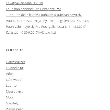
Kevätpäivän sahaus 2019
Louhikon perinnekulttuuritapahtuma
Tuoni – taidekollektiivi Louhikon alkukesän näyttely
Puusta Suomesta – näyttely Pro puu galleriassa 9.2. – 3.3.
Puun Valo -näyttely Pro Puu -galleriassa 6.11.-1.12.2017
Kajastus 1.9-30.9.2017 Kylätalo Iitti
KATEGORIAT
Harrastukset
Huonekalut
Infoa
Lahtiwood
Luonto
Messut ym.
Muu
Näyttelyt
Pienesineet