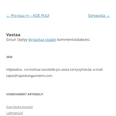
Artikkelien
←
Pro puu ry – KOE PUU!
Sorvausta
→
selaus
Vastaa
Sinun täytyy
kirjautua sisään
kommentoidaksesi.
2026
Hiljaiseloa.. voi koittaa tavoitella jos asiaa tai kysyttävää. e-mail:
tapio@tapiokangasniemi.com
VIIMEISIMMÄT ARTIKKELIT
Sup-lauta puusta
Lahtiwood