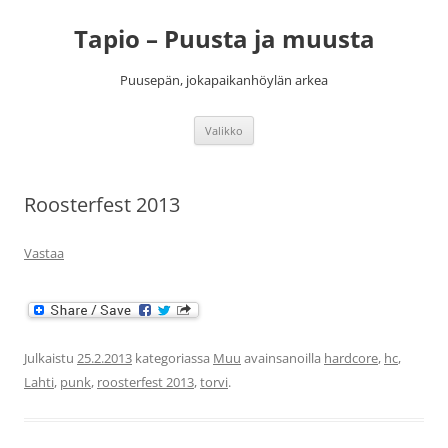
Siirry
sisältöön
Tapio – Puusta ja muusta
Puusepän, jokapaikanhöylän arkea
Valikko
Roosterfest 2013
Vastaa
Julkaistu
25.2.2013
kategoriassa
Muu
avainsanoilla
hardcore
,
hc
,
Lahti
,
punk
,
roosterfest 2013
,
torvi
.