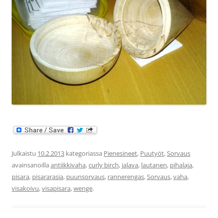
Julkaistu
10.2.2013
kategoriassa
Pienesineet
,
Puutyöt
,
Sorvaus
avainsanoilla
antiikkivaha
,
curly birch
,
jalava
,
lautanen
,
pihalaja
,
pisara
,
pisararasia
,
puunsorvaus
,
rannerengas
,
Sorvaus
,
vaha
,
visakoivu
,
visapisara
,
wenge
.