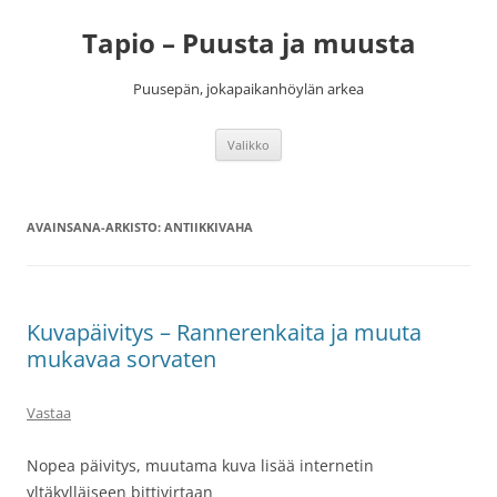
Siirry
sisältöön
Tapio – Puusta ja muusta
Puusepän, jokapaikanhöylän arkea
Valikko
AVAINSANA-ARKISTO:
ANTIIKKIVAHA
Kuvapäivitys – Rannerenkaita ja muuta
mukavaa sorvaten
Vastaa
Nopea päivitys, muutama kuva lisää internetin
yltäkylläiseen bittivirtaan