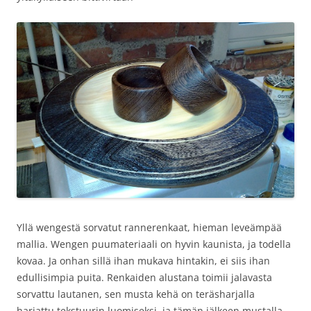
Yllä wengestä sorvatut rannerenkaat, hieman leveämpää
mallia. Wengen puumateriaali on hyvin kaunista, ja todella
kovaa. Ja onhan sillä ihan mukava hintakin, ei siis ihan
edullisimpia puita. Renkaiden alustana toimii jalavasta
sorvattu lautanen, sen musta kehä on teräsharjalla
harjattu tekstuurin luomiseksi, ja tämän jälkeen mustalla