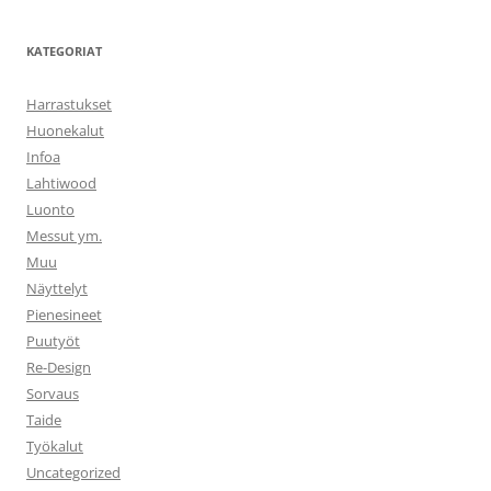
KATEGORIAT
Harrastukset
Huonekalut
Infoa
Lahtiwood
Luonto
Messut ym.
Muu
Näyttelyt
Pienesineet
Puutyöt
Re-Design
Sorvaus
Taide
Työkalut
Uncategorized