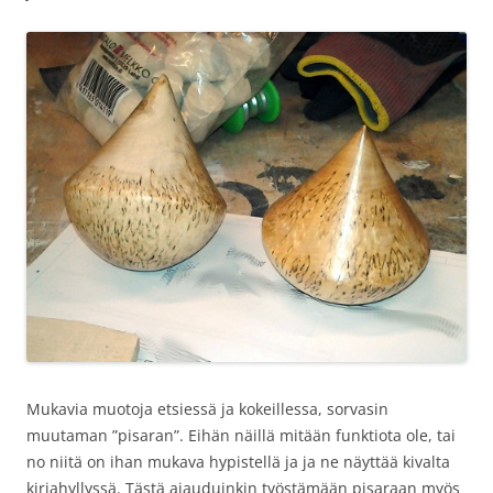
Mukavia muotoja etsiessä ja kokeillessa, sorvasin
muutaman ”pisaran”. Eihän näillä mitään funktiota ole, tai
no niitä on ihan mukava hypistellä ja ja ne näyttää kivalta
kirjahyllyssä. Tästä ajauduinkin työstämään pisaraan myös