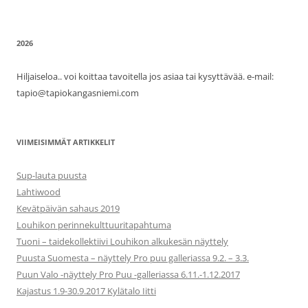
2026
Hiljaiseloa.. voi koittaa tavoitella jos asiaa tai kysyttävää. e-mail:
tapio@tapiokangasniemi.com
VIIMEISIMMÄT ARTIKKELIT
Sup-lauta puusta
Lahtiwood
Kevätpäivän sahaus 2019
Louhikon perinnekulttuuritapahtuma
Tuoni – taidekollektiivi Louhikon alkukesän näyttely
Puusta Suomesta – näyttely Pro puu galleriassa 9.2. – 3.3.
Puun Valo -näyttely Pro Puu -galleriassa 6.11.-1.12.2017
Kajastus 1.9-30.9.2017 Kylätalo Iitti