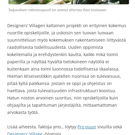
Salpauksen rakennuspuoli on saanut ahertaa ihan tosissaan.
Designers’ Villagen kaltainen projekti on erityinen kokemus
nuorille opiskelijoille, ja uskoisin sen tuovan luovaan
suunnitteluun myös kokemuksen rakentamiseen liittyvästä
raadollisesta todellisuudesta. Uuden oppimista
kokeilemalla ja erehdystenkin kautta, kaikki mikä toimii
paperilla ja näyttää hyvältä tietokoneen näytöllä ei
kuitenkaan aina toimi luonnossa todellisessa skaalassa.
Hieman kliseisestikkin ajatellen nuorissa on tulevaisuus,
pitää kyllä paikkansa. Jostain se oppi ja ohjeistus on
haettava, josta tulevaisuuden infrastruktuuri koostuu.
Hatun noston arvoinen suoritus, niin opiskelijoilta kuin
ohjaajilta ja tapahtuman järjestäjiltä, mittaamattoman
arvokasta työtä.
Lisää aiheesta, faktoja yms., löytyy
Pro puun
sivuilta sekä
Designers’ Village
-blogista