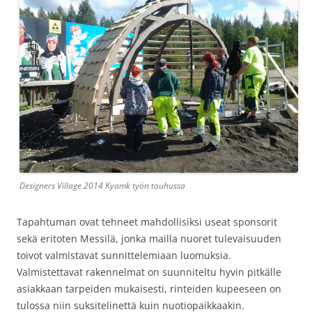
Designers Village 2014 Kyamk työn touhussa
Tapahtuman ovat tehneet mahdollisiksi useat sponsorit
sekä eritoten Messilä, jonka mailla nuoret tulevaisuuden
toivot valmistavat sunnittelemiaan luomuksia.
Valmistettavat rakennelmat on suunniteltu hyvin pitkälle
asiakkaan tarpeiden mukaisesti, rinteiden kupeeseen on
tulossa niin suksitelinettä kuin nuotiopaikkaakin.