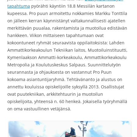
tapahtuma
pyörähti käyntiin 18.8 Messilän kartanon
kupeessa. Pro puun armoitettu nokkamies Markku Tonttila
on jälleen kerran käynnistänyt valtakunnallisesti ajatellen
merkittävän puualaa, rakentamista ja muotoilua edistävän
hankkeen. Viikon mittaiseen tapahtumaan ovat
kokoontuneet ryhmät seuraavista oppilaitoksista: Lahden
Ammattikorkeakoulun Tekniikan laitos, Muotoiluinstituutti,
Kymenlaakson Ammatti-korkeakoulu, Ammattikorkeakoulu
Metropolia ja Koulutuskeskus Salpaus. Suunnittelutyön
seurannasta ja ohjauksesta on vastannut Pro Puun
kokoama asiantuntijaryhmä. Tehtävänanto ja alustus on
annettu kouluissa opiskelijoille syksyllä 2013. Osallistujat
ovat puutekniikan, arkkitehtuurin ja muotoilun
opiskelijoita, yhteensä n. 60 henkeä. Jokaisella työryhmällä
on oma vastuullinen vetäjänsä.