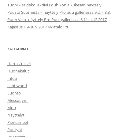
Tuoni – taidekollektiivi Louhikon alkukesän näyttely
Puusta Suomesta – näyttely Pro puu galleriassa 9.2. – 3.3.
Puun Valo -näyttely Pro Puu -galleriassa 6.11.-1.12.2017
Kajastus 1.9-30.9.2017 Kylätalo Iitti
KATEGORIAT
Harrastukset
Huonekalut
Infoa
Lahtiwood
Luonto
Messut ym.
Muu
Näyttelyt
Pienesineet
Puutyöt