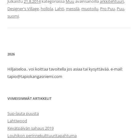
Julkaistu
21.8.2014
kategoriassa
Muu
avainsanoilla
arkkitehtuuri
,
Designer's Village
,
hollola
,
Lahti
,
messilä
,
muotoilu
,
Pro Puu
,
Puu
,
suomi
.
2026
Hiljaiseloa.. voi koittaa tavoitella jos asiaa tai kysyttävää. e-mail:
tapio@tapiokangasniemi.com
VIIMEISIMMÄT ARTIKKELIT
Sup-lauta puusta
Lahtiwood
Kevätpäivän sahaus 2019
Louhikon perinnekulttuuritapahtuma