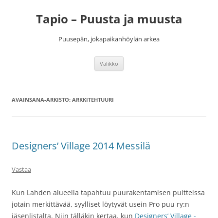
Siirry
sisältöön
Tapio – Puusta ja muusta
Puusepän, jokapaikanhöylän arkea
Valikko
AVAINSANA-ARKISTO:
ARKKITEHTUURI
Designers’ Village 2014 Messilä
Vastaa
Kun Lahden alueella tapahtuu puurakentamisen puitteissa
jotain merkittävää, syylliset löytyvät usein Pro puu ry:n
jäsenlistalta. Niin tälläkin kertaa, kun
Designers’ Village -