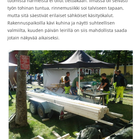
tuomista harmeista ei ollut tietoakaan. Ilmassa oli selvästi
työn tohinan tuntua, rinnemusiikki soi talviseen tapaan,
mutta sitä säestivät erilaiset sähköiset käsityökalut.
Rakennuspaikoilla kävi kuhina ja näytti suhteellisen
valmiilta, kuuden päivän leirillä on siis mahdollista saada
jotain näkyvää aikaiseksi.