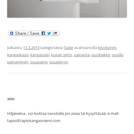
Julkaistu
13.3.2013
kategoriassa
Taide
avainsanoilla
blockprint
,
kangaskassi
,
kangasväri
,
kuvan siirto
,
painanta
,
puukiekko
,
puulla
painaminen
,
puupaino
,
puupiirros
.
2026
Hiljaiseloa.. voi koittaa tavoitella jos asiaa tai kysyttävää. e-mail:
tapio@tapiokangasniemi.com