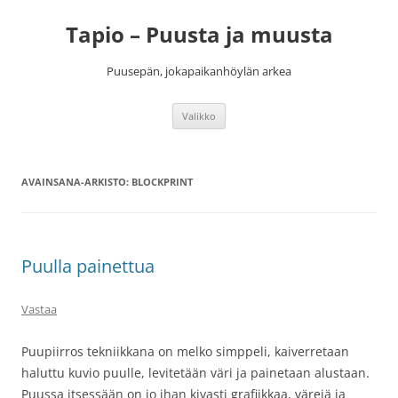
Siirry
sisältöön
Tapio – Puusta ja muusta
Puusepän, jokapaikanhöylän arkea
Valikko
AVAINSANA-ARKISTO:
BLOCKPRINT
Puulla painettua
Vastaa
Puupiirros tekniikkana on melko simppeli, kaiverretaan
haluttu kuvio puulle, levitetään väri ja painetaan alustaan.
Puussa itsessään on jo ihan kivasti grafiikkaa, värejä ja