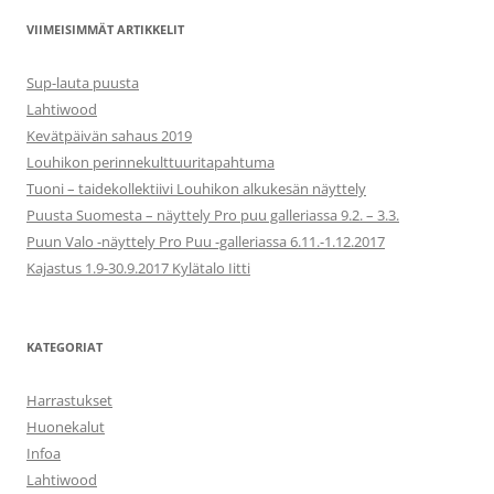
VIIMEISIMMÄT ARTIKKELIT
Sup-lauta puusta
Lahtiwood
Kevätpäivän sahaus 2019
Louhikon perinnekulttuuritapahtuma
Tuoni – taidekollektiivi Louhikon alkukesän näyttely
Puusta Suomesta – näyttely Pro puu galleriassa 9.2. – 3.3.
Puun Valo -näyttely Pro Puu -galleriassa 6.11.-1.12.2017
Kajastus 1.9-30.9.2017 Kylätalo Iitti
KATEGORIAT
Harrastukset
Huonekalut
Infoa
Lahtiwood