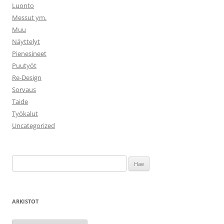
Luonto
Messut ym.
Muu
Näyttelyt
Pienesineet
Puutyöt
Re-Design
Sorvaus
Taide
Työkalut
Uncategorized
Haku:
ARKISTOT
Arkistot