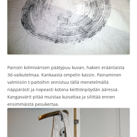
Painoin kolmivärisen päätypuu kuvan, hakien eräänlaista
3d-vaikutelmaa. Kankaasta ompelin kassin. Painaminen
valmiisiin t-paitoihin onnistuu tällä menetelmällä
näppärästi ja nopeasti kotona keittiönpöydän ääressä.
Kangasvärit pitää muistaa kuivattaa ja silittää ennen
ensimmäistä pesukertaa.