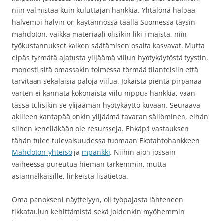
niin valmistaa kuin kuluttajan hankkia. Yhtälönä halpaa
halvempi halvin on käytännössä täällä Suomessa täysin
mahdoton, vaikka materiaali olisikin liki ilmaista, niin
työkustannukset kaiken säätämisen osalta kasvavat. Mutta
eipäs tyrmätä ajatusta ylijäämä viilun hyötykäytöstä tyystin,
monesti sitä omassakin toimessa törmää tilanteisiin että
tarvitaan sekalaisia paloja viilua. Jokaista pientä pirpanaa
varten ei kannata kokonaista viilu nippua hankkia, vaan
tässä tulisikin se ylijäämän hyötykäyttö kuvaan. Seuraava
akilleen kantapää onkin ylijäämä tavaran säilöminen, eihän
siihen kenelläkään ole resursseja. Ehkäpä vastauksen
tähän tulee tulevaisuudessa tuomaan Ekotahtohankkeen
Mahdoton-yhteisö
ja
mpankki
. Niihin aion jossain
vaiheessa pureutua hieman tarkemmin, mutta
asiannälkäisille, linkeistä lisätietoa.
Oma panokseni näyttelyyn, oli työpajasta lähteneen
tikkataulun kehittämistä sekä joidenkin myöhemmin