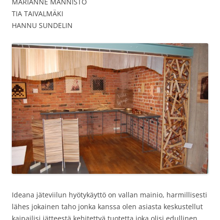
MARIANNE MÄNNISTÖ
TIA TAIVALMÄKI
HANNU SUNDELIN
Ideana jäteviilun hyötykäyttö on vallan mainio, harmillisesti
lähes jokainen taho jonka kanssa olen asiasta keskustellut
kaipailisi jätteestä kehitettyä tuotetta joka olisi edullinen,