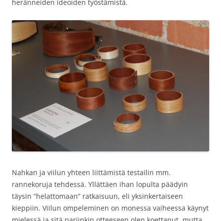
heränneiden ideoiden työstämistä.
Nahkan ja viilun yhteen liittämistä testailin mm.
rannekoruja tehdessä. Yllättäen ihan lopulta päädyin
täysin ”helattomaan” ratkaisuun, eli yksinkertaiseen
kieppiin. Viilun ompeleminen on monessa vaiheessa käynyt
mielessä ja sitä pariinkin otteeseen olen koettanut, mutta