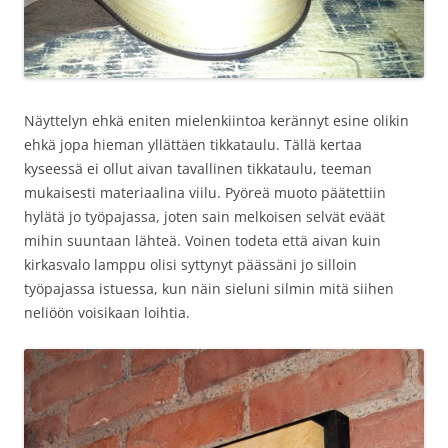
Näyttelyn ehkä eniten mielenkiintoa kerännyt esine olikin
ehkä jopa hieman yllättäen tikkataulu. Tällä kertaa
kyseessä ei ollut aivan tavallinen tikkataulu, teeman
mukaisesti materiaalina viilu. Pyöreä muoto päätettiin
hylätä jo työpajassa, joten sain melkoisen selvät eväät
mihin suuntaan lähteä. Voinen todeta että aivan kuin
kirkasvalo lamppu olisi syttynyt päässäni jo silloin
työpajassa istuessa, kun näin sieluni silmin mitä siihen
neliöön voisikaan loihtia.