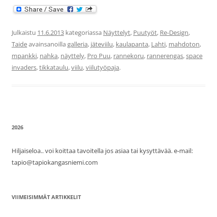
Julkaistu
11.6.2013
kategoriassa
Näyttelyt
,
Puutyöt
,
Re-Design
,
Taide
avainsanoilla
galleria
,
jäteviilu
,
kaulapanta
,
Lahti
,
mahdoton
,
mpankki
,
nahka
,
näyttely
,
Pro Puu
,
rannekoru
,
rannerengas
,
space
invaders
,
tikkataulu
,
viilu
,
viilutyöpaja
.
2026
Hiljaiseloa.. voi koittaa tavoitella jos asiaa tai kysyttävää. e-mail:
tapio@tapiokangasniemi.com
VIIMEISIMMÄT ARTIKKELIT