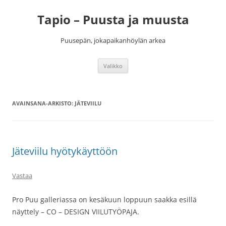
Siirry
sisältöön
Tapio – Puusta ja muusta
Puusepän, jokapaikanhöylän arkea
Valikko
AVAINSANA-ARKISTO:
JÄTEVIILU
Jäteviilu hyötykäyttöön
Vastaa
Pro Puu galleriassa on kesäkuun loppuun saakka esillä
näyttely – CO – DESIGN VIILUTYÖPAJA.