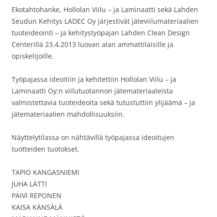
Ekotahtohanke, Hollolan Viilu – ja Laminaatti sekä Lahden
Seudun Kehitys LADEC Oy järjestivät jäteviilumateriaalien
tuoteideointi – ja kehitystyöpajan Lahden Clean Design
Centerillä 23.4.2013 luovan alan ammattilaisille ja
opiskelijoille.
Työpajassa ideoitiin ja kehitettiin Hollolan Viilu – ja
Laminaatti Oy:n viilutuotannon jätemateriaaleista
valmistettavia tuoteideoita sekä tutustuttiin ylijäämä – ja
jätemateriaalien mahdollisuuksiin.
Näyttelytilassa on nähtävillä työpajassa ideoitujen
tuotteiden tuotokset.
TAPIO KANGASNIEMI
JUHA LÄTTI
PÄIVI REPONEN
KAISA KÄNSÄLÄ