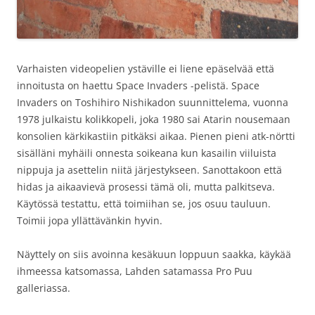
Varhaisten videopelien ystäville ei liene epäselvää että
innoitusta on haettu Space Invaders -pelistä. Space
Invaders on Toshihiro Nishikadon suunnittelema, vuonna
1978 julkaistu kolikkopeli, joka 1980 sai Atarin nousemaan
konsolien kärkikastiin pitkäksi aikaa. Pienen pieni atk-nörtti
sisälläni myhäili onnesta soikeana kun kasailin viiluista
nippuja ja asettelin niitä järjestykseen. Sanottakoon että
hidas ja aikaavievä prosessi tämä oli, mutta palkitseva.
Käytössä testattu, että toimiihan se, jos osuu tauluun.
Toimii jopa yllättävänkin hyvin.
Näyttely on siis avoinna kesäkuun loppuun saakka, käykää
ihmeessa katsomassa, Lahden satamassa Pro Puu
galleriassa.