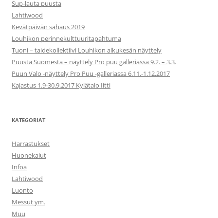
Sup-lauta puusta
Lahtiwood
Kevätpäivän sahaus 2019
Louhikon perinnekulttuuritapahtuma
Tuoni – taidekollektiivi Louhikon alkukesän näyttely
Puusta Suomesta – näyttely Pro puu galleriassa 9.2. – 3.3.
Puun Valo -näyttely Pro Puu -galleriassa 6.11.-1.12.2017
Kajastus 1.9-30.9.2017 Kylätalo Iitti
KATEGORIAT
Harrastukset
Huonekalut
Infoa
Lahtiwood
Luonto
Messut ym.
Muu