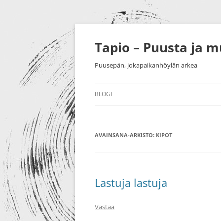
Siirry
sisältöön
Tapio – Puusta ja 
Puusepän, jokapaikanhöylän arkea
BLOGI
MUU
AVAINSANA-ARKISTO:
PUUTYÖT
KIPOT
SORVAU
TAIDE
PIENESI
NÄYTTELYT
HUONEK
Lastuja lastuja
HARRASTUKSET
Vastaa
MESSUT YM.