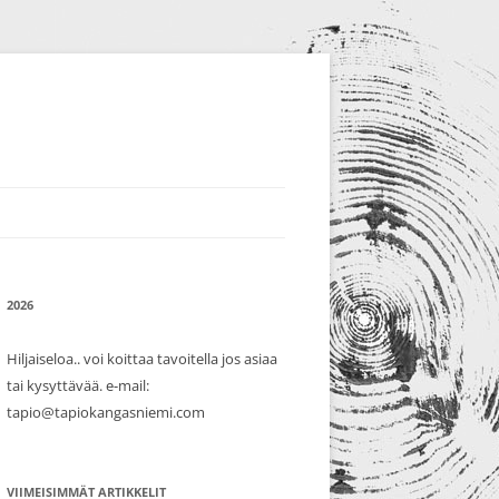
2026
Hiljaiseloa.. voi koittaa tavoitella jos asiaa
tai kysyttävää. e-mail:
tapio@tapiokangasniemi.com
VIIMEISIMMÄT ARTIKKELIT