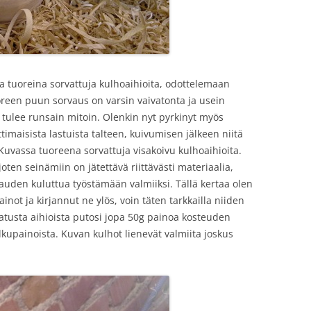
 tuoreina sorvattuja kulhoaihioita, odottelemaan
uoreen puun sorvaus on varsin vaivatonta ja usein
 tulee runsain mitoin. Olenkin nyt pyrkinyt myös
imaisista lastuista talteen, kuivumisen jälkeen niitä
uvassa tuoreena sorvattuja visakoivu kulhoaihioita.
en seinämiin on jätettävä riittävästi materiaalia,
uden kuluttua työstämään valmiiksi. Tällä kertaa olen
ot ja kirjannut ne ylös, voin täten tarkkailla niiden
tusta aihioista putosi jopa 50g painoa kosteuden
kupainoista. Kuvan kulhot lienevät valmiita joskus