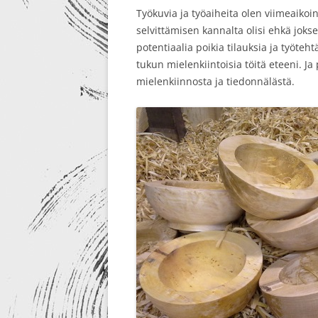
Työkuvia ja työaiheita olen viimeaiko
RE-DESIGN
selvittämisen kannalta olisi ehkä joks
potentiaalia poikia tilauksia ja työte
tukun mielenkiintoisia töitä eteeni. Ja
mielenkiinnosta ja tiedonnälästä.