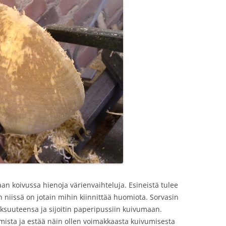
aan koivussa hienoja värienvaihteluja. Esineistä tulee
 niissä on jotain mihin kiinnittää huomiota. Sorvasin
suuteensa ja sijoitin paperipussiin kuivumaan.
mista ja estää näin ollen voimakkaasta kuivumisesta