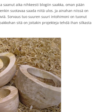
ina saanut aika nihkeesti blogiin saakka, oman pään
eenkin suotavaa saada niitä ulos. Ja ainahan niissä on
htäviä. Sorvaus tuo suuren suuri intohimoni on tuonut
 pakkohan sitä on joitakin projekteja tehdä ihan silkasta