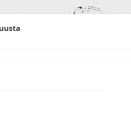
muusta
S
NEET
ALUT