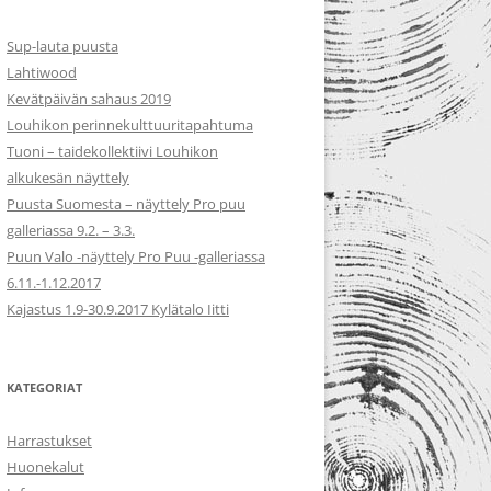
Sup-lauta puusta
Lahtiwood
Kevätpäivän sahaus 2019
Louhikon perinnekulttuuritapahtuma
Tuoni – taidekollektiivi Louhikon
alkukesän näyttely
Puusta Suomesta – näyttely Pro puu
galleriassa 9.2. – 3.3.
Puun Valo -näyttely Pro Puu -galleriassa
6.11.-1.12.2017
Kajastus 1.9-30.9.2017 Kylätalo Iitti
KATEGORIAT
Harrastukset
Huonekalut