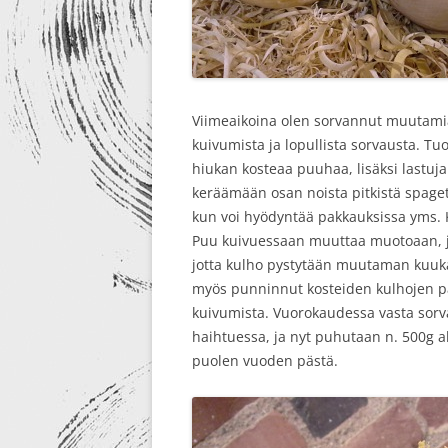
Viimeaikoina olen sorvannut muutamia
kuivumista ja lopullista sorvausta. T
hiukan kosteaa puuhaa, lisäksi lastuja
keräämään osan noista pitkistä spagett
kun voi hyödyntää pakkauksissa yms. K
Puu kuivuessaan muuttaa muotoaan, jot
jotta kulho pystytään muutaman kuuka
myös punninnut kosteiden kulhojen pain
kuivumista. Vuorokaudessa vasta sorva
haihtuessa, ja nyt puhutaan n. 500g al
puolen vuoden pästä.