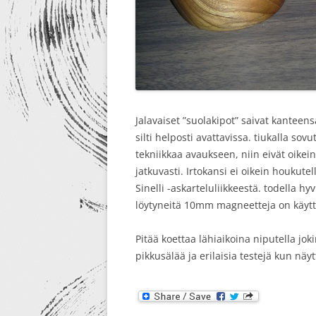
Jalavaiset ”suolakipot” saivat kanteen
silti helposti avattavissa. tiukalla so
tekniikkaa avaukseen, niin eivät oikein
jatkuvasti. Irtokansi ei oikein houkut
Sinelli -askarteluliikkeestä. todella h
löytyneitä 10mm magneetteja on käyttä
Pitää koettaa lähiaikoina niputella jok
pikkusälää ja erilaisia testejä kun nä