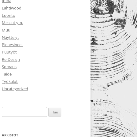
Infoa
Lahtiwood
Luonto
Messut ym.
Muu
Näyttelyt
Pienesineet
Puutyöt
Re-Design
Sorvaus
Taide
Työkalut
Uncategorized
Haku:
ARKISTOT