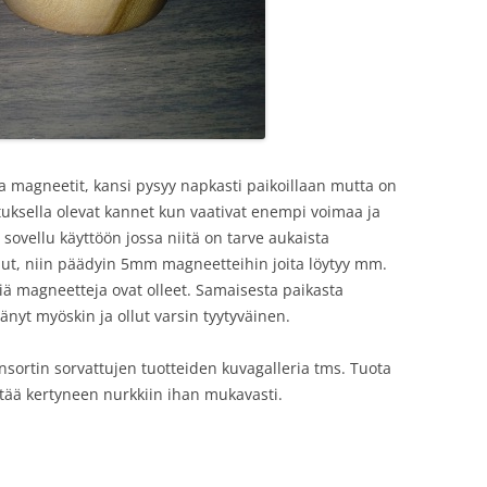
sa magneetit, kansi pysyy napkasti paikoillaan mutta on
vutuksella olevat kannet kun vaativat enempi voimaa ja
 sovellu käyttöön jossa niitä on tarve aukaista
ellut, niin päädyin 5mm magneetteihin joita löytyy mm.
yviä magneetteja ovat olleet. Samaisesta paikasta
nyt myöskin ja ollut varsin tyytyväinen.
insortin sorvattujen tuotteiden kuvagalleria tms. Tuota
yttää kertyneen nurkkiin ihan mukavasti.