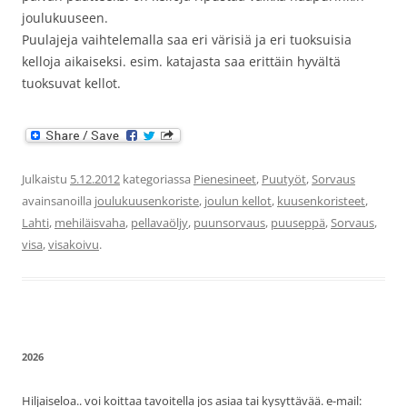
joulukuuseen.
Puulajeja vaihtelemalla saa eri värisiä ja eri tuoksuisia
kelloja aikaiseksi. esim. katajasta saa erittäin hyvältä
tuoksuvat kellot.
Julkaistu
5.12.2012
kategoriassa
Pienesineet
,
Puutyöt
,
Sorvaus
avainsanoilla
joulukuusenkoriste
,
joulun kellot
,
kuusenkoristeet
,
Lahti
,
mehiläisvaha
,
pellavaöljy
,
puunsorvaus
,
puuseppä
,
Sorvaus
,
visa
,
visakoivu
.
2026
Hiljaiseloa.. voi koittaa tavoitella jos asiaa tai kysyttävää. e-mail: