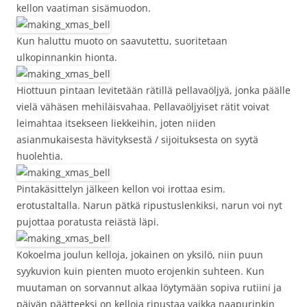
kellon vaatiman sisämuodon.
Kun haluttu muoto on saavutettu, suoritetaan
ulkopinnankin hionta.
Hiottuun pintaan levitetään rätillä pellavaöljyä, jonka päälle
vielä vähäsen mehiläisvahaa. Pellavaöljyiset rätit voivat
leimahtaa itsekseen liekkeihin, joten niiden
asianmukaisesta hävityksestä / sijoituksesta on syytä
huolehtia.
Pintakäsittelyn jälkeen kellon voi irottaa esim.
erotustaltalla. Narun pätkä ripustuslenkiksi, narun voi nyt
pujottaa poratusta reiästä läpi.
Kokoelma joulun kelloja, jokainen on yksilö, niin puun
syykuvion kuin pienten muoto erojenkin suhteen. Kun
muutaman on sorvannut alkaa löytymään sopiva rutiini ja
päivän päätteeksi on kelloja ripustaa vaikka naapurinkin