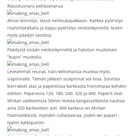
Ripustusnaru pellavanarua.
Ahion kiinnitys, tässä nelileukapakkaan. Karkea pyöristys
rouhintataltalla ja loppu pyöristys neidonkynnellä, kuten
myös päädyn tasoitus
Päädystä sisään neidonkynnellä ja halutun muotoisen
”kupin” muotoilu.
Leveämmät reunat, näin kellomaista muotoa myös
siäpinnalle. Tämän jälkeen sisäpinnat voi hioa. Sorvista
kierrokset alas ja papereissa karkeasta hienompaa kohden
edeten. Papereina 120, 180, 240, 320 ja 400. Paperit ovat
Mirkan valikoimista 50mm leveää kangasselkäistä nauhaa
aina 320 karkeuteen asti. 400 karkeus on Mirkan
foamiselkäistä, myöskin rullatavaraa, joskin wc-paperi -
tyyliin katkopaloin.