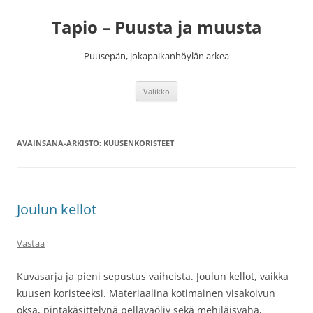
Siirry
sisältöön
Tapio – Puusta ja muusta
Puusepän, jokapaikanhöylän arkea
Valikko
AVAINSANA-ARKISTO:
KUUSENKORISTEET
Joulun kellot
Vastaa
Kuvasarja ja pieni sepustus vaiheista. Joulun kellot, vaikka
kuusen koristeeksi. Materiaalina kotimainen visakoivun
oksa, pintakäsittelynä pellavaöljy sekä mehiläisvaha,