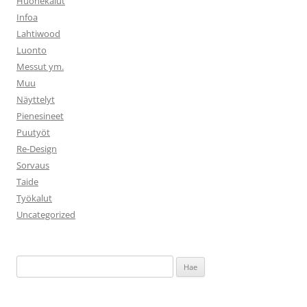
Huonekalut
Infoa
Lahtiwood
Luonto
Messut ym.
Muu
Näyttelyt
Pienesineet
Puutyöt
Re-Design
Sorvaus
Taide
Työkalut
Uncategorized
Haku: