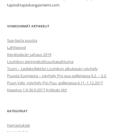
tapio@tapiokangasniemi.com
VIIMEISIMMÄT ARTIKKELIT
Sup-lauta puusta
Lahtiwood
Kevätpäivän sahaus 2019
Louhikon perinnekulttuuritapahtuma
Tuoni – taidekollektiivi Louhikon alkukesän näyttely
Puusta Suomesta – näyttely Pro puu galleriassa 9.2. – 3.3.
Puun Valo -näyttely Pro Puu -galleriassa 6.11.-1.12.2017
Kajastus 1.9-30.9.2017 Kylätalo Iitti
KATEGORIAT
Harrastukset