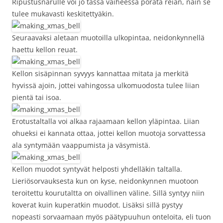
Ripustusnarulle voi jo tässä vaiheessa porata reiän, näin se
tulee mukavasti keskitettyäkin.
Seuraavaksi aletaan muotoilla ulkopintaa, neidonkynnellä
haettu kellon reuat.
Kellon sisäpinnan syvyys kannattaa mitata ja merkitä
hyvissä ajoin, jottei vahingossa ulkomuodosta tulee liian
pientä tai isoa.
Erotustaltalla voi alkaa rajaamaan kellon yläpintaa. Liian
ohueksi ei kannata ottaa, jottei kellon muotoja sorvattessa
ala syntymään vaappumista ja väsymistä.
Kellon muodot syntyvät helposti yhdelläkin taltalla.
Lieriösorvauksesta kun on kyse, neidonkynnen muotoon
teroitettu kourutaltta on oivallinen väline. Sillä syntyy niin
koverat kuin kuperatkin muodot. Lisäksi sillä pystyy
nopeasti sorvaamaan myös päätypuuhun onteloita, eli tuon