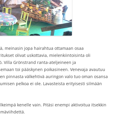
ssä, meinasin jopa hairahtua ottamaan osaa
tukset olivat uskottavia, mielenkiintoisinta oli
. Villa Grönstrand ranta-ateljeineen ja
semaan toi pääskynen poikasineen. Venevaja avautuu
veden pinnasta välkehtivä auringon valo tuo oman osansa
umisen pelkoa ei ole. Lavasteista erityisesti silmään
lkeimpä kenelle vain. Pitäsi enempi aktivoitua itsekkin
mäviihdettä.