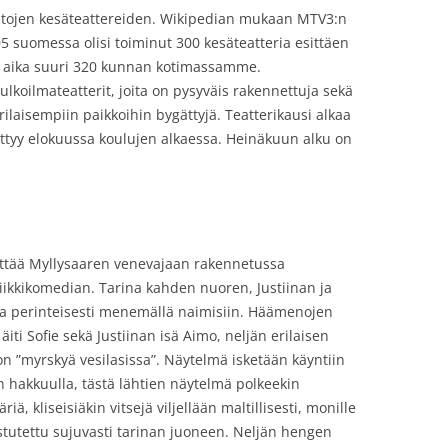
atojen kesäteattereiden. Wikipedian mukaan MTV3:n
5 suomessa olisi toiminut 300 kesäteatteria esittäen
n aika suuri 320 kunnan kotimassamme.
t ulkoilmateatterit, joita on pysyväis rakennettuja sekä
rilaisempiin paikkoihin bygättyjä. Teatterikausi alkaa
ttyy elokuussa koulujen alkaessa. Heinäkuun alku on
ttää Myllysaaren venevajaan rakennetussa
ikkikomedian. Tarina kahden nuoren, Justiinan ja
nsa perinteisesti menemällä naimisiin. Häämenojen
i Sofie sekä Justiinan isä Aimo, neljän erilaisen
 ”myrskyä vesilasissa”. Näytelmä isketään käyntiin
n hakkuulla, tästä lähtien näytelmä polkeekin
ä, kliseisiäkin vitsejä viljellään maltillisesti, monille
istutettu sujuvasti tarinan juoneen. Neljän hengen