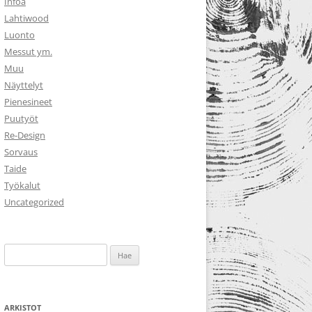
Infoa
Lahtiwood
Luonto
Messut ym.
Muu
Näyttelyt
Pienesineet
Puutyöt
Re-Design
Sorvaus
Taide
Työkalut
Uncategorized
Haku:
ARKISTOT