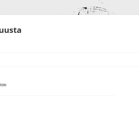
muusta
TERI
S
NEET
ALUT