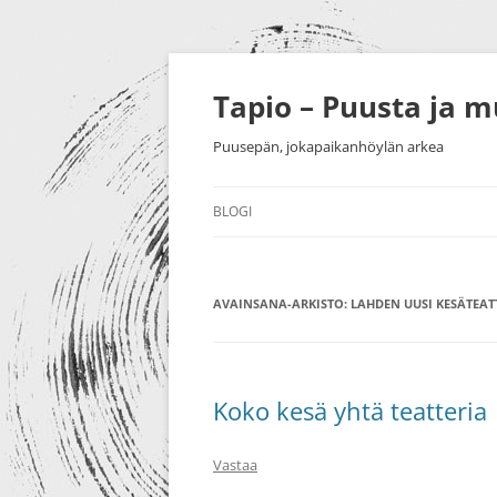
Siirry
sisältöön
Tapio – Puusta ja 
Puusepän, jokapaikanhöylän arkea
BLOGI
MUU
AVAINSANA-ARKISTO:
PUUTYÖT
LAHDEN UUSI KESÄTEAT
SORVAU
TAIDE
PIENESI
NÄYTTELYT
HUONEK
Koko kesä yhtä teatteria
HARRASTUKSET
Vastaa
MESSUT YM.