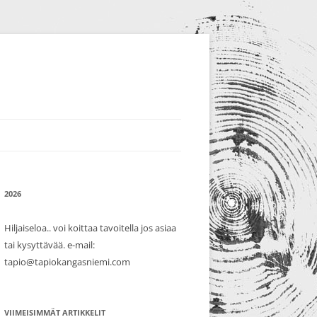
2026
Hiljaiseloa.. voi koittaa tavoitella jos asiaa
tai kysyttävää. e-mail:
tapio@tapiokangasniemi.com
VIIMEISIMMÄT ARTIKKELIT