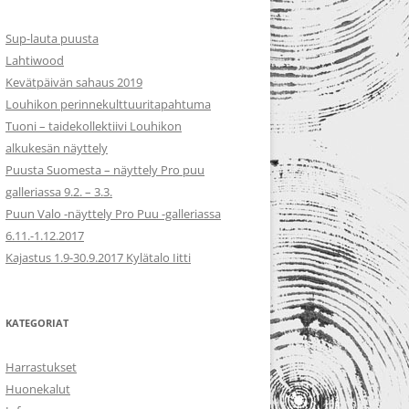
Sup-lauta puusta
Lahtiwood
Kevätpäivän sahaus 2019
Louhikon perinnekulttuuritapahtuma
Tuoni – taidekollektiivi Louhikon
alkukesän näyttely
Puusta Suomesta – näyttely Pro puu
galleriassa 9.2. – 3.3.
Puun Valo -näyttely Pro Puu -galleriassa
6.11.-1.12.2017
Kajastus 1.9-30.9.2017 Kylätalo Iitti
KATEGORIAT
Harrastukset
Huonekalut