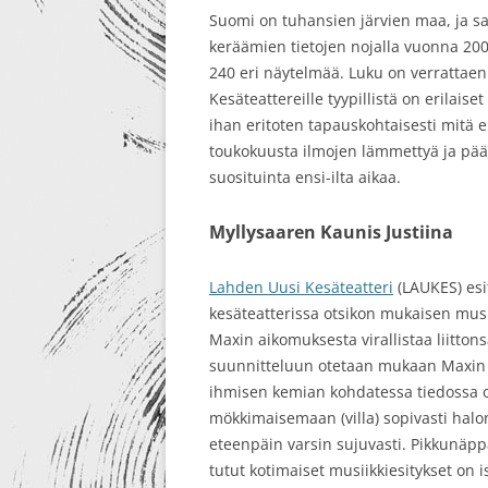
Suomi on tuhansien järvien maa, ja s
RE-DESIGN
keräämien tietojen nojalla vuonna 200
240 eri näytelmää. Luku on verrattae
Kesäteattereille tyypillistä on erilaise
ihan eritoten tapauskohtaisesti mitä e
toukokuusta ilmojen lämmettyä ja pää
suosituinta ensi-ilta aikaa.
Myllysaaren Kaunis Justiina
Lahden Uusi Kesäteatteri
(LAUKES) esi
kesäteatterissa otsikon mukaisen musi
Maxin aikomuksesta virallistaa liitto
suunnitteluun otetaan mukaan Maxin äit
ihmisen kemian kohdatessa tiedossa on
mökkimaisemaan (villa) sopivasti halo
eteenpäin varsin sujuvasti. Pikkunäppäri
tutut kotimaiset musiikkiesitykset on 