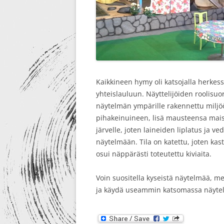
Kaikkineen hymy oli katsojalla herke
yhteislauluun. Näyttelijöiden roolisuori
näytelmän ympärille rakennettu miljöö
pihakeinuineen, lisä mausteensa mai
järvelle, joten laineiden liplatus ja 
näytelmään. Tila on katettu, joten kast
osui näppärästi toteutettu kiviaita.
Voin suositella kyseistä näytelmää, me
ja käydä useammin katsomassa näytel