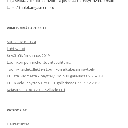
Hiljaiseloa.. voi koittaa tavoitella jos asiaa tai kysyttävää. e-mail:
tapio@tapiokangasniemi.com
VIIMEISIMMÄT ARTIKKELIT
Sup-lauta puusta
Lahtiwood
Kevätpäivän sahaus 2019
Louhikon perinnekulttuuritapahtuma
Tuoni – taidekollektiivi Louhikon alkukesän näyttely
Puusta Suomesta – näyttely Pro puu galleriassa 9.2. – 3.3.
Puun Valo -näyttely Pro Puu -galleriassa 6.11.-1.12.2017
Kajastus 1.9-30.9.2017 Kylätalo Iitti
KATEGORIAT
Harrastukset