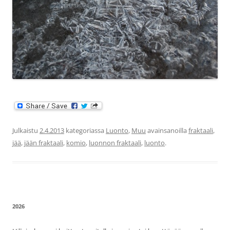
Julkaistu
2.4.2013
kategoriassa
Luonto
,
Muu
avainsanoilla
fraktaali
,
jää
,
jään fraktaali
,
komio
,
luonnon fraktaali
,
luonto
.
2026