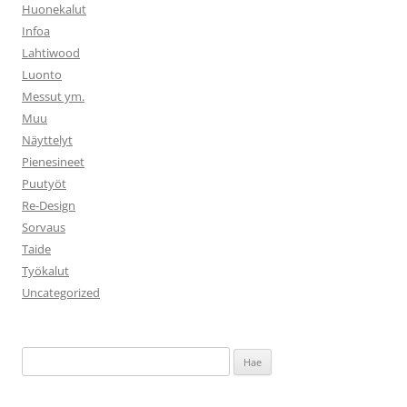
Huonekalut
Infoa
Lahtiwood
Luonto
Messut ym.
Muu
Näyttelyt
Pienesineet
Puutyöt
Re-Design
Sorvaus
Taide
Työkalut
Uncategorized
Haku: