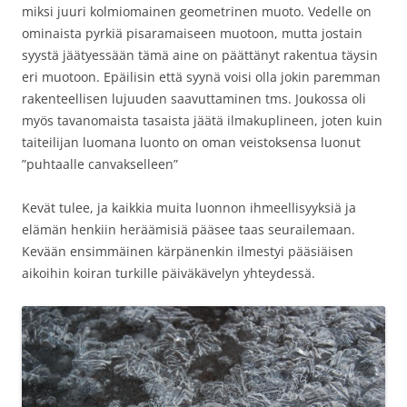
miksi juuri kolmiomainen geometrinen muoto. Vedelle on
ominaista pyrkiä pisaramaiseen muotoon, mutta jostain
syystä jäätyessään tämä aine on päättänyt rakentua täysin
eri muotoon. Epäilisin että syynä voisi olla jokin paremman
rakenteellisen lujuuden saavuttaminen tms. Joukossa oli
myös tavanomaista tasaista jäätä ilmakuplineen, joten kuin
taiteilijan luomana luonto on oman veistoksensa luonut
”puhtaalle canvakselleen”
Kevät tulee, ja kaikkia muita luonnon ihmeellisyyksiä ja
elämän henkiin heräämisiä pääsee taas seurailemaan.
Kevään ensimmäinen kärpänenkin ilmestyi pääsiäisen
aikoihin koiran turkille päiväkävelyn yhteydessä.