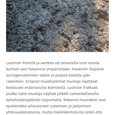
Luonnon ihmeitä ja aarteita voi taivastella tuon tuosta,
kunhan vain havainnoi ympäristöään. Keväinen iltapäivä
auringonvaloineen valaisi ja paljasti kadulta jään
rakenteen. Erilaiset muodostelmat muotoja näyttävät
koostuvan eräänlaisista kolmioista. Luonnon fraktaali,
joukko näitä muotoja näyttää pitkälti samankaltaiselta
katseluetäisyydestä riippumatta. Rakenne muutokset ovat
epäilemättä aiheutuneet sulamisen ja jäätymisen
yhteisvaikutuksesta, mutta mielenkiintoisinta onkin että