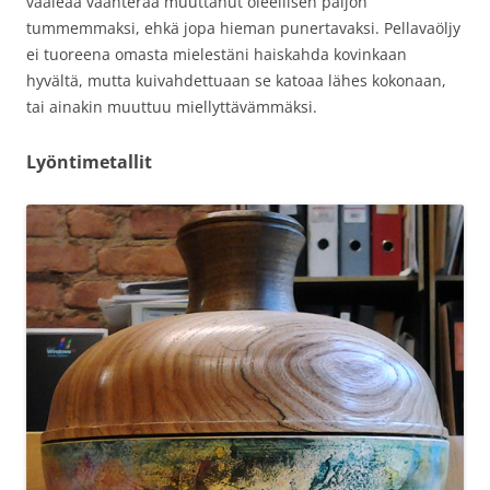
vaaleaa vaahteraa muuttanut oleellisen paljon
tummemmaksi, ehkä jopa hieman punertavaksi. Pellavaöljy
ei tuoreena omasta mielestäni haiskahda kovinkaan
hyvältä, mutta kuivahdettuaan se katoaa lähes kokonaan,
tai ainakin muuttuu miellyttävämmäksi.
Lyöntimetallit