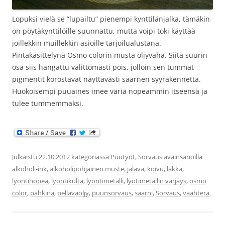
Lopuksi vielä se ”lupailtu” pienempi kynttilänjalka, tämäkin
on pöytäkynttilöille suunnattu, mutta voipi toki käyttää
joillekkin muillekkin asioille tarjoilualustana.
Pintakäsittelynä Osmo colorin musta öljyvaha. Siitä suurin
osa siis hangattu välittömästi pois, jolloin sen tummat
pigmentit korostavat näyttävästi saarnen syyrakennetta.
Huokoisempi puuaines imee väriä nopeammin itseensä ja
tulee tummemmaksi.
Julkaistu
22.10.2012
kategoriassa
Puutyöt
,
Sorvaus
avainsanoilla
alkoholi-ink
,
alkoholipohjainen muste
,
jalava
,
koivu
,
lakka
,
lyöntihopea
,
lyöntikulta
,
lyöntimetalli
,
lyötimetallin värjäys
,
osmo
color
,
pähkinä
,
pellavaöljy
,
puunsorvaus
,
saarni
,
Sorvaus
,
vaahtera
.