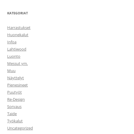
KATEGORIAT
Harrastukset
Huonekalut
Infoa
Lahtiwood
Luonto
Messut ym.
Muu
Näyttelyt
Pienesineet
Puutyöt
Re-Design
Sorvaus
Taide
Työkalut
Uncategorized