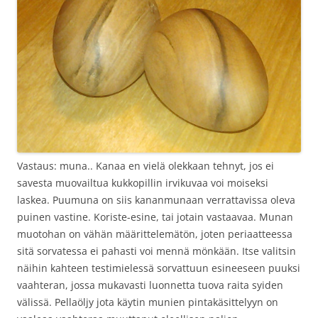
Vastaus: muna.. Kanaa en vielä olekkaan tehnyt, jos ei
savesta muovailtua kukkopillin irvikuvaa voi moiseksi
laskea. Puumuna on siis kananmunaan verrattavissa oleva
puinen vastine. Koriste-esine, tai jotain vastaavaa. Munan
muotohan on vähän määrittelemätön, joten periaatteessa
sitä sorvatessa ei pahasti voi mennä mönkään. Itse valitsin
näihin kahteen testimielessä sorvattuun esineeseen puuksi
vaahteran, jossa mukavasti luonnetta tuova raita syiden
välissä. Pellaöljy jota käytin munien pintakäsittelyyn on