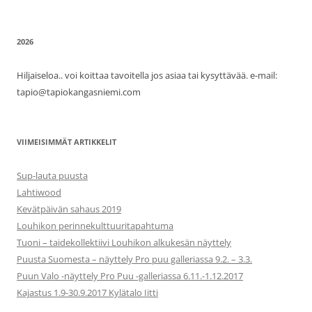
2026
Hiljaiseloa.. voi koittaa tavoitella jos asiaa tai kysyttävää. e-mail:
tapio@tapiokangasniemi.com
VIIMEISIMMÄT ARTIKKELIT
Sup-lauta puusta
Lahtiwood
Kevätpäivän sahaus 2019
Louhikon perinnekulttuuritapahtuma
Tuoni – taidekollektiivi Louhikon alkukesän näyttely
Puusta Suomesta – näyttely Pro puu galleriassa 9.2. – 3.3.
Puun Valo -näyttely Pro Puu -galleriassa 6.11.-1.12.2017
Kajastus 1.9-30.9.2017 Kylätalo Iitti