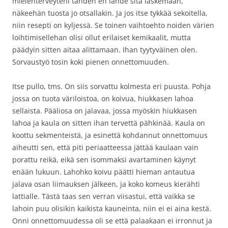
mielenterveyteni tähden en lähde sitä laskemaan,
näkeehän tuosta jo otsallakin. Ja jos itse tykkää sekoitella,
niin resepti on kyljessä. Se toinen vaihtoehto noiden värien
loihtimisellehan olisi ollut erilaiset kemikaalit, mutta
päädyin sitten aitaa alittamaan. Ihan tyytyväinen olen.
Sorvaustyö tosin koki pienen onnettomuuden.
Itse pullo, tms. On siis sorvattu kolmesta eri puusta. Pohja
jossa on tuota väriloistoa, on koivua, hiukkasen lahoa
sellaista. Pääliosa on jalavaa, jossa myöskin hiukkasen
lahoa ja kaula on sitten ihan tervettä pähkinää. Kaula on
koottu sekmenteistä, ja esinettä kohdannut onnettomuus
aiheutti sen, että piti periaatteessa jättää kaulaan vain
porattu reikä, eikä sen isommaksi avartaminen käynyt
enään lukuun. Lahohko koivu päätti hieman antautua
jalava osan liimauksen jälkeen, ja koko komeus kierähti
lattialle. Tästä taas sen verran viisastui, että vaikka se
lahoin puu olisikin kaikista kauneinta, niin ei ei aina kestä.
Onni onnettomuudessa oli se että palaakaan ei irronnut ja