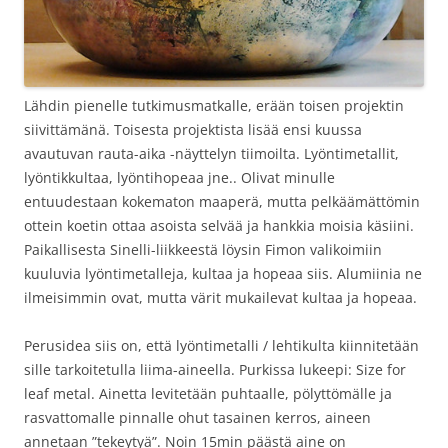
Lähdin pienelle tutkimusmatkalle, erään toisen projektin
siivittämänä. Toisesta projektista lisää ensi kuussa
avautuvan rauta-aika -näyttelyn tiimoilta. Lyöntimetallit,
lyöntikkultaa, lyöntihopeaa jne.. Olivat minulle
entuudestaan kokematon maaperä, mutta pelkäämättömin
ottein koetin ottaa asoista selvää ja hankkia moisia käsiini.
Paikallisesta Sinelli-liikkeestä löysin Fimon valikoimiin
kuuluvia lyöntimetalleja, kultaa ja hopeaa siis. Alumiinia ne
ilmeisimmin ovat, mutta värit mukailevat kultaa ja hopeaa.
Perusidea siis on, että lyöntimetalli / lehtikulta kiinnitetään
sille tarkoitetulla liima-aineella. Purkissa lukeepi: Size for
leaf metal. Ainetta levitetään puhtaalle, pölyttömälle ja
rasvattomalle pinnalle ohut tasainen kerros, aineen
annetaan ”tekeytyä”. Noin 15min päästä aine on