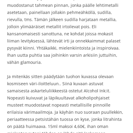
muodostanut tahmean pinnan, jonka päälle lehtimetalli
asetetaan, painellaan jollakin pehmeähköllä, sudilla,
rievulla, tms. Tämän jälkeen sudilla harjataan metallia,
jolloin ylimääräiset metallit irtoilevat pois. Eli
kansanomaisesti sanottuna, ne kohdat joissa mokasit
liiman levityksessä, lähtevät irti ja onnekkaimmat palaset
pysyvät kiinni. Yhtäkaikki, mielenkiintoista ja inspiroivaa.
Ihan uutta puhtia saa joihinkin varsin arkisiin juttuihin,
vähän glamouria.
Ja mitenkäs sitten päädytään tuohon kuvassa olevaan
kosmiseen väri-iloitteluun.. Siinä kuvaan astuvat
samaisesta askarteluliikkeestä ostetut Alcohol Ink:it.
Nopeasti kuivuvat ja läpikuultavat alkoholipohjaiset
musteet muodostavat nopeasti metallisille pinnoille
erilaisia värimaailmoja. Ja käyhän nuo suoraan puullekkin,
periaatteessa petsistähän tuossa on kyse, jonka litrahinta
on päätä huimaava. 15ml maksoi 4,60€, ihan oman