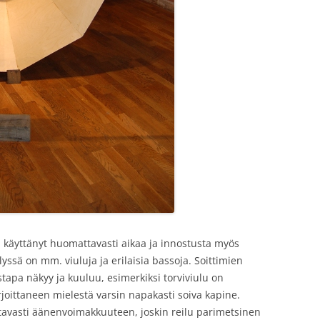
n käyttänyt huomattavasti aikaa ja innostusta myös
lyssä on mm. viuluja ja erilaisia bassoja. Soittimien
tapa näkyy ja kuuluu, esimerkiksi torviviulu on
kirjoittaneen mielestä varsin napakasti soiva kapine.
tavasti äänenvoimakkuuteen, joskin reilu parimetsinen