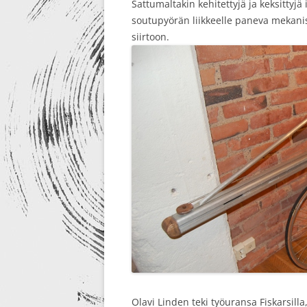
Sattumaltakin kehitettyjä ja keksittyjä 
soutupyörän liikkeelle paneva mekani
siirtoon.
Olavi Linden teki työuransa Fiskarsill