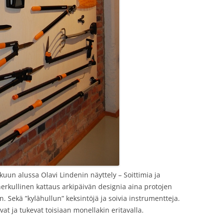
uun alussa Olavi Lindenin näyttely – Soittimia ja
herkullinen kattaus arkipäivän designia aina protojen
n. Sekä ”kylähullun” keksintöjä ja soivia instrumentteja.
at ja tukevat toisiaan monellakin eritavalla.