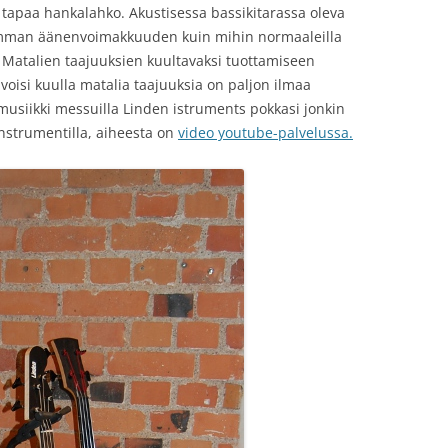
in tapaa hankalahko. Akustisessa bassikitarassa oleva
emman äänenvoimakkuuden kuin mihin normaaleilla
 Matalien taajuuksien kuultavaksi tuottamiseen
 voisi kuulla matalia taajuuksia on paljon ilmaa
 musiikki messuilla Linden istruments pokkasi jonkin
instrumentilla, aiheesta on
video youtube-palvelussa.