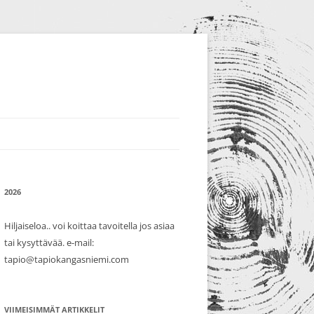
2026
Hiljaiseloa.. voi koittaa tavoitella jos asiaa
tai kysyttävää. e-mail:
tapio@tapiokangasniemi.com
VIIMEISIMMÄT ARTIKKELIT