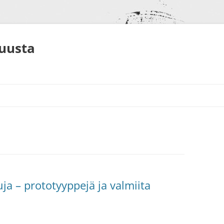
muusta
S
NEET
ALUT
uja – prototyyppejä ja valmiita