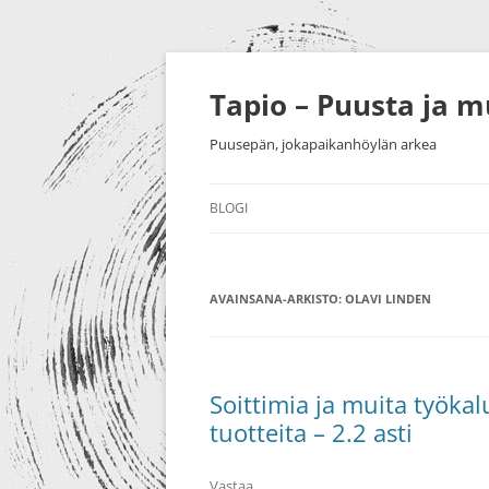
Siirry
sisältöön
Tapio – Puusta ja 
Puusepän, jokapaikanhöylän arkea
BLOGI
MUU
AVAINSANA-ARKISTO:
PUUTYÖT
OLAVI LINDEN
SORVAU
TAIDE
PIENESI
NÄYTTELYT
HUONEK
Soittimia ja muita työkal
tuotteita – 2.2 asti
HARRASTUKSET
MESSUT YM.
Vastaa