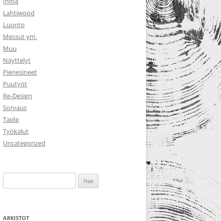
Infoa
Lahtiwood
Luonto
Messut ym.
Muu
Näyttelyt
Pienesineet
Puutyöt
Re-Design
Sorvaus
Taide
Työkalut
Uncategorized
Haku:
ARKISTOT