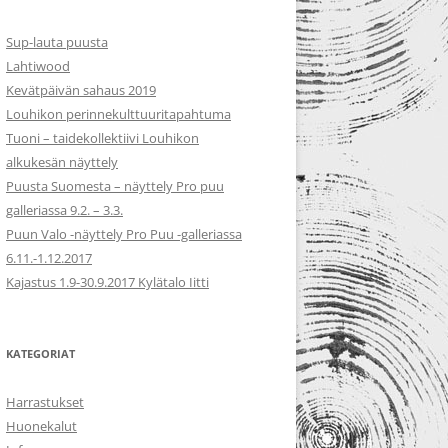
Sup-lauta puusta
Lahtiwood
Kevätpäivän sahaus 2019
Louhikon perinnekulttuuritapahtuma
Tuoni – taidekollektiivi Louhikon
alkukesän näyttely
Puusta Suomesta – näyttely Pro puu
galleriassa 9.2. – 3.3.
Puun Valo -näyttely Pro Puu -galleriassa
6.11.-1.12.2017
Kajastus 1.9-30.9.2017 Kylätalo Iitti
KATEGORIAT
Harrastukset
Huonekalut