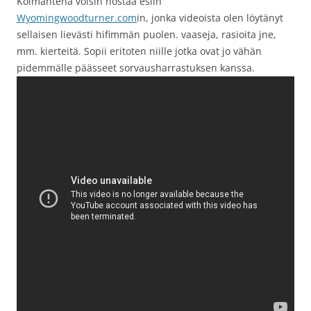
Kolmantena voisin nostaa esiin
Wyomingwoodturner.com
in, jonka videoista olen löytänyt
sellaisen lievästi hifimmän puolen. vaaseja, rasioita jne,
mm. kierteitä. Sopii eritoten niille jotka ovat jo vähän
pidemmälle päässeet sorvausharrastuksen kanssa.