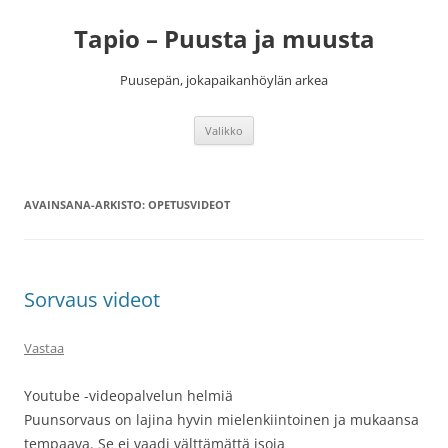
Siirry
sisältöön
Tapio – Puusta ja muusta
Puusepän, jokapaikanhöylän arkea
Valikko
AVAINSANA-ARKISTO:
OPETUSVIDEOT
Sorvaus videot
Vastaa
Youtube -videopalvelun helmiä
Puunsorvaus on lajina hyvin mielenkiintoinen ja mukaansa
tempaava. Se ei vaadi välttämättä isoja