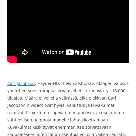
Carl Jacobson
, HaydenHD, thewoodshop.tv, tilaajien valossa
youtuben suosituimpia sorvausaiheisia kanavia, yli 18 000
tilaajaa. Määrä ei voi olla väärässä, eikä olekkaan Carl
Jacobsonin videot ovat hyviä, valaistus ja kuvakulmat
toimivat. Projektit on sopivan monipuolisia, ja useinmiten
suhteellisen helppoja monelle lähteä koettamaan.
Kuvakulmat keskittyvät enemmän itse sorvattavaan
kappaleeseen joten taltan asentoja voi olla vaikea seurata,