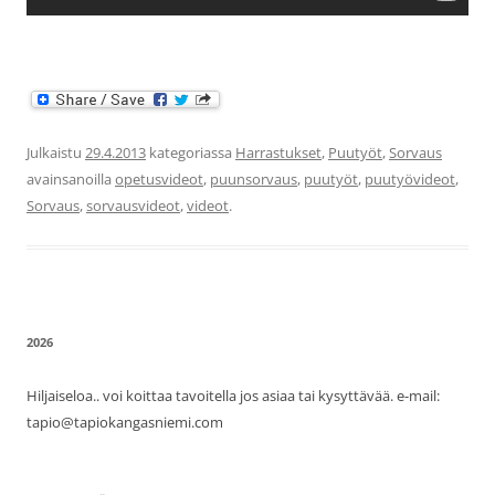
Julkaistu
29.4.2013
kategoriassa
Harrastukset
,
Puutyöt
,
Sorvaus
avainsanoilla
opetusvideot
,
puunsorvaus
,
puutyöt
,
puutyövideot
,
Sorvaus
,
sorvausvideot
,
videot
.
2026
Hiljaiseloa.. voi koittaa tavoitella jos asiaa tai kysyttävää. e-mail:
tapio@tapiokangasniemi.com