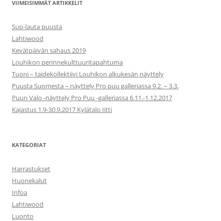
VIIMEISIMMÄT ARTIKKELIT
Sup-lauta puusta
Lahtiwood
Kevätpäivän sahaus 2019
Louhikon perinnekulttuuritapahtuma
Tuoni – taidekollektiivi Louhikon alkukesän näyttely
Puusta Suomesta – näyttely Pro puu galleriassa 9.2. – 3.3.
Puun Valo -näyttely Pro Puu -galleriassa 6.11.-1.12.2017
Kajastus 1.9-30.9.2017 Kylätalo Iitti
KATEGORIAT
Harrastukset
Huonekalut
Infoa
Lahtiwood
Luonto