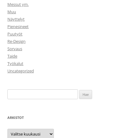
Messut ym.
Muu
Näyttelyt
Pienesineet
Puutyöt
Re-Design
Sorvaus
Taide
Työkalut
Uncategorized
Haku:
ARKISTOT
Arkistot