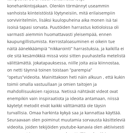
konehankintojakaan. Olenkin törmännyt useammin
vanhoista kiinteistöistä löytyneisiin, mitä erilaisempiin
sorviviritelmiin, lisäksi kuulopuheina aika monen isä tai
isoisä tapasi sorvata. Puutöiden harrastus kotioloissa oli
varmasti aiemmin huomattavasti yleisempää, ennen
kaupungillistumista. Kerrostaloasuminen ei oikein tue
näitä äänekkäämpiä ”nikkarointi” harrastuksia, ja kaikilla ei
ole sitä kesämökkiä missä voisi sitten puuhastella metelistä
välittämättä. Jokatapauksessa, niille joita asia kiinnostaa,
on netti täynnä toinen toistaan ”parempia”
”opetus”videoita. Mainittakoon heti näin alkuun , että kukin
toimii omalla vastuullaan ja omien taitojen ja
mahdollisuuksien rajoissa. Netissä nähtävät videot ovat
enempikin vain inspiraatiota ja ideoita antamaan, niissä
käytetyt metodit eivät kaikki välttämättä ole täysin
turvallisia. Omaa harkinta kykyä saa ja kannattaa käyttää.
Seuraavaan olen poiminut muutamia sorvausta käsitteleviä
videoita, joiden tekijöiden youtube-kanavia olen aktiivisesti