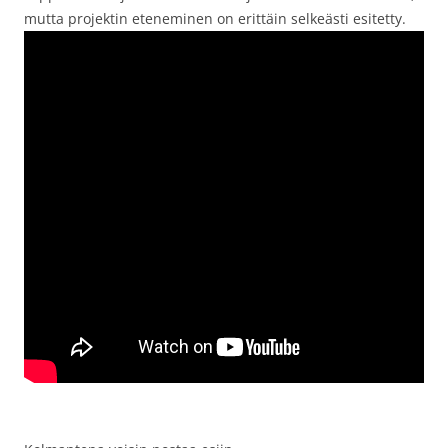
mutta projektin eteneminen on erittäin selkeästi esitetty.