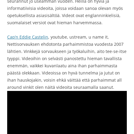
seurannut jo useamman vuoden. Heillä on hyviä ja
informatiivisia videoita, joissa voidaan sanoa olevan myös
opetuksellista asiasisältöä. Videot ovat englanninkielisiä,
suomalaiset versiot ovat hieman harvemmassa.
Cap’n Eddie Castelin
, youtube, ustream, u name it,
Nettisorvauksen ehdotonta parhaimmistoa vuodesta 2007
lähtien. Vinkkejä sorvaukseen ja työkaluihin, aito tee-se-itse
tyyppi. Videoihin on selvästi panostettu hieman tavallista
enemmän, vaikkei kuvanlaatu aina ihan parhaimmasta
päästä olekkaan. Videoissa on hyvä tunnelma ja jutut on
ihan hauskojakin, voisin ehkä väittää että parhaimmat all
around vinkit olen näitä videoita seuraamalla saanut.