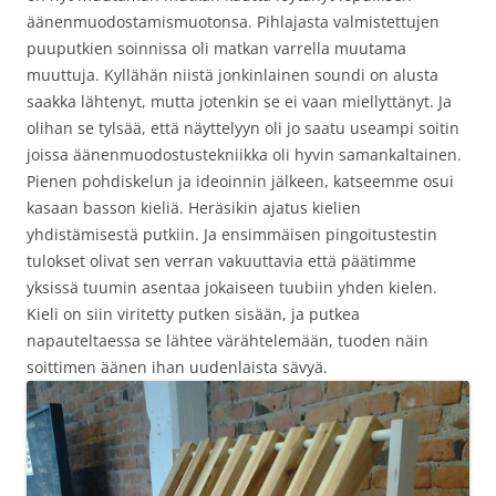
äänenmuodostamismuotonsa. Pihlajasta valmistettujen
puuputkien soinnissa oli matkan varrella muutama
muuttuja. Kyllähän niistä jonkinlainen soundi on alusta
saakka lähtenyt, mutta jotenkin se ei vaan miellyttänyt. Ja
olihan se tylsää, että näyttelyyn oli jo saatu useampi soitin
joissa äänenmuodostustekniikka oli hyvin samankaltainen.
Pienen pohdiskelun ja ideoinnin jälkeen, katseemme osui
kasaan basson kieliä. Heräsikin ajatus kielien
yhdistämisestä putkiin. Ja ensimmäisen pingoitustestin
tulokset olivat sen verran vakuuttavia että päätimme
yksissä tuumin asentaa jokaiseen tuubiin yhden kielen.
Kieli on siin viritetty putken sisään, ja putkea
napauteltaessa se lähtee värähtelemään, tuoden näin
soittimen äänen ihan uudenlaista sävyä.