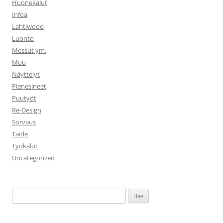
Huonekalut
Infoa
Lahtiwood
Luonto
Messut ym.
Muu
Näyttelyt
Pienesineet
Puutyöt
Re-Design
Sorvaus
Taide
Työkalut
Uncategorized
Haku: