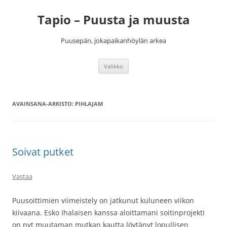
Siirry
sisältöön
Tapio – Puusta ja muusta
Puusepän, jokapaikanhöylän arkea
Valikko
AVAINSANA-ARKISTO:
PIHLAJAM
Soivat putket
Vastaa
Puusoittimien viimeistely on jatkunut kuluneen viikon
kiivaana. Esko Ihalaisen kanssa aloittamani soitinprojekti
on nyt muutaman mutkan kautta löytänyt lopullisen