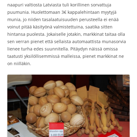
naapuri valtiosta Latviasta tuli korillinen sorvattuja
puumunia. Huolettomaan 3€ kappalehintaan myytyjä
munia, jo niiden tasalaatuisuuden perusteella ei enää
voinut pitää käsityönä valmistettuina, saatika sitten
hintansa puolesta. Jokaiselle jotakin, markkinat taitaa olla
sen verran pienet että sellaista automaattista munasorvia
lienee turha edes suunnitella. Pitäydyn näissä omissa
taatusti yksilöllisemmissä malleissa, pienet markkinat ne
on niilläkin.