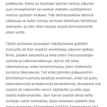
poikkeusta. Raksa on tavallaan vanhan toistoa, jokunen
uusi innovatiivinen tai vanhan metodin uudistaminen
mahtuu ajoittain mukaan. Toki olemassaolevia teknisiä
ratkaisuja on kukin toimija varmasti tahoillaan kehittänyt
eteenpäin, ja näin ollen tarjoaa asiasta kiinnostuneille
jotain uutta.
Tälläin puhtaasti puusepän näkökulmasta ajatellen
messuilla oli ihan snadisti annettavaa, jokunen työkalu
firma, joitakin kalusteita ja ehkä sitten messuosastojen
somiste ja rakenneratkaisuja. Nyt en ole taloa
rakentamassa, enkä remontoimassa, joten melkolailla
turistina liikenteessä. Tuli ehkä joihinkin pikkuasioihin
kiinnitettyä huomiota tavallista enemmän, enkä nyt puhu
lukemattomista erimakuisista karamelleista. Muutamat isot
osastot oli rakennettu varsin näyttäviksi ja jotku jopa
todella kodinomaisiksi. Vain harvat osastot olivat vailla
minkään sortin somisteita, tästä voitaneen päätellä että
messuosastojen viihtyvyydeen pyritään panostamaan yhä