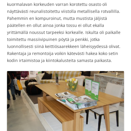
kuormalavan korkeuden varran korotettu osasto oli
näyttävästi reunalistoitettu viistolla metallisella rotvallilla.
Pahemmin en kompuroinut, mutta mustista jäljistä
päätellen en ollut ainoa jonka tossu ei ollut ekalla
yrittämällä noussut tarpeeksi korkealle. Iskulta oli paikalle
toimitettu massiivipuinen pöytä ja penkki, jotka
luonnollisesti siinä keittiösaarekkeen läheisyydessä olivat.
Rakentaja ja remontoija voikin kätevästi hakea koko setin
kodin irtaimistoa ja kiintokalusteita samasta paikasta.