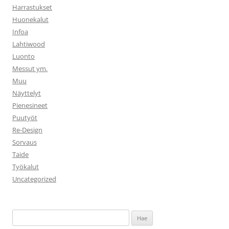
Harrastukset
Huonekalut
Infoa
Lahtiwood
Luonto
Messut ym.
Muu
Näyttelyt
Pienesineet
Puutyöt
Re-Design
Sorvaus
Taide
Työkalut
Uncategorized
Haku: