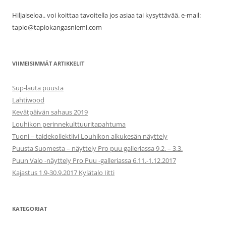
Hiljaiseloa.. voi koittaa tavoitella jos asiaa tai kysyttävää. e-mail:
tapio@tapiokangasniemi.com
VIIMEISIMMÄT ARTIKKELIT
Sup-lauta puusta
Lahtiwood
Kevätpäivän sahaus 2019
Louhikon perinnekulttuuritapahtuma
Tuoni – taidekollektiivi Louhikon alkukesän näyttely
Puusta Suomesta – näyttely Pro puu galleriassa 9.2. – 3.3.
Puun Valo -näyttely Pro Puu -galleriassa 6.11.-1.12.2017
Kajastus 1.9-30.9.2017 Kylätalo Iitti
KATEGORIAT