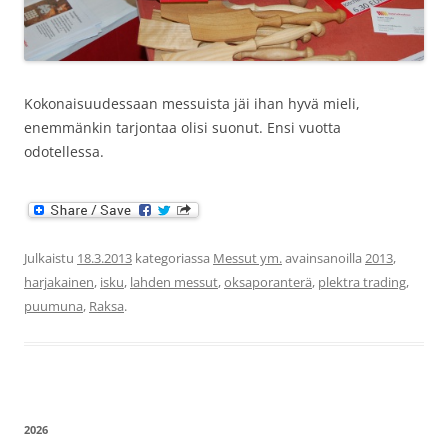
Kokonaisuudessaan messuista jäi ihan hyvä mieli,
enemmänkin tarjontaa olisi suonut. Ensi vuotta
odotellessa.
Julkaistu
18.3.2013
kategoriassa
Messut ym.
avainsanoilla
2013
,
harjakainen
,
isku
,
lahden messut
,
oksaporanterä
,
plektra trading
,
puumuna
,
Raksa
.
2026