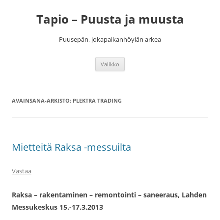
Siirry
sisältöön
Tapio – Puusta ja muusta
Puusepän, jokapaikanhöylän arkea
Valikko
AVAINSANA-ARKISTO:
PLEKTRA TRADING
Mietteitä Raksa -messuilta
Vastaa
Raksa – rakentaminen – remontointi – saneeraus, Lahden
Messukeskus 15.-17.3.2013