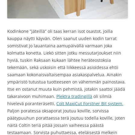
Kodinkone ”jäteillä” oli taas kerran isot osastot, joilla
kauppa näytti käyvän. Olen saanut uuden kodin tarrat
somistivat jo lauantaina aamupäivällä varmaan joka
kolmatta konetta. Liekö sitten jotku messutarjoukset niin
hyviä, tuskin Raksaan kukaan lähtee heräteostoksia
tekemään, sekä uskoisin että liikkeessä asioidessa ehtii
saamaan kokonaisvaltaisempaa asiakaspalvelua. Ainakin
ympäristö tutustua tuotteeseen on vähemmän painostava.
Itse en ostanut muuta kuin pehmistä, jotakin saattoi jäädä
takaraivoon muhimaan.
Plektra tradingillä
oli silmiä
hivelevä poranteräsetti,
Colt MaxiCut Forstner Bit system.
Paljon poratessa oksaporat joutuu koville, sorvissa
päätypuuhun porattaessa terä joutuu todella koville, joten
näitä Coltin teriä pitää jossain vaiheessa päästä
testaamaan. Sorvista puhuttaessa, eteläisestä melkein