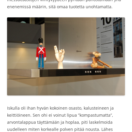
enenemissä määrin, sitä omaa tuotetta unohtamatta.
Iskulla oli ihan hyvän kokoinen osasto, kalusteineen ja
keittiöineen. Sen ohi ei voinut lipua ”kompastumatta”,
arvontalappua täyttämään ja hoplaa, piti laskelmoida
uudelleen miten korkealle polven pitää nousta. Lähes