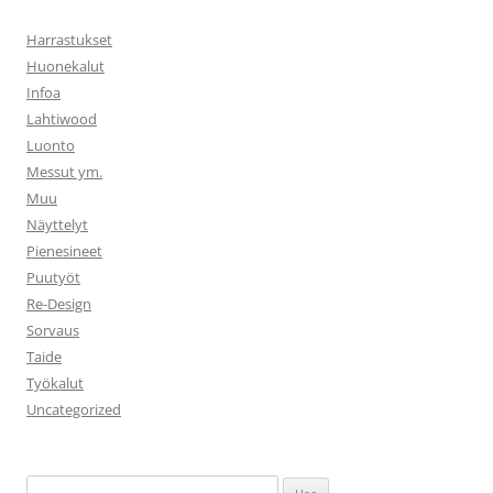
Harrastukset
Huonekalut
Infoa
Lahtiwood
Luonto
Messut ym.
Muu
Näyttelyt
Pienesineet
Puutyöt
Re-Design
Sorvaus
Taide
Työkalut
Uncategorized
Haku: