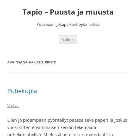
Siirry
sisältöön
Tapio – Puusta ja muusta
Puusepän, jokapaikanhöylän arkea
Valikko
AVAINSANA-ARKISTO:
PROTO
Puhekupla
Vastaa
Olen jo pidempään pyöritellyt päässä sekä paperilla joskus
vuosi sitten ensimmäisen kerran tekemääni
puhekuplahyllyä. Mielessä on ollut eri materiaalit ja