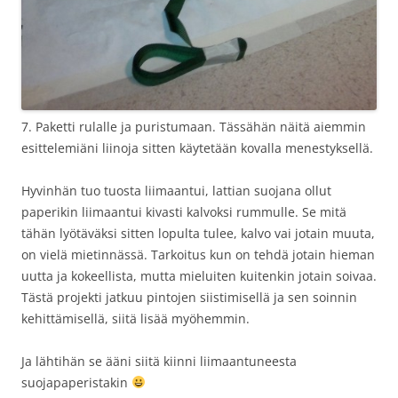
7. Paketti rulalle ja puristumaan. Tässähän näitä aiemmin
esittelemiäni liinoja sitten käytetään kovalla menestyksellä.
Hyvinhän tuo tuosta liimaantui, lattian suojana ollut
paperikin liimaantui kivasti kalvoksi rummulle. Se mitä
tähän lyötäväksi sitten lopulta tulee, kalvo vai jotain muuta,
on vielä mietinnässä. Tarkoitus kun on tehdä jotain hieman
uutta ja kokeellista, mutta mieluiten kuitenkin jotain soivaa.
Tästä projekti jatkuu pintojen siistimisellä ja sen soinnin
kehittämisellä, siitä lisää myöhemmin.
Ja lähtihän se ääni siitä kiinni liimaantuneesta
suojapaperistakin