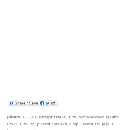
Julkaistu
16.3.2012
kategoriassa
Muu
,
Puutyöt
avainsanoilla
Lahti
,
Pro Puu
,
Puu soi
,
puusoitinprojekti
,
rumpu
,
saarni
,
savi ja puu