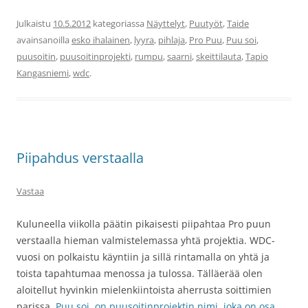
Julkaistu
10.5.2012
kategoriassa
Näyttelyt
,
Puutyöt
,
Taide
avainsanoilla
esko ihalainen
,
lyyra
,
pihlaja
,
Pro Puu
,
Puu soi
,
puusoitin
,
puusoitinprojekti
,
rumpu
,
saarni
,
skeittilauta
,
Tapio
Kangasniemi
,
wdc
.
Piipahdus verstaalla
Vastaa
Kuluneella viikolla päätin pikaisesti piipahtaa Pro puun
verstaalla hieman valmistelemassa yhtä projektia. WDC-
vuosi on polkaistu käyntiin ja sillä rintamalla on yhtä ja
toista tapahtumaa menossa ja tulossa. Tälläerää olen
aloitellut hyvinkin mielenkiintoista aherrusta soittimien
parissa.
Puu soi, on puusoitinprojektin nimi, joka on osa