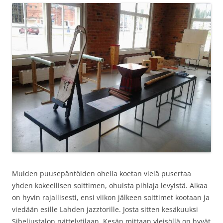
Muiden puusepäntöiden ohella koetan vielä pusertaa
yhden kokeellisen soittimen, ohuista pihlaja levyistä. Aikaa
on hyvin rajallisesti, ensi viikon jälkeen soittimet kootaan ja
viedään esille Lahden jazztorille. Josta sitten kesäkuuksi
Sibeliustalon nättelytilaan. Kesän mittaan yleisöllä on hyvät