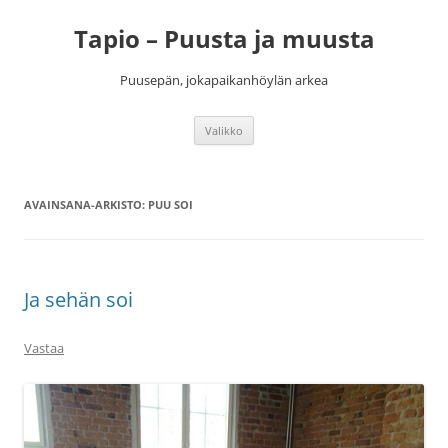
Siirry
sisältöön
Tapio – Puusta ja muusta
Puusepän, jokapaikanhöylän arkea
Valikko
AVAINSANA-ARKISTO:
PUU SOI
Ja sehän soi
Vastaa