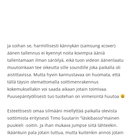
Ja soihan se, harmillisesti kännykän (samsung xcover)
äänen tallennus ei kyennyt noita kovimpia ääniä
tallentamaan ilman säröilyä, eikä tuon videon äänenlaatu
muutoinkaan tee oikeutta sille soundille joka paikalla oli
aistittavissa. Mutta hyvin kannustavaa on huomata, että
tällä täysin olemattomalla soittimenrakennus
kokemuksellakin voi saada aikaan jotain toimivaa.
Puusepäntyöllisesti tuo tuotehan on viimeisintä huutoa
Esteettisesti omaa silmääni miellyttää paikalla olevista
soittimista erityisesti Timo Suutarin ”läskibasso”mainen
puukieli -soitin. Ja ihan mukava jumpse siitä lähteekin.
Ikäänkuin pala jotain tuttua, mutta kuitenkin annos jotain