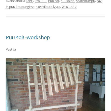
avainsanoilla
Lahti
,
Pro Puu
,
Puu soi
,
puusoitin
,
saarnirumpu
,
savi
ja puu kaupungissa
,
skeittilauta lyyra
,
WDC 2012
.
Puu soi! -workshop
Vastaa