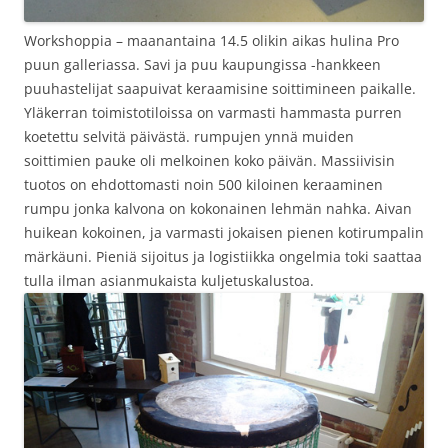
Workshoppia – maanantaina 14.5 olikin aikas hulina Pro
puun galleriassa. Savi ja puu kaupungissa -hankkeen
puuhastelijat saapuivat keraamisine soittimineen paikalle.
Yläkerran toimistotiloissa on varmasti hammasta purren
koetettu selvitä päivästä. rumpujen ynnä muiden
soittimien pauke oli melkoinen koko päivän. Massiivisin
tuotos on ehdottomasti noin 500 kiloinen keraaminen
rumpu jonka kalvona on kokonainen lehmän nahka. Aivan
huikean kokoinen, ja varmasti jokaisen pienen kotirumpalin
märkäuni. Pieniä sijoitus ja logistiikka ongelmia toki saattaa
tulla ilman asianmukaista kuljetuskalustoa.