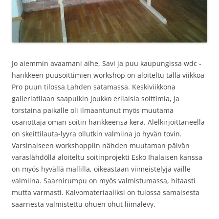
Jo aiemmin avaamani aihe, Savi ja puu kaupungissa wdc -
hankkeen puusoittimien workshop on aloiteltu tällä viikkoa
Pro puun tilossa Lahden satamassa. Keskiviikkona
galleriatilaan saapuikin joukko erilaisia soittimia, ja
torstaina paikalle oli ilmaantunut myös muutama
osanottaja oman soitin hankkeensa kera. Alelkirjoittaneella
on skeittilauta-lyyra ollutkin valmiina jo hyvän tovin.
Varsinaiseen workshoppiin nähden muutaman päivän
varaslähdöllä aloiteltu soitinprojekti Esko Ihalaisen kanssa
on myös hyvällä mallilla, oikeastaan viimeistelyjä vaille
valmiina. Saarnirumpu on myös valmistumassa, hitaasti
mutta varmasti. Kalvomateriaaliksi on tulossa samaisesta
saarnesta valmistettu ohuen ohut liimalevy.