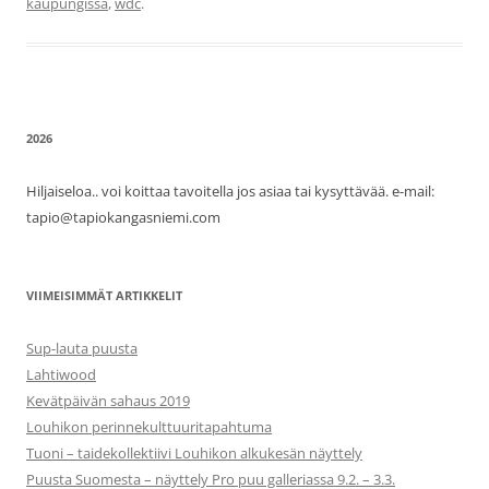
kaupungissa
,
wdc
.
2026
Hiljaiseloa.. voi koittaa tavoitella jos asiaa tai kysyttävää. e-mail:
tapio@tapiokangasniemi.com
VIIMEISIMMÄT ARTIKKELIT
Sup-lauta puusta
Lahtiwood
Kevätpäivän sahaus 2019
Louhikon perinnekulttuuritapahtuma
Tuoni – taidekollektiivi Louhikon alkukesän näyttely
Puusta Suomesta – näyttely Pro puu galleriassa 9.2. – 3.3.