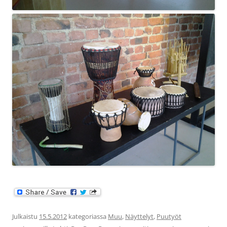
Julkaistu
15.5.2012
kategoriassa
Muu
,
Näyttelyt
,
Puutyöt