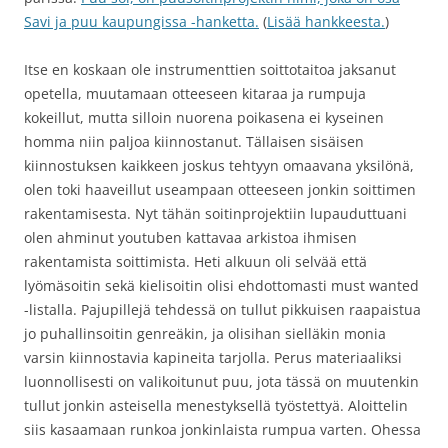
Savi ja puu kaupungissa -hanketta.
(
Lisää hankkeesta.
)
Itse en koskaan ole instrumenttien soittotaitoa jaksanut
opetella, muutamaan otteeseen kitaraa ja rumpuja
kokeillut, mutta silloin nuorena poikasena ei kyseinen
homma niin paljoa kiinnostanut. Tällaisen sisäisen
kiinnostuksen kaikkeen joskus tehtyyn omaavana yksilönä,
olen toki haaveillut useampaan otteeseen jonkin soittimen
rakentamisesta. Nyt tähän soitinprojektiin lupauduttuani
olen ahminut youtuben kattavaa arkistoa ihmisen
rakentamista soittimista. Heti alkuun oli selvää että
lyömäsoitin sekä kielisoitin olisi ehdottomasti must wanted
-listalla. Pajupillejä tehdessä on tullut pikkuisen raapaistua
jo puhallinsoitin genreäkin, ja olisihan sielläkin monia
varsin kiinnostavia kapineita tarjolla. Perus materiaaliksi
luonnollisesti on valikoitunut puu, jota tässä on muutenkin
tullut jonkin asteisella menestyksellä työstettyä. Aloittelin
siis kasaamaan runkoa jonkinlaista rumpua varten. Ohessa