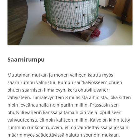
Saarnirumpu
Muutaman mutkan ja monen vaiheen kautta myös
saarnirumpu valmistui. Rumpu sai ”kalvokseen” ohuen
ohuen saarnisen liimalevyn, kera ohutviiluvaneri
vahvisteen. Liimalevyn tein 3 millisistä aihioista, joka sitten
hioin leveänauhalla noin pariin milliin. Prässäsin sen
ohutviiluvanerin kanssa ja tämä hioin vielä lopulliseen
vahvuuteensa, eli noin kahteen milliin. Kalvo on kiinnitetty
rummun runkoon ruuvein, eli on vaihdettavissa ja jossain
määrin myös säädettävissä halutun soundin mukaan.