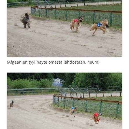
(Afgaanien tyylinäyte omasta lähdöstään, 480m)