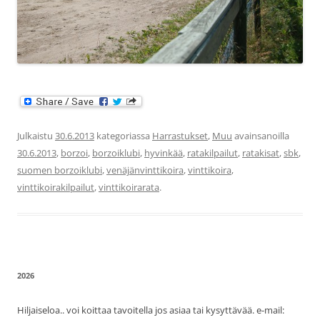
Julkaistu
30.6.2013
kategoriassa
Harrastukset
,
Muu
avainsanoilla
30.6.2013
,
borzoi
,
borzoiklubi
,
hyvinkää
,
ratakilpailut
,
ratakisat
,
sbk
,
suomen borzoiklubi
,
venäjänvinttikoira
,
vinttikoira
,
vinttikoirakilpailut
,
vinttikoirarata
.
2026
Hiljaiseloa.. voi koittaa tavoitella jos asiaa tai kysyttävää. e-mail: