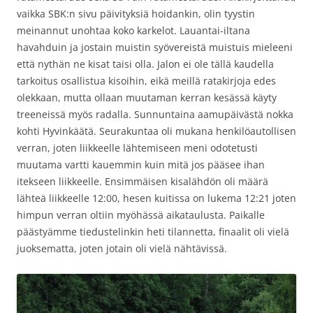
vaikka SBK:n sivu päivityksiä hoidankin, olin tyystin
meinannut unohtaa koko karkelot. Lauantai-iltana
havahduin ja jostain muistin syövereistä muistuis mieleeni
että nythän ne kisat taisi olla. Jalon ei ole tällä kaudella
tarkoitus osallistua kisoihin, eikä meillä ratakirjoja edes
olekkaan, mutta ollaan muutaman kerran kesässä käyty
treeneissä myös radalla. Sunnuntaina aamupäivästä nokka
kohti Hyvinkäätä. Seurakuntaa oli mukana henkilöautollisen
verran, joten liikkeelle lähtemiseen meni odotetusti
muutama vartti kauemmin kuin mitä jos pääsee ihan
itekseen liikkeelle. Ensimmäisen kisalähdön oli määrä
lähteä liikkeelle 12:00, hesen kuitissa on lukema 12:21 joten
himpun verran oltiin myöhässä aikataulusta. Paikalle
päästyämme tiedustelinkin heti tilannetta, finaalit oli vielä
juoksematta, joten jotain oli vielä nähtävissä.