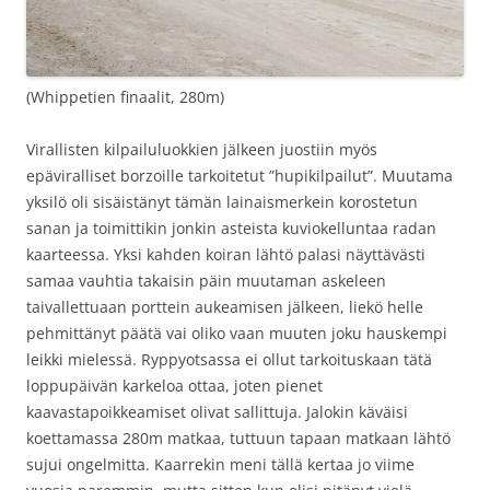
(Whippetien finaalit, 280m)
Virallisten kilpailuluokkien jälkeen juostiin myös
epäviralliset borzoille tarkoitetut ”hupikilpailut”. Muutama
yksilö oli sisäistänyt tämän lainaismerkein korostetun
sanan ja toimittikin jonkin asteista kuviokelluntaa radan
kaarteessa. Yksi kahden koiran lähtö palasi näyttävästi
samaa vauhtia takaisin päin muutaman askeleen
taivallettuaan porttein aukeamisen jälkeen, liekö helle
pehmittänyt päätä vai oliko vaan muuten joku hauskempi
leikki mielessä. Ryppyotsassa ei ollut tarkoituskaan tätä
loppupäivän karkeloa ottaa, joten pienet
kaavastapoikkeamiset olivat sallittuja. Jalokin käväisi
koettamassa 280m matkaa, tuttuun tapaan matkaan lähtö
sujui ongelmitta. Kaarrekin meni tällä kertaa jo viime