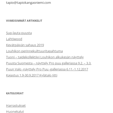
tapio@tapiokangasniemi.com
VIIMEISIMMÄT ARTIKKELIT
Sup-lauta puusta
Lahtiwood
Kevätpäivän sahaus 2019
Louhikon perinnekulttuuritapahtuma
Tuoni – taidekollektiivi Louhikon alkukesän näyttely
Puusta Suomesta – näyttely Pro puu galleriassa 9.2. – 3.3.
Puun Valo -näyttely Pro Puu -galleriassa 6.11.-1.12.2017
Kajastus 1.9-30.9.2017 Kylätalo Iitti
KATEGORIAT
Harrastukset
Huonekalut