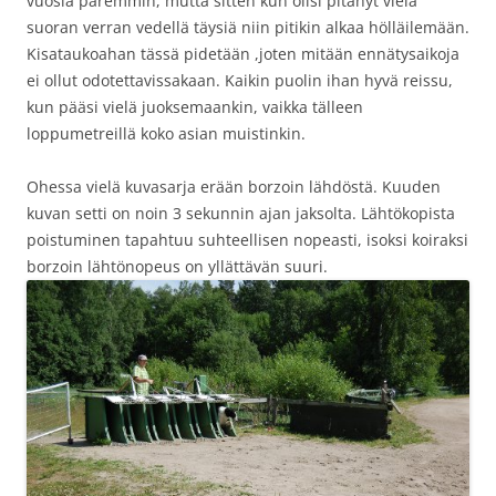
vuosia paremmin, mutta sitten kun olisi pitänyt vielä
suoran verran vedellä täysiä niin pitikin alkaa hölläilemään.
Kisataukoahan tässä pidetään ,joten mitään ennätysaikoja
ei ollut odotettavissakaan. Kaikin puolin ihan hyvä reissu,
kun pääsi vielä juoksemaankin, vaikka tälleen
loppumetreillä koko asian muistinkin.
Ohessa vielä kuvasarja erään borzoin lähdöstä. Kuuden
kuvan setti on noin 3 sekunnin ajan jaksolta. Lähtökopista
poistuminen tapahtuu suhteellisen nopeasti, isoksi koiraksi
borzoin lähtönopeus on yllättävän suuri.