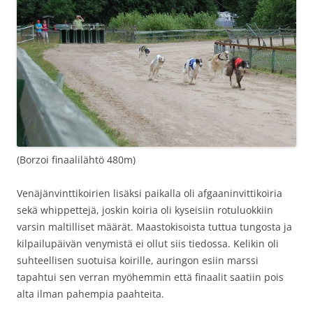
(Borzoi finaalilähtö 480m)
Venäjänvinttikoirien lisäksi paikalla oli afgaaninvittikoiria
sekä whippettejä, joskin koiria oli kyseisiin rotuluokkiin
varsin maltilliset määrät. Maastokisoista tuttua tungosta ja
kilpailupäivän venymistä ei ollut siis tiedossa. Kelikin oli
suhteellisen suotuisa koirille, auringon esiin marssi
tapahtui sen verran myöhemmin että finaalit saatiin pois
alta ilman pahempia paahteita.