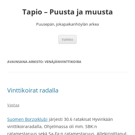
Siirry
sisältöön
Tapio – Puusta ja muusta
Puusepän, jokapaikanhöylän arkea
Valikko
AVAINSANA-ARKISTO:
VENÄJÄNVINTTIKOIRA
Vinttikoirat radalla
Vastaa
Suomen Borzoiklubi
järjesti 30.6 ratakisat Hyvinkään
vinttikoiraradalla, Ohjelmassa oli mm. SBK:n
ratamestaruus sekä Sa-Fa:n ratamestaruus. Allekirjoittanut,