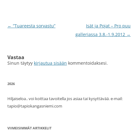
Artikkelien
←
”Tuareesta sorvastu”
Isät ja Pojat – Pro puu
selaus
galleriassa 3.8.-1.9.2012
→
Vastaa
Sinun täytyy
kirjautua sisään
kommentoidaksesi.
2026
Hiljaiseloa.. voi koittaa tavoitella jos asiaa tai kysyttävää. e-mail:
tapio@tapiokangasniemi.com
VIIMEISIMMÄT ARTIKKELIT