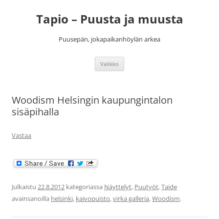
Siirry
sisältöön
Tapio – Puusta ja muusta
Puusepän, jokapaikanhöylän arkea
Valikko
Woodism Helsingin kaupungintalon
sisäpihalla
Vastaa
Julkaistu
22.8.2012
kategoriassa
Näyttelyt
,
Puutyöt
,
Taide
avainsanoilla
helsinki
,
kaivopuisto
,
virka galleria
,
Woodism
.