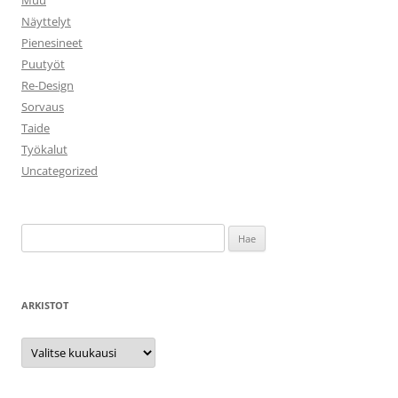
Muu
Näyttelyt
Pienesineet
Puutyöt
Re-Design
Sorvaus
Taide
Työkalut
Uncategorized
Haku:
ARKISTOT
Arkistot