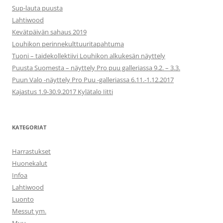
Sup-lauta puusta
Lahtiwood
Kevätpäivän sahaus 2019
Louhikon perinnekulttuuritapahtuma
Tuoni – taidekollektiivi Louhikon alkukesän näyttely
Puusta Suomesta – näyttely Pro puu galleriassa 9.2. – 3.3.
Puun Valo -näyttely Pro Puu -galleriassa 6.11.-1.12.2017
Kajastus 1.9-30.9.2017 Kylätalo Iitti
KATEGORIAT
Harrastukset
Huonekalut
Infoa
Lahtiwood
Luonto
Messut ym.