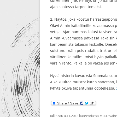
sulkeminen jne. Kehitys on johtanut 
ajan saatossa tarpeettomaksi.
2. Näytös, joka koostui harrastajapohja
Olavi Almin kaitafilmille kuvaamassa p
vetoja. Ajan hammas kalusi talvisen 
Almin kuvaamassa pätkässä Takaisin ka
kampeamista takaisin kiskoille. Diesel
suistunut näin pois radalta, traktori 
värillinen kaitafilmi toisti hyvin paik
varsin rento. Paikalla oli väkeä jos jonk
Hyviä historia kuvauksia Suomalaisuud
Aika kuultaa muistot kuten sanotaan, 
lyhytelokuva tapahtumia odotellessa.
Julkaistu
4.11.2013
kategoriassa
Muu
avains