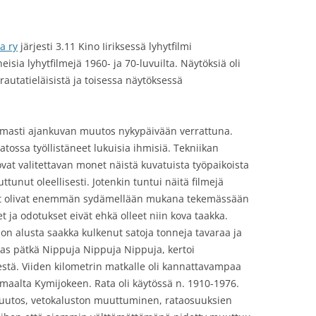
a ry
järjesti 3.11 Kino Iiriksessä lyhytfilmi
sia lyhytfilmejä 1960- ja 70-luvuilta. Näytöksiä oli
rautatieläisistä ja toisessa näytöksessä
tomasti ajankuvan muutos nykypäivään verrattuna.
aatossa työllistäneet lukuisia ihmisiä. Tekniikan
at valitettavan monet näistä kuvatuista työpaikoista
unut oleellisesti. Jotenkin tuntui näitä filmejä
et olivat enemmän sydämellään mukana tekemässään
 ja odotukset eivät ehkä olleet niin kova taakka.
i on alusta saakka kulkenut satoja tonneja tavaraa ja
mas pätkä Nippuja Nippuja Nippuja, kertoi
stä. Viiden kilometrin matkalle oli kannattavampaa
imaalta Kymijokeen. Rata oli käytössä n. 1910-1976.
 muutos, vetokaluston muuttuminen, rataosuuksien