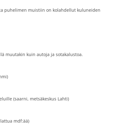
 joita puhelimen muistiin on kolahdellut kuluneiden
llä muutakin kuin autoja ja sotakalustoa.
mmi)
uille (saarni, metsäkeskus Lahti)
alattua mdf:ää)