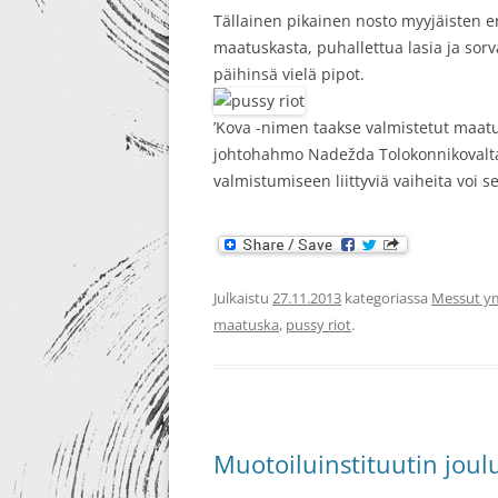
Tällainen pikainen nosto myyjäisten er
RE-DESIGN
maatuskasta, puhallettua lasia ja sorv
päihinsä vielä pipot.
’Kova -nimen taakse valmistetut maat
johtohahmo Nadežda Tolokonnikovalta
valmistumiseen liittyviä vaiheita voi 
Julkaistu
27.11.2013
kategoriassa
Messut y
maatuska
,
pussy riot
.
Muotoiluinstituutin joul