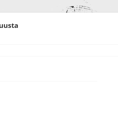
muusta
S
NEET
ALUT