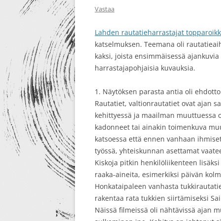
Vastaa
Lahden rautatieharrastajat topparoikk
katselmuksen. Teemana oli rautatieaihei
kaksi, joista ensimmäisessä ajankuvia 
harrastajapohjaisia kuvauksia.
1. Näytöksen parasta antia oli ehdot
Rautatiet, valtionrautatiet ovat ajan s
kehittyessä ja maailman muuttuessa ov
kadonneet tai ainakin toimenkuva muutt
katsoessa että ennen vanhaan ihmis
työssä, yhteiskunnan asettamat vaateet
Kiskoja pitkin henkilöliikenteen lisäks
raaka-aineita, esimerkiksi päivän kol
Honkataipaleen vanhasta tukkirautatie
rakentaa rata tukkien siirtämiseksi Sa
Näissä filmeissä oli nähtävissä ajan