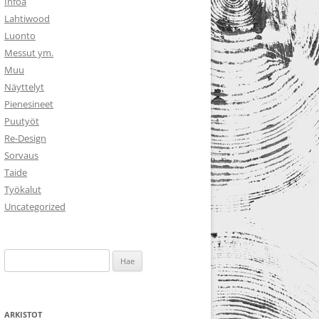
Infoa
Lahtiwood
Luonto
Messut ym.
Muu
Näyttelyt
Pienesineet
Puutyöt
Re-Design
Sorvaus
Taide
Työkalut
Uncategorized
Haku:
ARKISTOT