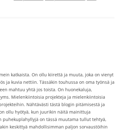
mein katkaista. On ollu kiirettä ja muuta, joka on vienyt
ylös ja kuvia nettiin. Tässäkin touhussa on oma työnsä ja
een mahtuu yhtä jos toista. On huonekaluja,
 yms. Mielenkiintoisia projekteja ja mielenkiintoisia
projekteihin. Nähtävästi tästä blogin pitämisestä ja
n ollu hyötyä, kun juurikin näitä mainittuja
in puhekuplahyllyjä on tässä muutama tullut tehtyä,
ssakin keskittyä mahdollisimman paljon sorvaustöihin