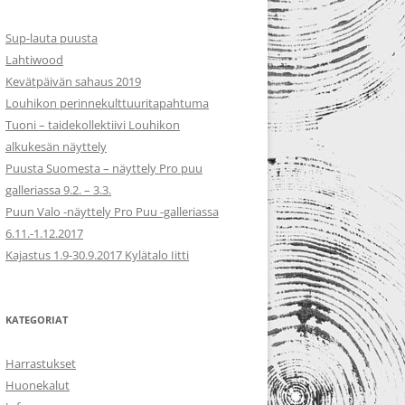
Sup-lauta puusta
Lahtiwood
Kevätpäivän sahaus 2019
Louhikon perinnekulttuuritapahtuma
Tuoni – taidekollektiivi Louhikon
alkukesän näyttely
Puusta Suomesta – näyttely Pro puu
galleriassa 9.2. – 3.3.
Puun Valo -näyttely Pro Puu -galleriassa
6.11.-1.12.2017
Kajastus 1.9-30.9.2017 Kylätalo Iitti
KATEGORIAT
Harrastukset
Huonekalut