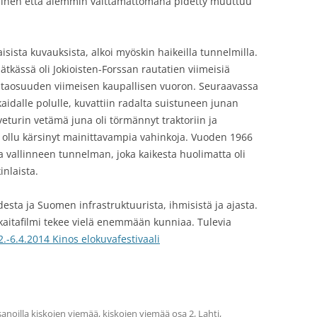
siihen että aiemmin välttämättömänä pidetty muuttuu
isista kuvauksista, alkoi myöskin haikeilla tunnelmilla.
ätkässä oli Jokioisten-Forssan rautatien viimeisiä
rataosuuden viimeisen kaupallisen vuoron. Seuraavassa
idalle polulle, kuvattiin radalta suistuneen junan
veturin vetämä juna oli törmännyt traktoriin ja
ei ollu kärsinyt mainittavampia vahinkoja. Vuoden 1966
alla vallinneen tunnelman, joka kaikesta huolimatta oli
inlaista.
esta ja Suomen infrastruktuurista, ihmisistä ja ajasta.
kaitafilmi tekee vielä enemmään kunniaa. Tulevia
2.-6.4.2014 Kinos elokuvafestivaali
anoilla
kiskojen viemää
,
kiskojen viemää osa 2
,
Lahti
,