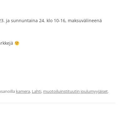
23. ja sunnuntaina 24. klo 10-16, maksuvälineenä
ärkkejä
sanoilla
kamera
,
Lahti
,
muotoiluinstituutin joulumyyjäiset
.