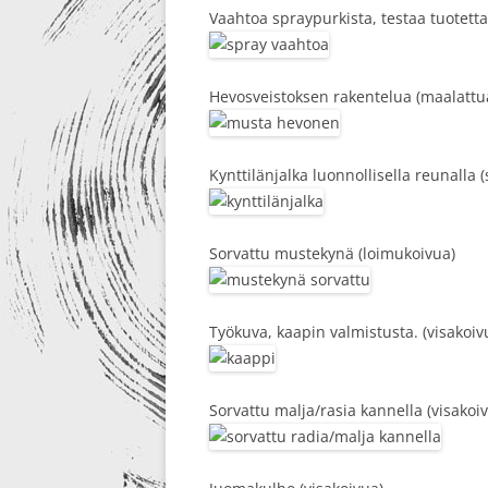
Vaahtoa spraypurkista, testaa tuotett
Hevosveistoksen rakentelua (maalattu
Kynttilänjalka luonnollisella reunalla
Sorvattu mustekynä (loimukoivua)
Työkuva, kaapin valmistusta. (visakoi
Sorvattu malja/rasia kannella (visakoi