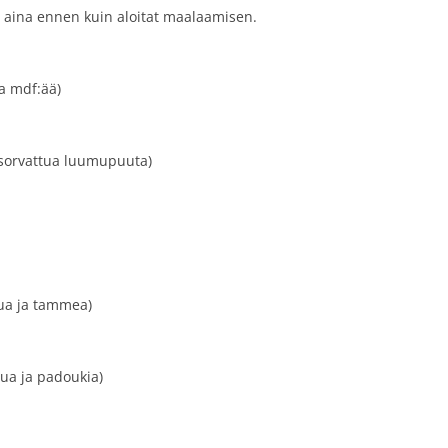
a aina ennen kuin aloitat maalaamisen.
a mdf:ää)
 (sorvattua luumupuuta)
vua ja tammea)
vua ja padoukia)