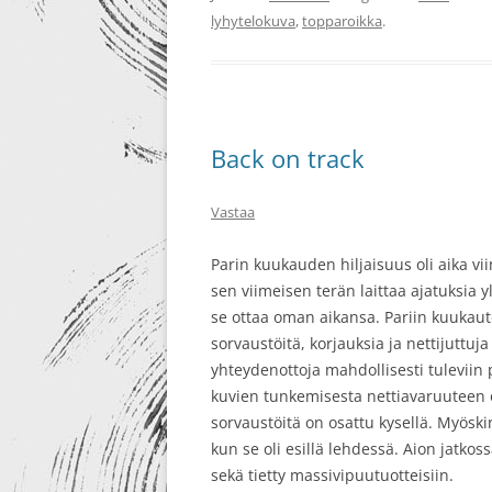
lyhytelokuva
,
topparoikka
.
Back on track
Vastaa
Parin kuukauden hiljaisuus oli aika vii
sen viimeisen terän laittaa ajatuksia 
se ottaa oman aikansa. Pariin kuukaut
sorvaustöitä, korjauksia ja nettijuttuja
yhteydenottoja mahdollisesti tuleviin 
kuvien tunkemisesta nettiavaruuteen o
sorvaustöitä on osattu kysellä. Myösk
kun se oli esillä lehdessä. Aion jatko
sekä tietty massivipuutuotteisiin.