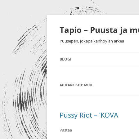
Siirry
sisältöön
Tapio – Puusta ja 
Puusepän, jokapaikanhöylän arkea
BLOGI
MUU
AIHEARKISTO:
PUUTYÖT
MUU
SORVAU
TAIDE
PIENESI
NÄYTTELYT
HUONEK
Pussy Riot – ’KOVA
HARRASTUKSET
Vastaa
MESSUT YM.