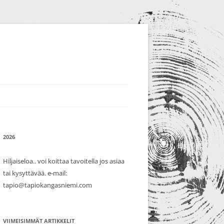
2026
Hiljaiseloa.. voi koittaa tavoitella jos asiaa
tai kysyttävää. e-mail:
tapio@tapiokangasniemi.com
VIIMEISIMMÄT ARTIKKELIT