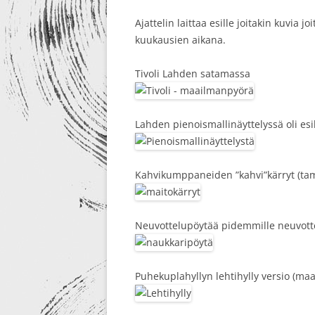
Ajattelin laittaa esille joitakin kuvia
kuukausien aikana.
Tivoli Lahden satamassa
Lahden pienoismallinäyttelyssä oli esi
Kahvikumppaneiden ”kahvi”kärryt (ta
Neuvottelupöytää pidemmille neuvottel
Puhekuplahyllyn lehtihylly versio (ma