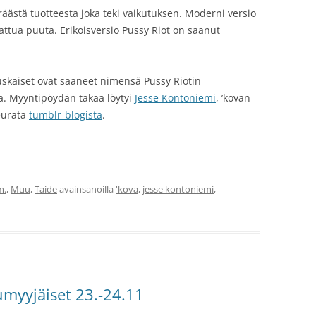
äästä tuotteesta joka teki vaikutuksen. Moderni versio
attua puuta. Erikoisversio Pussy Riot on saanut
uskaiset ovat saaneet nimensä Pussy Riotin
. Myyntipöydän takaa löytyi
Jesse Kontoniemi
, ’kovan
seurata
tumblr-blogista
.
m.
,
Muu
,
Taide
avainsanoilla
'kova
,
jesse kontoniemi
,
umyyjäiset 23.-24.11