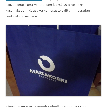
luovuttanut, kera vastauksen kierrätys aiheiseen
kysymykseen. Kuusakosken osasto valittiin messujen
parhaaksi osastoksi.
Kierrätys on vuosi vuodelta oleellisempaa, ja uudet