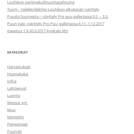
Louhikon perinnekulttuuritapahtuma
Tuoni – taidekollektiivi Louhikon alkukesän näyttely
Puusta Suomesta – näyttely Pro puu galleriassa 9.2. – 3.3.
Puun Valo -näyttely Pro Puu -galleriassa 6.11.-1.12.2017
Kajastus 1.9-30.9.2017 Kylätalo Iitti
KATEGORIAT
Harrastukset
Huonekalut
Infoa
Lahtiwood
Luonto
Messut ym.
Muu
Näyttelyt
Pienesineet
Puutyöt