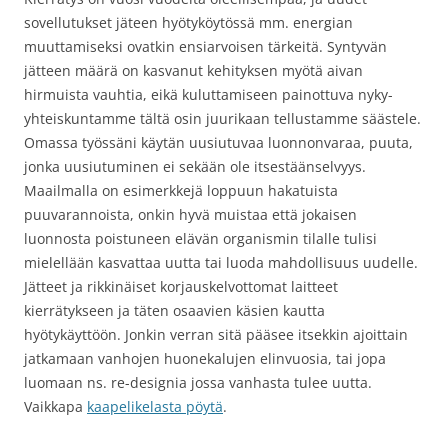
sovellutukset jäteen hyötyköytössä mm. energian
muuttamiseksi ovatkin ensiarvoisen tärkeitä. Syntyvän
jätteen määrä on kasvanut kehityksen myötä aivan
hirmuista vauhtia, eikä kuluttamiseen painottuva nyky-
yhteiskuntamme tältä osin juurikaan tellustamme säästele.
Omassa työssäni käytän uusiutuvaa luonnonvaraa, puuta,
jonka uusiutuminen ei sekään ole itsestäänselvyys.
Maailmalla on esimerkkejä loppuun hakatuista
puuvarannoista, onkin hyvä muistaa että jokaisen
luonnosta poistuneen elävän organismin tilalle tulisi
mielellään kasvattaa uutta tai luoda mahdollisuus uudelle.
Jätteet ja rikkinäiset korjauskelvottomat laitteet
kierrätykseen ja täten osaavien käsien kautta
hyötykäyttöön. Jonkin verran sitä pääsee itsekkin ajoittain
jatkamaan vanhojen huonekalujen elinvuosia, tai jopa
luomaan ns. re-designia jossa vanhasta tulee uutta.
Vaikkapa
kaapelikelasta pöytä
.