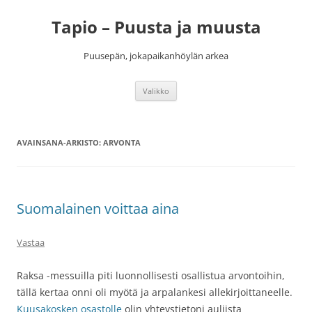
Siirry
sisältöön
Tapio – Puusta ja muusta
Puusepän, jokapaikanhöylän arkea
Valikko
AVAINSANA-ARKISTO:
ARVONTA
Suomalainen voittaa aina
Vastaa
Raksa -messuilla piti luonnollisesti osallistua arvontoihin,
tällä kertaa onni oli myötä ja arpalankesi allekirjoittaneelle.
Kuusakosken osastolle
olin yhteystietoni auliista