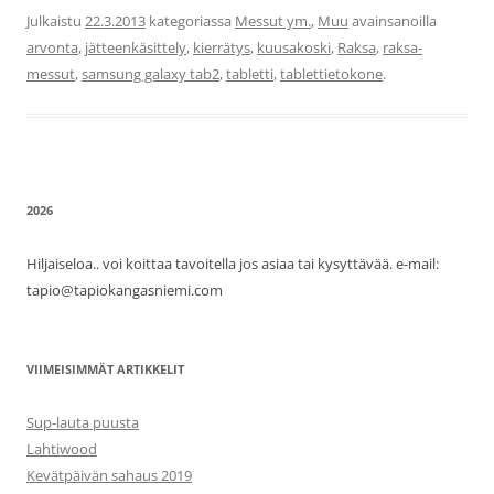
Julkaistu
22.3.2013
kategoriassa
Messut ym.
,
Muu
avainsanoilla
arvonta
,
jätteenkäsittely
,
kierrätys
,
kuusakoski
,
Raksa
,
raksa-
messut
,
samsung galaxy tab2
,
tabletti
,
tablettietokone
.
2026
Hiljaiseloa.. voi koittaa tavoitella jos asiaa tai kysyttävää. e-mail:
tapio@tapiokangasniemi.com
VIIMEISIMMÄT ARTIKKELIT
Sup-lauta puusta
Lahtiwood
Kevätpäivän sahaus 2019