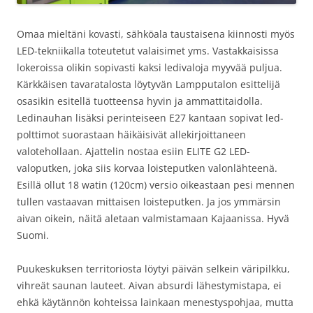
Omaa mieltäni kovasti, sähköala taustaisena kiinnosti myös
LED-tekniikalla toteutetut valaisimet yms. Vastakkaisissa
lokeroissa olikin sopivasti kaksi ledivaloja myyvää puljua.
Kärkkäisen tavaratalosta löytyvän Lampputalon esittelijä
osasikin esitellä tuotteensa hyvin ja ammattitaidolla.
Ledinauhan lisäksi perinteiseen E27 kantaan sopivat led-
polttimot suorastaan häikäisivät allekirjoittaneen
valotehollaan. Ajattelin nostaa esiin ELITE G2 LED-
valoputken, joka siis korvaa loisteputken valonlähteenä.
Esillä ollut 18 watin (120cm) versio oikeastaan pesi mennen
tullen vastaavan mittaisen loisteputken. Ja jos ymmärsin
aivan oikein, näitä aletaan valmistamaan Kajaanissa. Hyvä
Suomi.
Puukeskuksen territoriosta löytyi päivän selkein väripilkku,
vihreät saunan lauteet. Aivan absurdi lähestymistapa, ei
ehkä käytännön kohteissa lainkaan menestyspohjaa, mutta