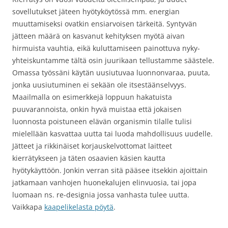
sovellutukset jäteen hyötyköytössä mm. energian
muuttamiseksi ovatkin ensiarvoisen tärkeitä. Syntyvän
jätteen määrä on kasvanut kehityksen myötä aivan
hirmuista vauhtia, eikä kuluttamiseen painottuva nyky-
yhteiskuntamme tältä osin juurikaan tellustamme säästele.
Omassa työssäni käytän uusiutuvaa luonnonvaraa, puuta,
jonka uusiutuminen ei sekään ole itsestäänselvyys.
Maailmalla on esimerkkejä loppuun hakatuista
puuvarannoista, onkin hyvä muistaa että jokaisen
luonnosta poistuneen elävän organismin tilalle tulisi
mielellään kasvattaa uutta tai luoda mahdollisuus uudelle.
Jätteet ja rikkinäiset korjauskelvottomat laitteet
kierrätykseen ja täten osaavien käsien kautta
hyötykäyttöön. Jonkin verran sitä pääsee itsekkin ajoittain
jatkamaan vanhojen huonekalujen elinvuosia, tai jopa
luomaan ns. re-designia jossa vanhasta tulee uutta.
Vaikkapa
kaapelikelasta pöytä
.