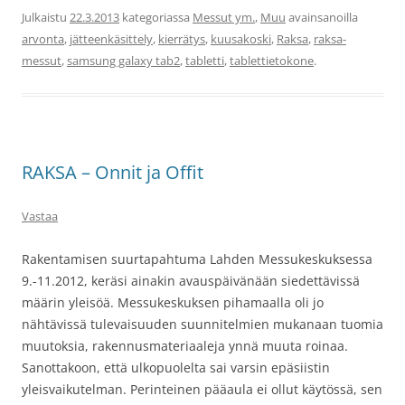
Julkaistu
22.3.2013
kategoriassa
Messut ym.
,
Muu
avainsanoilla
arvonta
,
jätteenkäsittely
,
kierrätys
,
kuusakoski
,
Raksa
,
raksa-
messut
,
samsung galaxy tab2
,
tabletti
,
tablettietokone
.
RAKSA – Onnit ja Offit
Vastaa
Rakentamisen suurtapahtuma Lahden Messukeskuksessa
9.-11.2012, keräsi ainakin avauspäivänään siedettävissä
määrin yleisöä. Messukeskuksen pihamaalla oli jo
nähtävissä tulevaisuuden suunnitelmien mukanaan tuomia
muutoksia, rakennusmateriaaleja ynnä muuta roinaa.
Sanottakoon, että ulkopuolelta sai varsin epäsiistin
yleisvaikutelman. Perinteinen pääaula ei ollut käytössä, sen