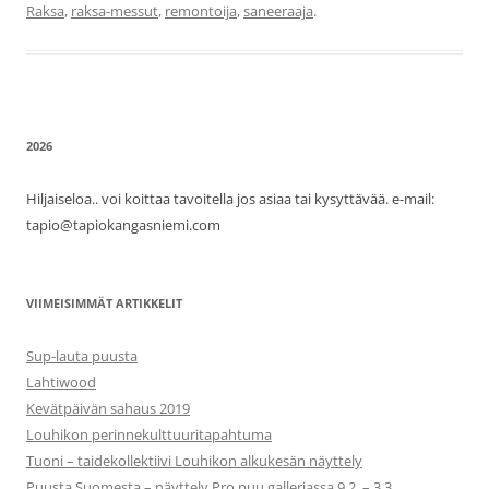
Raksa
,
raksa-messut
,
remontoija
,
saneeraaja
.
2026
Hiljaiseloa.. voi koittaa tavoitella jos asiaa tai kysyttävää. e-mail:
tapio@tapiokangasniemi.com
VIIMEISIMMÄT ARTIKKELIT
Sup-lauta puusta
Lahtiwood
Kevätpäivän sahaus 2019
Louhikon perinnekulttuuritapahtuma
Tuoni – taidekollektiivi Louhikon alkukesän näyttely
Puusta Suomesta – näyttely Pro puu galleriassa 9.2. – 3.3.