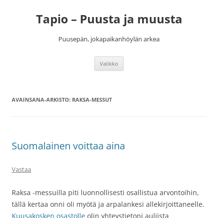
Siirry
sisältöön
Tapio – Puusta ja muusta
Puusepän, jokapaikanhöylän arkea
Valikko
AVAINSANA-ARKISTO:
RAKSA-MESSUT
Suomalainen voittaa aina
Vastaa
Raksa -messuilla piti luonnollisesti osallistua arvontoihin,
tällä kertaa onni oli myötä ja arpalankesi allekirjoittaneelle.
Kuusakosken osastolle
olin yhteystietoni auliista