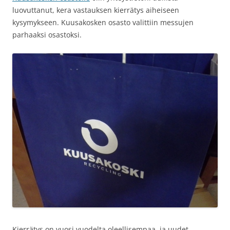
luovuttanut, kera vastauksen kierrätys aiheiseen
kysymykseen. Kuusakosken osasto valittiin messujen
parhaaksi osastoksi.
Kierrätys on vuosi vuodelta oleellisempaa, ja uudet