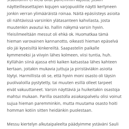
näytteilleasettajien kojujen varjopuolille näytti kertyneen
jonkin verran ylimääräistä roinaa. Näitä epäsiisteys asioita
oli nähtävissä varsinkin ylätasanteen kahvilasta, josta
muutenkin avautui ko. hallin näkymä varsin hyvin.
Yleisilmeeltään messut oli ehkä ok. Huomatkaa tämä
hieman varovainen kannanotto, oikeasti hieman epäselvä
olo jäi kyseisiltä kinkereiltä. Saapastelin paikalle
kymmeneksi ja viivyin lähes kolmeen, viisi tuntia, huh.
Kyllähän siinä ajassa ehti kaiken katsastaa lähes kahteen
kertaan, joitakin mukavia juttuja ja piristäviäkin asioita
löytyi. Harmillista oli se, että hyvin moni osasto oli täysin
puolivaloilla pystytetty, tai muuten esillä olleet tarpeet
eivät vakuuttaneet. Varsin näyttäviä ja huikeitakin osastoja
mahtui mukaan. Parilla osastolla asiakaspalvelu olisi voinut
sujua hieman paremminkin, mutta muutama osasto hoiti
homman kotiin sitten heidänkin puolestaan.
Messu kiertelyn alkutaipaleelta päädyimme ystäväni Sauli