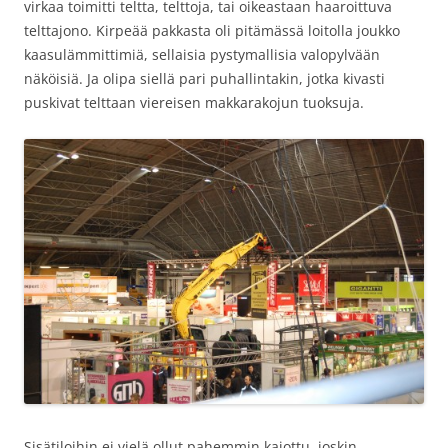
virkaa toimitti teltta, telttoja, tai oikeastaan haaroittuva
telttajono. Kirpeää pakkasta oli pitämässä loitolla joukko
kaasulämmittimiä, sellaisia pystymallisia valopylvään
näköisiä. Ja olipa siellä pari puhallintakin, jotka kivasti
puskivat telttaan viereisen makkarakojun tuoksuja.
Sisätiloihin ei vielä ollut pahemmin kajottu, joskin