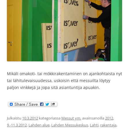
Mikäli omakoti- tai mökkirakentaminen on ajankohtaista nyt
tai lähitulevaisuudessa, uskoisin että messuilta löytyy
paljon vinkkejä ja jopa sitä asiantuntija apuakin.
Julkaistu
10.3.2012
kategoriassa
Messut ym.
avainsanoilla
2012
,
9.-11.3.2012
,
Lahden alue
,
Lahden Messukeskus
,
Lahti
,
rakentaja
,