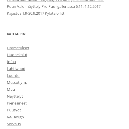
Puun Valo -näyttely Pro Puu -galleriassa 6.11.-1.12.2017
Kajastus 1.9-30.9.2017 Kylätalo Iitti
KATEGORIAT
Harrastukset
Huonekalut
Infoa
Lahtiwood
Luonto
Messut ym.
Muu
Näyttelyt
Pienesineet
Puutyöt
Re-Design
Sorvaus