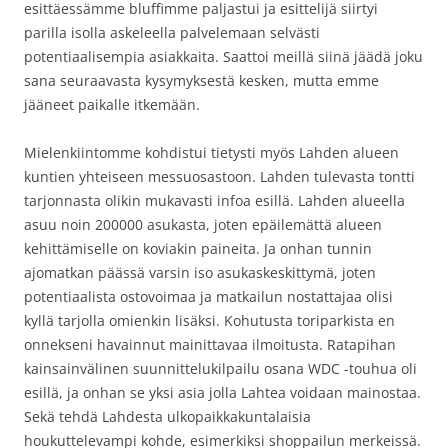
esittäessämme bluffimme paljastui ja esittelijä siirtyi
parilla isolla askeleella palvelemaan selvästi
potentiaalisempia asiakkaita. Saattoi meillä siinä jäädä joku
sana seuraavasta kysymyksestä kesken, mutta emme
jääneet paikalle itkemään.
Mielenkiintomme kohdistui tietysti myös Lahden alueen
kuntien yhteiseen messuosastoon. Lahden tulevasta tontti
tarjonnasta olikin mukavasti infoa esillä. Lahden alueella
asuu noin 200000 asukasta, joten epäilemättä alueen
kehittämiselle on koviakin paineita. Ja onhan tunnin
ajomatkan päässä varsin iso asukaskeskittymä, joten
potentiaalista ostovoimaa ja matkailun nostattajaa olisi
kyllä tarjolla omienkin lisäksi. Kohutusta toriparkista en
onnekseni havainnut mainittavaa ilmoitusta. Ratapihan
kainsainvälinen suunnittelukilpailu osana WDC -touhua oli
esillä, ja onhan se yksi asia jolla Lahtea voidaan mainostaa.
Sekä tehdä Lahdesta ulkopaikkakuntalaisia
houkuttelevampi kohde, esimerkiksi shoppailun merkeissä.