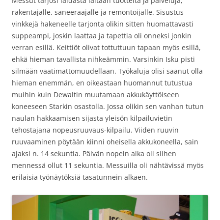
Messut tarjosi laidasta laitaan tuotteita ja palveluja,
rakentajalle, saneeraajalle ja remontoijalle. Sisustus
vinkkejä hakeneelle tarjonta olikin sitten huomattavasti
suppeampi, joskin laattaa ja tapettia oli onneksi jonkin
verran esillä. Keittiöt olivat tottuttuun tapaan myös esillä,
ehkä hieman tavallista nihkeämmin. Varsinkin Isku pisti
silmään vaatimattomuudellaan. Työkaluja olisi saanut olla
hieman enemmän, en oikeastaan huomannut tutustua
muihin kuin Dewaltin muutamaan akkukäyttöiseen
koneeseen Starkin osastolla. Jossa olikin sen vanhan tutun
naulan hakkaamisen sijasta yleisön kilpailuvietin
tehostajana nopeusruuvaus-kilpailu. Viiden ruuvin
ruuvaaminen pöytään kiinni oheisella akkukoneella, sain
ajaksi n. 14 sekuntia. Päivän nopein aika oli siihen
mennessä ollut 11 sekuntia. Messuilla oli nähtävissä myös
erilaisia työnäytöksiä tasatunnein alkaen.