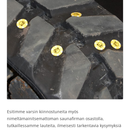
Esitimme varsin kiinnostuneita myös
nimeltämainitsemattoman saunafirman osastolla,
tutkaillessamme lauteita, ilmeisesti tarkentavia kysymyksiä