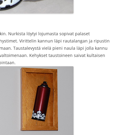
tkin. Nurkista löytyi lojumasta sopivat palaset
hystimet. Virittelin kannun läpi rautalangan ja ripustin
aan. Taustalevystä vielä pieni naula läpi jolla kannu
valtoimenaan. Kehykset taustoineen saivat kultaisen
 pintaan.