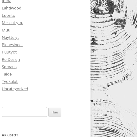
Infoa
Lahtiwood
Luonto
Messut ym.
Muu
Näyttelyt
Pienesineet
Puutyöt
Re-Design
Sorvaus
Taide
Työkalut
Uncategorized
Haku:
ARKISTOT