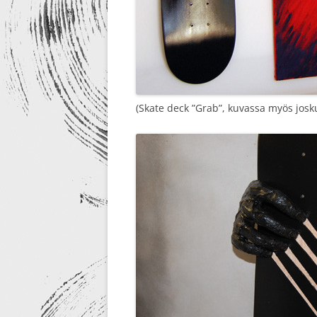
(Skate deck ”Grab”, kuvassa myös josk