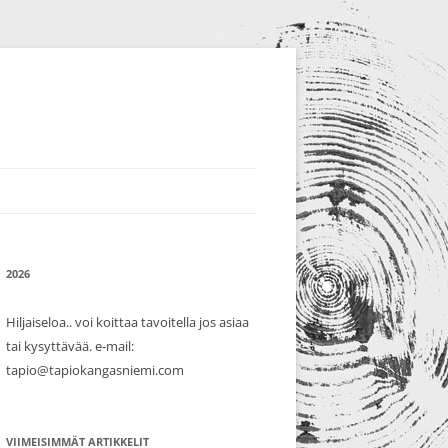
2026
Hiljaiseloa.. voi koittaa tavoitella jos asiaa
tai kysyttävää. e-mail:
tapio@tapiokangasniemi.com
VIIMEISIMMÄT ARTIKKELIT