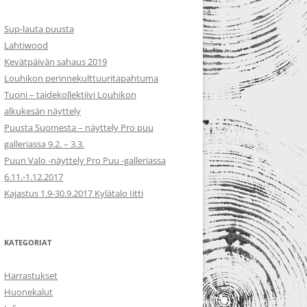
Sup-lauta puusta
Lahtiwood
Kevätpäivän sahaus 2019
Louhikon perinnekulttuuritapahtuma
Tuoni – taidekollektiivi Louhikon
alkukesän näyttely
Puusta Suomesta – näyttely Pro puu
galleriassa 9.2. – 3.3.
Puun Valo -näyttely Pro Puu -galleriassa
6.11.-1.12.2017
Kajastus 1.9-30.9.2017 Kylätalo Iitti
KATEGORIAT
Harrastukset
Huonekalut