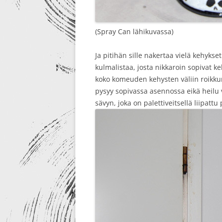
(Spray Can lähikuvassa)
Ja pitihän sille nakertaa vielä kehykse
kulmalistaa, josta nikkaroin sopivat ke
koko komeuden kehysten väliin roikkum
pysyy sopivassa asennossa eikä heilu 
sävyn, joka on palettiveitsellä liipattu