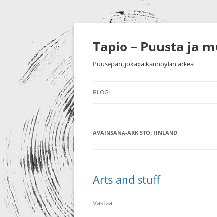
Siirry
sisältöön
Tapio – Puusta ja 
Puusepän, jokapaikanhöylän arkea
BLOGI
MUU
AVAINSANA-ARKISTO:
PUUTYÖT
FINLAND
SORVAU
TAIDE
PIENESI
NÄYTTELYT
HUONEK
Arts and stuff
HARRASTUKSET
Vastaa
MESSUT YM.