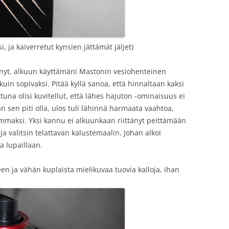
 ja kaiverretut kynsien jättämät jäljet)
ynyt, alkuun käyttämäni Mastonin vesiohenteinen
uin sopivaksi. Pitää kyllä sanoa, että hinnaltaan kaksi
tuna olisi kuvitellut, että lähes hajuton -ominaisuus ei
n sen piti olla, ulos tuli lähinnä harmaata vaahtoa,
mmaksi. Yksi kannu ei alkuunkaan riittänyt peittämään
a valitsin telattavan kalustemaalin. Johan alkoi
a lupaillaan.
een ja vähän kuplaista mielikuvaa tuovia kalloja, ihan