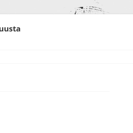
muusta
S
NEET
ALUT