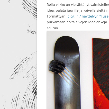
Reilu viikko on vierähtänyt valmistell
RE-DESIGN
idea, palata juurille ja kaivella sieltä
Törmättyäni
blogiin / näyttelyyn ”I us
purkamaan noita aivojen idealohkoja. J
seuraa..