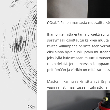
(”Grab”, Fimon massasta muovailtu käsi,
Ihan ongelmitta ei tämä projekti synt
spraymaali osoittautui kaikkea muuta k
kertaa kalliimpana perinteiseen verrat
olisi ainoa hyvä puoli. Jotain mustaaha
joka kyllä kuivuessaan muuttui muste
tuota dekkiä, joten marssin kauppaan j
peittämään ja värikin on mitä kanness
Mastonin kannu saikin sitten väriä yll
vaan raffisti maalitussein tuhrattuna.