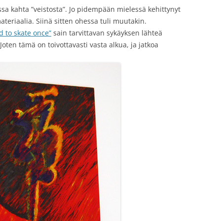
essa kahta ”veistosta”. Jo pidempään mielessä kehittynyt
 materiaalia. Siinä sitten ohessa tuli muutakin.
ed to skate once”
sain tarvittavan sykäyksen lähteä
oten tämä on toivottavasti vasta alkua, ja jatkoa