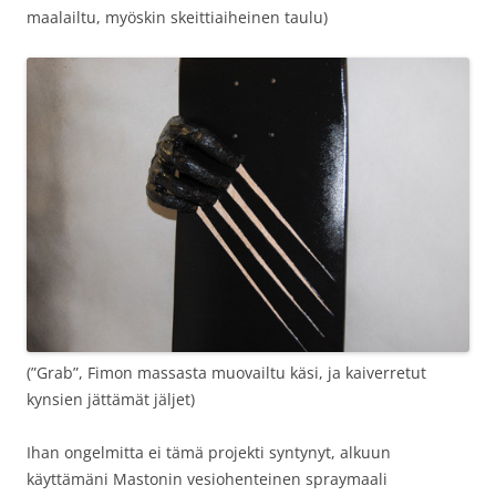
maalailtu, myöskin skeittiaiheinen taulu)
(”Grab”, Fimon massasta muovailtu käsi, ja kaiverretut
kynsien jättämät jäljet)
Ihan ongelmitta ei tämä projekti syntynyt, alkuun
käyttämäni Mastonin vesiohenteinen spraymaali