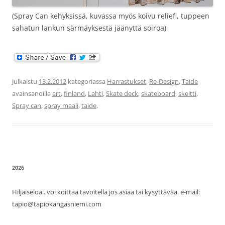
(Spray Can kehyksissä, kuvassa myös koivu reliefi, tuppeen
sahatun lankun särmäyksestä jäänyttä soiroa)
Julkaistu
13.2.2012
kategoriassa
Harrastukset
,
Re-Design
,
Taide
avainsanoilla
art
,
finland
,
Lahti
,
Skate deck
,
skateboard
,
skeitti
,
Spray can
,
spray maali
,
taide
.
2026
Hiljaiseloa.. voi koittaa tavoitella jos asiaa tai kysyttävää. e-mail:
tapio@tapiokangasniemi.com