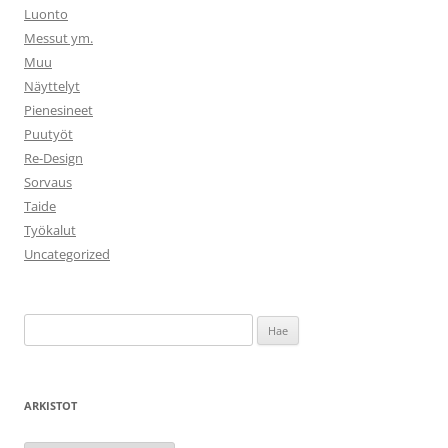
Luonto
Messut ym.
Muu
Näyttelyt
Pienesineet
Puutyöt
Re-Design
Sorvaus
Taide
Työkalut
Uncategorized
Haku:
ARKISTOT
Arkistot