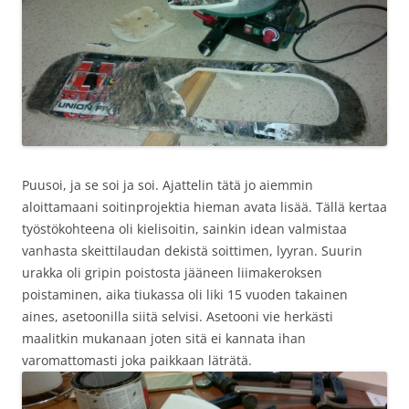
Puusoi, ja se soi ja soi. Ajattelin tätä jo aiemmin
aloittamaani soitinprojektia hieman avata lisää. Tällä kertaa
työstökohteena oli kielisoitin, sainkin idean valmistaa
vanhasta skeittilaudan dekistä soittimen, lyyran. Suurin
urakka oli gripin poistosta jääneen liimakeroksen
poistaminen, aika tiukassa oli liki 15 vuoden takainen
aines, asetoonilla siitä selvisi. Asetooni vie herkästi
maalitkin mukanaan joten sitä ei kannata ihan
varomattomasti joka paikkaan läträtä.