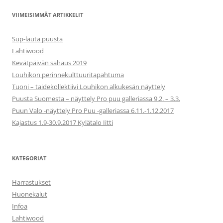
VIIMEISIMMÄT ARTIKKELIT
Sup-lauta puusta
Lahtiwood
Kevätpäivän sahaus 2019
Louhikon perinnekulttuuritapahtuma
Tuoni – taidekollektiivi Louhikon alkukesän näyttely
Puusta Suomesta – näyttely Pro puu galleriassa 9.2. – 3.3.
Puun Valo -näyttely Pro Puu -galleriassa 6.11.-1.12.2017
Kajastus 1.9-30.9.2017 Kylätalo Iitti
KATEGORIAT
Harrastukset
Huonekalut
Infoa
Lahtiwood