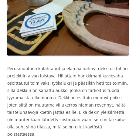
Perusmuotona kulahtanut ja elämää nähnyt dekki oli tähän
projektiin aivan loistava. Hiljattain hankkimani kuviosaha
osoittautui toimivaksi työkaluksi ja pääsikin heti tositoimiin,
sillä dekkiin on sahattu aukko, jonka on tarkoitus tuoda
lyyramaista ulkomuotoa. Dekki on osittain mennyt poikki,
joten siitä on muutama viilukerros hieman revennyt, näitä
taisteluhaavoja koetin jättää esille. Eikä dekin yleisilmettä
ole muutenkaan lähdetty siistimään vaan, sen on tarkoitus
olla suht siinä tilassa, mitä se on ollut käytöstä
poistettaessa.