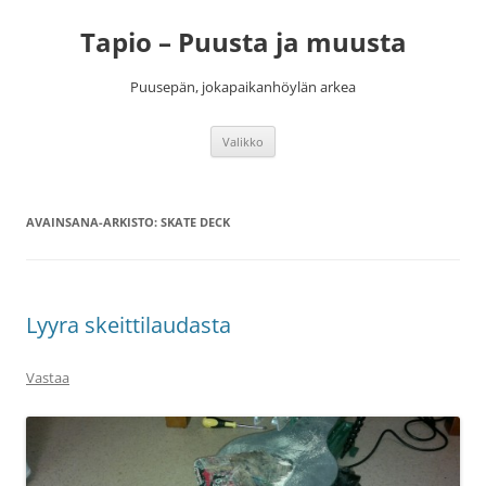
Siirry
sisältöön
Tapio – Puusta ja muusta
Puusepän, jokapaikanhöylän arkea
Valikko
AVAINSANA-ARKISTO:
SKATE DECK
Lyyra skeittilaudasta
Vastaa