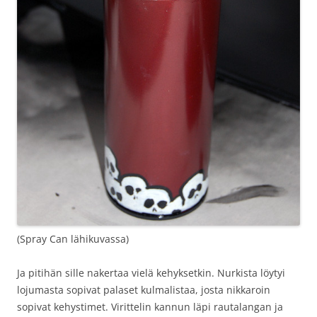
(Spray Can lähikuvassa)
Ja pitihän sille nakertaa vielä kehyksetkin. Nurkista löytyi
lojumasta sopivat palaset kulmalistaa, josta nikkaroin
sopivat kehystimet. Virittelin kannun läpi rautalangan ja