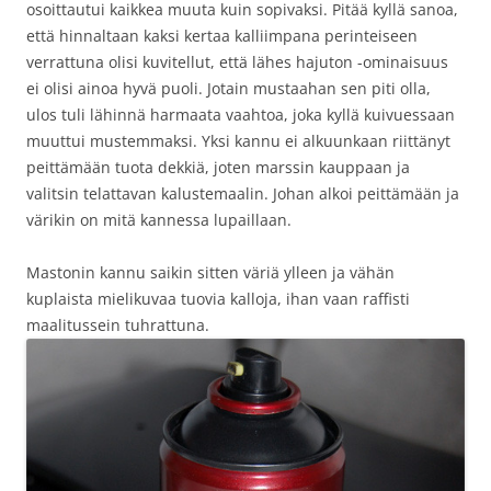
osoittautui kaikkea muuta kuin sopivaksi. Pitää kyllä sanoa,
että hinnaltaan kaksi kertaa kalliimpana perinteiseen
verrattuna olisi kuvitellut, että lähes hajuton -ominaisuus
ei olisi ainoa hyvä puoli. Jotain mustaahan sen piti olla,
ulos tuli lähinnä harmaata vaahtoa, joka kyllä kuivuessaan
muuttui mustemmaksi. Yksi kannu ei alkuunkaan riittänyt
peittämään tuota dekkiä, joten marssin kauppaan ja
valitsin telattavan kalustemaalin. Johan alkoi peittämään ja
värikin on mitä kannessa lupaillaan.
Mastonin kannu saikin sitten väriä ylleen ja vähän
kuplaista mielikuvaa tuovia kalloja, ihan vaan raffisti
maalitussein tuhrattuna.