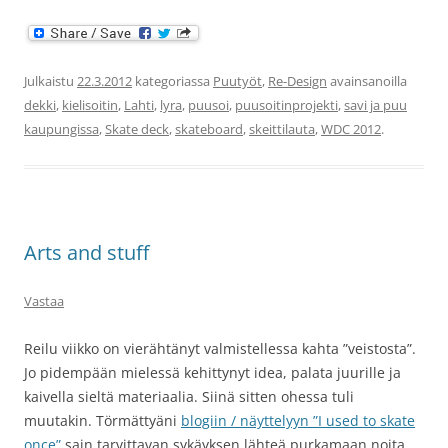
Julkaistu
22.3.2012
kategoriassa
Puutyöt
,
Re-Design
avainsanoilla
dekki
,
kielisoitin
,
Lahti
,
lyra
,
puusoi
,
puusoitinprojekti
,
savi ja puu
kaupungissa
,
Skate deck
,
skateboard
,
skeittilauta
,
WDC 2012
.
Arts and stuff
Vastaa
Reilu viikko on vierähtänyt valmistellessa kahta ”veistosta”.
Jo pidempään mielessä kehittynyt idea, palata juurille ja
kaivella sieltä materiaalia. Siinä sitten ohessa tuli
muutakin. Törmättyäni
blogiin / näyttelyyn ”I used to skate
once”
sain tarvittavan sykäyksen lähteä purkamaan noita