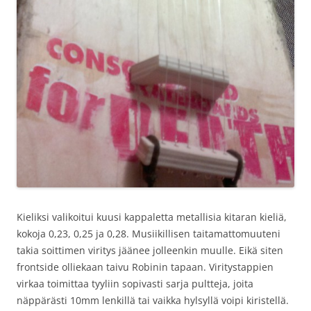
Kieliksi valikoitui kuusi kappaletta metallisia kitaran kieliä,
kokoja 0,23, 0,25 ja 0,28. Musiikillisen taitamattomuuteni
takia soittimen viritys jäänee jolleenkin muulle. Eikä siten
frontside olliekaan taivu Robinin tapaan. Viritystappien
virkaa toimittaa tyyliin sopivasti sarja pultteja, joita
näppärästi 10mm lenkillä tai vaikka hylsyllä voipi kiristellä.