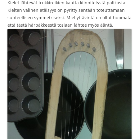
Kielet lähtevät trukkireikien kautta kiinnitetystä palikasta.
Kielten välinen etäisyys on pyritty sentään toteuttamaan
suhteellisen symmetriseksi. Miellyttävintä on ollut huomata
että tästä härpäkkeestä tosiaan lähtee myös ääntä.