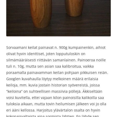
Sorvaamani keilat painavat n. 900g kumpainenkin, aihiot
olivat hyvin identtiset, joten lopputuloskin on
silmämääräisesti riittävän samanlainen. Painoeroa noille
tuli n. 10g, mutta sen asian saa kalibroitua, vaikka
poraamalla painavamman keilan pohjaan pikkuisen reiän.
Googlen kuvahaulla löytyy melkoinen määrä erilaisia
keiloja, mm. kuvia jostain historian syövereistä, joissa
”keiloina” on suhteellisen massiivia pöllejä. Äkkiseltään
voisi kuvitella, ettei vajaan kilon painoisilla kalikoilla saa
tuloksia aikaan, mutta tovin heilumisen jälkeen voi jo olla
eri ääni kellossa. Harjoitus ylävärtalon osalta on hyvin
kokonaisvaltaista aina sormista lähtien. En lähde sen