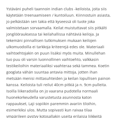
Ystäväni puheli taannoin indian clubs -keiloista, joita siis
käytetään treenaamiseen / kuntoiluun. Kiinnostuin asiasta,
jo pelkästään sen takia että kyseessä oli tuote joka
valmistetaan sorvaamalla. Keilat muistuttavat siis pitkälti
jonglöörauksessa tai keilahallissa nähtäviä keiloja. Ja
tekemäni pinnallisen tutkimuksen mukaan keilojen
ulkomuodoilla ei tarkkoja kriteerejä edes ole. Materiaali
vaihtoehtojakin on puun lisäksi myös muita. Minullehan
tuo puu oli varsin luonnollinen vaihtoehto, valkkasin
testikeiloihin materiaaliksi vaahteraa sekä tammea. Koetin
googlata vähän suuntaa antavia mittoja, jotten ihan
metsään menisi mittasuhteiden ja keilan lopullisen painon
kanssa. Keiloista tuli reilut 40cm pitkiä ja n. 9cm pulleita.
Isoilla liikeradoilla on jo vaarana pudotella normaali
huonekorkeudella varustetusta asunnosta katon
rappaukset, Laji sopiikin paremmin avariin tiloihin,
esimerkiksi ulos. Mutta sopivasti kun raivaa tilaa
ympärileen pystyy kotosallakin useita erilaisia liikkeitä