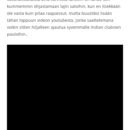
kummemmin ohjastamaan lajin saloihin, kun en itsekkään
ole vasta kuin pitaa raapaissut, mutta buustiksi lisään
tähän loppuun videon youtubesta, jonka saattelemana
voikin sitten hiljalleen ajautua syvemmälle Indian clubsien
pauloihin..