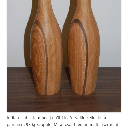
Indian clubs, tammea ja pähkinää. Näille keiloille tuli
painoa n. 950g kappale. Mitat ovat hieman maltillisemmat