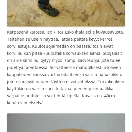
Kärpäsenä katossa, Iso kiitos Esko Ihalaiselle kuvausavusta.
Tältähän se usein näyttää, lattiaa peittää kevyt kerros
sorvilastuja. Kuulosuojaimetkin on päässä, tosin eivät
korvilla, kun pitää kuulostella sorvauksen ääniä. Suojalasit
on aina silmillä, löytyy myös isompi kasvosuoja, jota tulee
pidettyä tarvittaessa. Sorvattaessa mahdollisesti irtoavien
kappaleiden kanssa voi loukata itsensä varsin pahastikkin,
joten suojavälineiden käyttöä ei voi väheksyä. Turvakenkien
käyttökin on varsin suositeltavaa, pienempikin palikka
varpaille pudotessa voi tehdä kipeää. Kuvassa n. 40cm
kehän viimeistelyä.