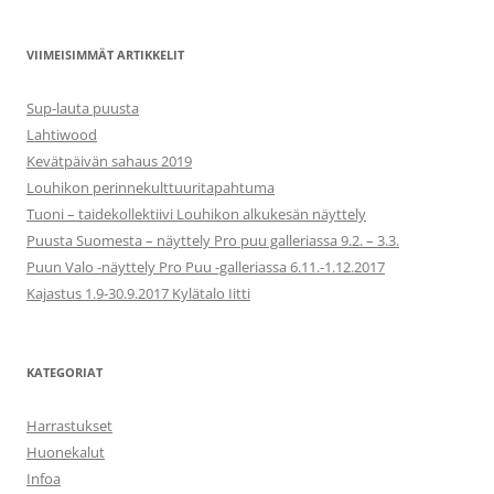
VIIMEISIMMÄT ARTIKKELIT
Sup-lauta puusta
Lahtiwood
Kevätpäivän sahaus 2019
Louhikon perinnekulttuuritapahtuma
Tuoni – taidekollektiivi Louhikon alkukesän näyttely
Puusta Suomesta – näyttely Pro puu galleriassa 9.2. – 3.3.
Puun Valo -näyttely Pro Puu -galleriassa 6.11.-1.12.2017
Kajastus 1.9-30.9.2017 Kylätalo Iitti
KATEGORIAT
Harrastukset
Huonekalut
Infoa