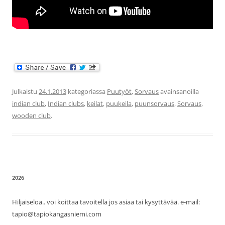
Julkaistu
24.1.2013
kategoriassa
Puutyöt
,
Sorvaus
avainsanoilla
indian club
,
Indian clubs
,
keilat
,
puukeila
,
puunsorvaus
,
Sorvaus
,
wooden club
.
2026
Hiljaiseloa.. voi koittaa tavoitella jos asiaa tai kysyttävää. e-mail:
tapio@tapiokangasniemi.com