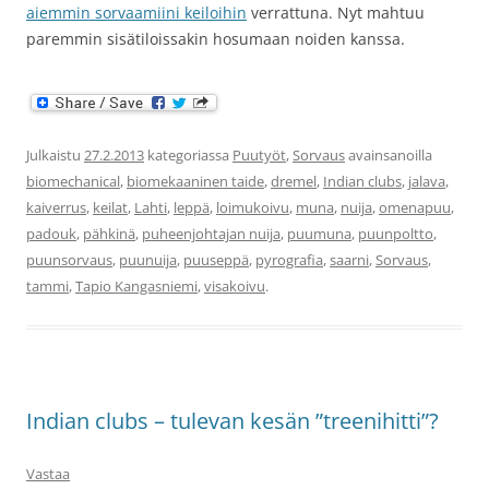
aiemmin sorvaamiini keiloihin
verrattuna. Nyt mahtuu
paremmin sisätiloissakin hosumaan noiden kanssa.
Julkaistu
27.2.2013
kategoriassa
Puutyöt
,
Sorvaus
avainsanoilla
biomechanical
,
biomekaaninen taide
,
dremel
,
Indian clubs
,
jalava
,
kaiverrus
,
keilat
,
Lahti
,
leppä
,
loimukoivu
,
muna
,
nuija
,
omenapuu
,
padouk
,
pähkinä
,
puheenjohtajan nuija
,
puumuna
,
puunpoltto
,
puunsorvaus
,
puunuija
,
puuseppä
,
pyrografia
,
saarni
,
Sorvaus
,
tammi
,
Tapio Kangasniemi
,
visakoivu
.
Indian clubs – tulevan kesän ”treenihitti”?
Vastaa