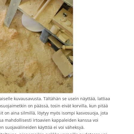
laiselle kuvausavusta. Tältähän se usein näyttää, lattiaa
osuojaimetkin on päässä, tosin eivät korvilla, kun pitää
t on aina silmillä, löytyy myös isompi kasvosuoja, jota
ssa mahdollisesti irtoavien kappaleiden kanssa voi
ten suojavälineiden käyttöä ei voi väheksyä.