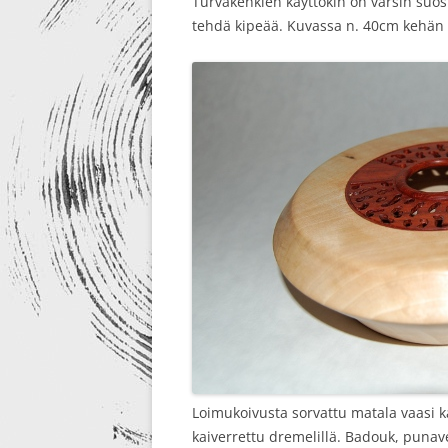
Turvakenkien käyttökin on varsin suos
tehdä kipeää. Kuvassa n. 40cm kehän v
Loimukoivusta sorvattu matala vaasi k
kaiverrettu dremelillä. Badouk, punav