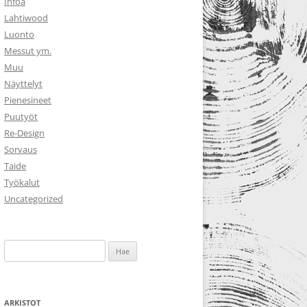
Infoa
Lahtiwood
Luonto
Messut ym.
Muu
Näyttelyt
Pienesineet
Puutyöt
Re-Design
Sorvaus
Taide
Työkalut
Uncategorized
Haku:
ARKISTOT