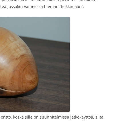
ähteä jossakin vaiheessa hieman ”leikkimään”.
to, koska sille on suunnitelmissa jatkokäyttöä, siitä