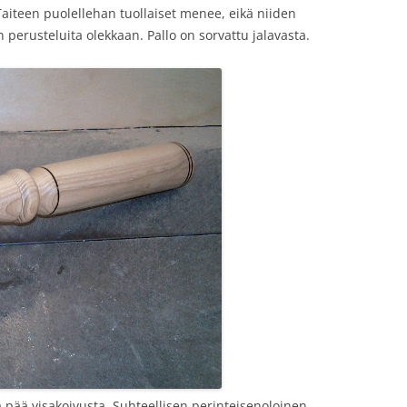
. Taiteen puolellehan tuollaiset menee, eikä niiden
erusteluita olekkaan. Pallo on sorvattu jalavasta.
a pää visakoivusta. Suhteellisen perinteisenoloinen