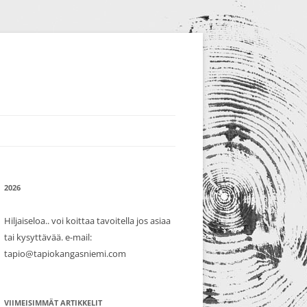
2026
Hiljaiseloa.. voi koittaa tavoitella jos asiaa
tai kysyttävää. e-mail:
tapio@tapiokangasniemi.com
VIIMEISIMMÄT ARTIKKELIT