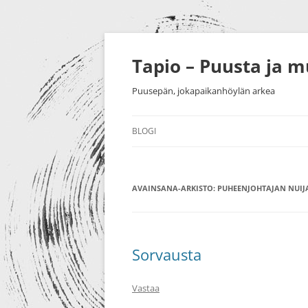
Siirry
sisältöön
Tapio – Puusta ja 
Puusepän, jokapaikanhöylän arkea
BLOGI
MUU
AVAINSANA-ARKISTO:
PUUTYÖT
PUHEENJOHTAJAN NUIJ
SORVAU
TAIDE
PIENESI
NÄYTTELYT
HUONEK
Sorvausta
HARRASTUKSET
Vastaa
MESSUT YM.