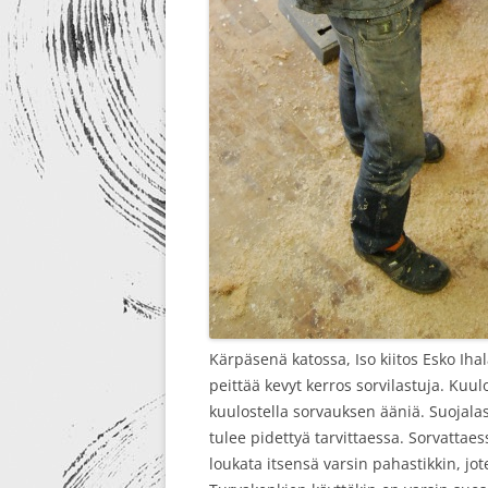
Kärpäsenä katossa, Iso kiitos Esko Iha
peittää kevyt kerros sorvilastuja. Kuul
kuulostella sorvauksen ääniä. Suojalasi
tulee pidettyä tarvittaessa. Sorvattae
loukata itsensä varsin pahastikkin, jo