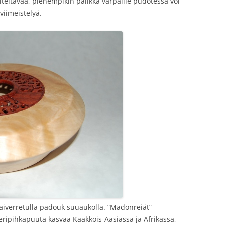
iteltavaa, pienempikin palikka varpaille pudotessa voi
iimeistelyä.
aiverretulla padouk suuaukolla. ”Madonreiät”
eripihkapuuta kasvaa Kaakkois-Aasiassa ja Afrikassa,