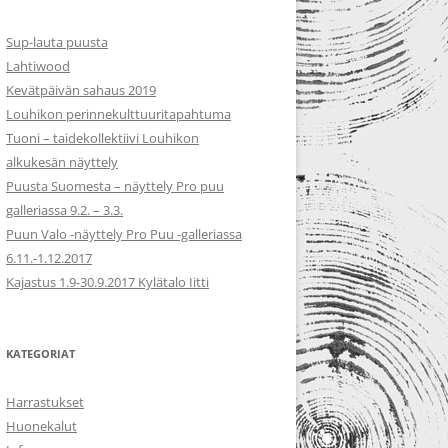
Sup-lauta puusta
Lahtiwood
Kevätpäivän sahaus 2019
Louhikon perinnekulttuuritapahtuma
Tuoni – taidekollektiivi Louhikon
alkukesän näyttely
Puusta Suomesta – näyttely Pro puu
galleriassa 9.2. – 3.3.
Puun Valo -näyttely Pro Puu -galleriassa
6.11.-1.12.2017
Kajastus 1.9-30.9.2017 Kylätalo Iitti
KATEGORIAT
Harrastukset
Huonekalut