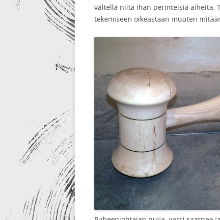
vältellä niitä ihan perinteisiä aiheita
tekemiseen oikeastaan muuten mitään p
Puheenjohtajan nuija, varsi saarnea j