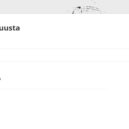
muusta
A
S
NEET
ALUT