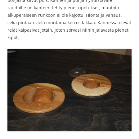
pohjasta siivut pois. Kannen ja pohjan yhdistäville
raudoille on kanteen tehty pienet upotukset, muutoin
alkuperäiseen runkoon ei ole kajottu. Hionta ja vahaus,
sekä pintaan vielä muutama kerros lakkaa. Kannessa olevat
reiät kaipasivat jotain, joten sorvasi niihin jalavasta pienet
kipot.