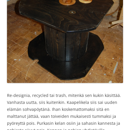
Re-designia, recycled tai trash, mitenkä sen kukin käsittää.
Vanhasta uutta, siis kuitenkin. Kaapelikela siis sai uuden
elämän sohvapöytänä. Ihan koskemattomaksi sitä en
malttanut jättää, vaan toiveiden mukaisesti tummaksi ja
pyöreyttä pois. Purkasin kelan osiin ja sahasin kannesta ja