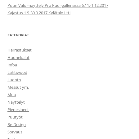
Puun Valo -näyttely Pro Puu -galleriassa 6.11.-1.12.2017
Kajastus 1.9-30.9.2017 Kylätalo Iitti
KATEGORIAT
Harrastukset
Huonekalut
Infoa
Lahtiwood
Luonto
Messut ym.
Muu
Näyttelyt
Pienesineet
Puutyöt
Re-Design
Sorvaus