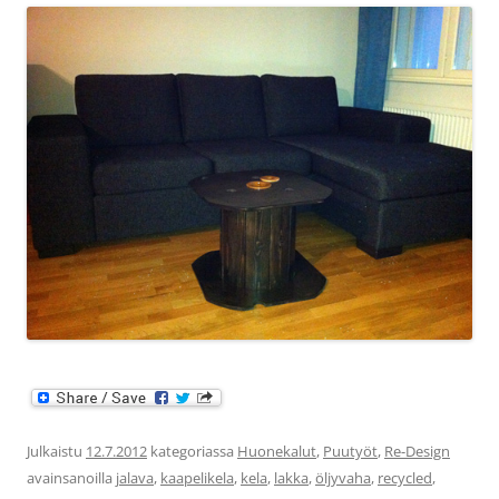
Julkaistu
12.7.2012
kategoriassa
Huonekalut
,
Puutyöt
,
Re-Design
avainsanoilla
jalava
,
kaapelikela
,
kela
,
lakka
,
öljyvaha
,
recycled
,