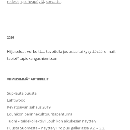
redesign
,
sohvapöytä
,
sorvattu
.
2026
Hiljaiseloa.. voi koittaa tavoitella jos asiaa tai kysyttävää. e-mail:
tapio@tapiokangasniemi.com
VIIMEISIMMÄT ARTIKKELIT
Sup-lauta puusta
Lahtiwood
Kevätpäivän sahaus 2019
Louhikon perinnekulttuuritapahtuma
Tuoni – taidekollektiivi Louhikon alkukesän näyttely
Puusta Suomesta – näyttely Pro puu galleriassa 9.2. – 3.3.