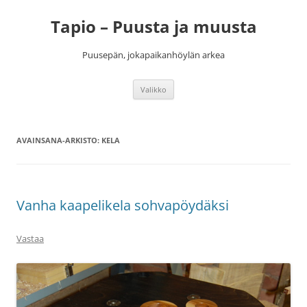
Siirry
sisältöön
Tapio – Puusta ja muusta
Puusepän, jokapaikanhöylän arkea
Valikko
AVAINSANA-ARKISTO:
KELA
Vanha kaapelikela sohvapöydäksi
Vastaa