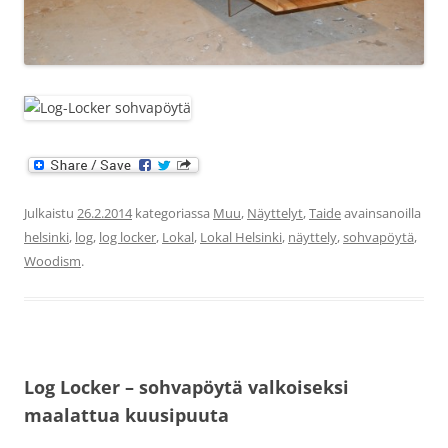
Julkaistu
26.2.2014
kategoriassa
Muu
,
Näyttelyt
,
Taide
avainsanoilla
helsinki
,
log
,
log locker
,
Lokal
,
Lokal Helsinki
,
näyttely
,
sohvapöytä
,
Woodism
.
Log Locker – sohvapöytä valkoiseksi
maalattua kuusipuuta