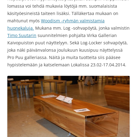
lomassa voi tehdä mukavia löytöjä mm. suomalaisista
käsityöesineistä taiteen lisäksi. Tälläkertaa mukaan on
mahtunut myös
Woodism -ryhmän valmistamia
huonekaluja.
Mukana mm. Log -sohvapöytä, jonka valmistin
Timo Suutarin
suunnitelmien pohjalta Virka Gallerian
Kaivopuiston puut näyttelyyn. Sekä Log-Locker sohvapöytä,
joka näki päivänvalonsa joulukuun kuusipuu näyttelyssä
Pro Puu galleriassa. Näitä ja muita tuotteita siis pääsee
hypistelemään ja katselemaan Lokalissa 23.02-17.04.2014.