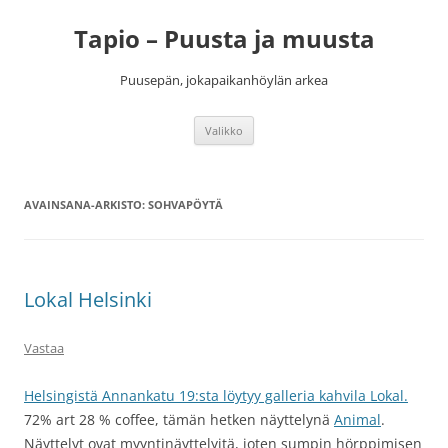
Siirry
sisältöön
Tapio – Puusta ja muusta
Puusepän, jokapaikanhöylän arkea
Valikko
AVAINSANA-ARKISTO:
SOHVAPÖYTÄ
Lokal Helsinki
Vastaa
Helsingistä Annankatu 19:sta löytyy galleria kahvila Lokal.
72% art 28 % coffee, tämän hetken näyttelynä
Animal
.
Näyttelyt ovat myyntinäyttelyitä, joten sumpin hörppimisen