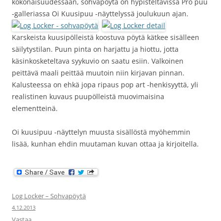
kokonaisuudessaan, sohvapöytä on hypisteltävissä Pro puu
-galleriassa Oi Kuusipuu -näyttelyssä joulukuun ajan.
Karskeista kuusipölleistä koostuva pöytä kätkee sisälleen
säilytystilan. Puun pinta on harjattu ja hiottu, jotta
käsinkosketeltava syykuvio on saatu esiin. Valkoinen
peittävä maali peittää muutoin niin kirjavan pinnan.
Kalusteessa on ehkä jopa ripaus pop art -henkisyyttä, yli
realistinen kuvaus puupölleistä muovimaisina
elementteinä.
Oi kuusipuu -näyttelyn muusta sisällöstä myöhemmin
lisää, kunhan ehdin muutaman kuvan ottaa ja kirjoitella.
Log Locker – Sohvapöytä
4.12.2013
Vastaa