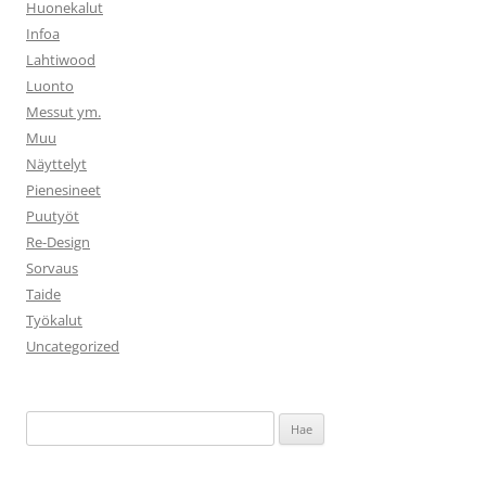
Huonekalut
Infoa
Lahtiwood
Luonto
Messut ym.
Muu
Näyttelyt
Pienesineet
Puutyöt
Re-Design
Sorvaus
Taide
Työkalut
Uncategorized
Haku: