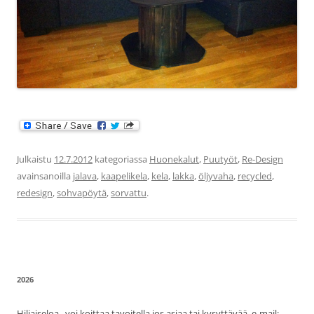
Julkaistu
12.7.2012
kategoriassa
Huonekalut
,
Puutyöt
,
Re-Design
avainsanoilla
jalava
,
kaapelikela
,
kela
,
lakka
,
öljyvaha
,
recycled
,
redesign
,
sohvapöytä
,
sorvattu
.
2026
Hiljaiseloa.. voi koittaa tavoitella jos asiaa tai kysyttävää. e-mail: