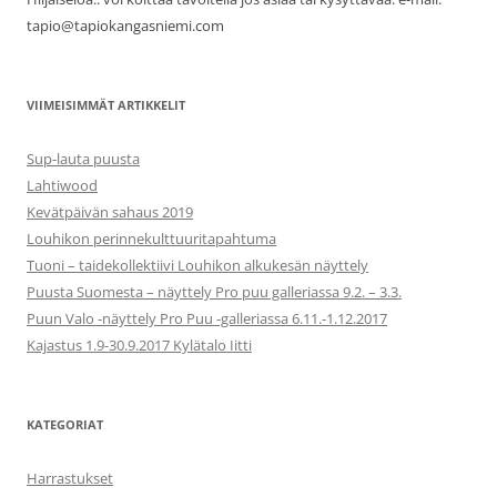
tapio@tapiokangasniemi.com
VIIMEISIMMÄT ARTIKKELIT
Sup-lauta puusta
Lahtiwood
Kevätpäivän sahaus 2019
Louhikon perinnekulttuuritapahtuma
Tuoni – taidekollektiivi Louhikon alkukesän näyttely
Puusta Suomesta – näyttely Pro puu galleriassa 9.2. – 3.3.
Puun Valo -näyttely Pro Puu -galleriassa 6.11.-1.12.2017
Kajastus 1.9-30.9.2017 Kylätalo Iitti
KATEGORIAT
Harrastukset