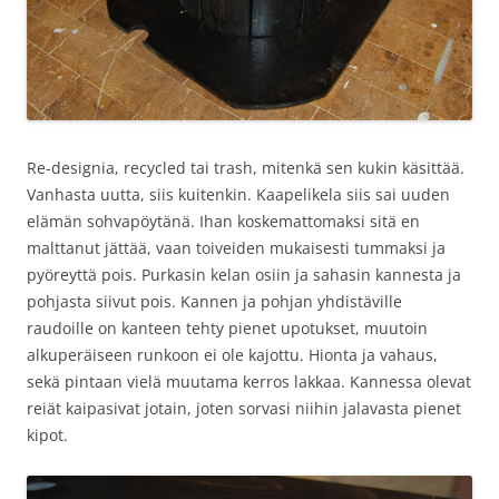
Re-designia, recycled tai trash, mitenkä sen kukin käsittää.
Vanhasta uutta, siis kuitenkin. Kaapelikela siis sai uuden
elämän sohvapöytänä. Ihan koskemattomaksi sitä en
malttanut jättää, vaan toiveiden mukaisesti tummaksi ja
pyöreyttä pois. Purkasin kelan osiin ja sahasin kannesta ja
pohjasta siivut pois. Kannen ja pohjan yhdistäville
raudoille on kanteen tehty pienet upotukset, muutoin
alkuperäiseen runkoon ei ole kajottu. Hionta ja vahaus,
sekä pintaan vielä muutama kerros lakkaa. Kannessa olevat
reiät kaipasivat jotain, joten sorvasi niihin jalavasta pienet
kipot.