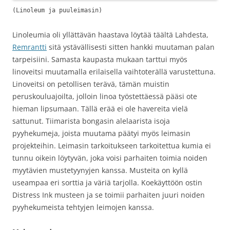
(Linoleum ja puuleimasin)
Linoleumia oli yllättävän haastava löytää täältä Lahdesta,
Remrantti
sitä ystävällisesti sitten hankki muutaman palan
tarpeisiini. Samasta kaupasta mukaan tarttui myös
linoveitsi muutamalla erilaisella vaihtoterällä varustettuna.
Linoveitsi on petollisen terävä, tämän muistin
peruskouluajoilta, jolloin linoa työstettäessä pääsi ote
hieman lipsumaan. Tällä erää ei ole havereita vielä
sattunut. Tiimarista bongasin alelaarista isoja
pyyhekumeja, joista muutama päätyi myös leimasin
projekteihin. Leimasin tarkoitukseen tarkoitettua kumia ei
tunnu oikein löytyvän, joka voisi parhaiten toimia noiden
myytävien mustetyynyjen kanssa. Musteita on kyllä
useampaa eri sorttia ja väriä tarjolla. Koekäyttöön ostin
Distress Ink musteen ja se toimii parhaiten juuri noiden
pyyhekumeista tehtyjen leimojen kanssa.