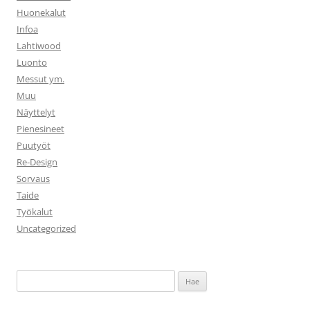
Huonekalut
Infoa
Lahtiwood
Luonto
Messut ym.
Muu
Näyttelyt
Pienesineet
Puutyöt
Re-Design
Sorvaus
Taide
Työkalut
Uncategorized
Haku: