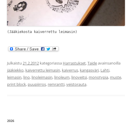
(Jääkiekosta kaiverrettu leimasin)
Julkaistu
21.2.2012
kategoriassa
Harrastukset
,
Taide
avainsanoilla
jääkiekko
,
kaiverrettu leimasin
,
kaiverrus
,
kangasväri
,
Lahti
,
leimasin
,
lino
,
linoleimasin
,
linoleum
,
linoveitsi
,
monotypia
,
muste
,
print block
,
puupiirros
,
remrantti
,
veistorauta
.
2026