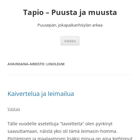
Siirry
sisältöön
Tapio – Puusta ja muusta
Puusepän, jokapaikanhöylän arkea
Valikko
AVAINSANA-ARKISTO:
LINOLEUM
Kaivertelua ja leimailua
Vastaa
Tälle vuodelle asetettuja ”tavoitteita” olen pyrkinyt
saavuttamaan, näistä yksi oli tämä leimasin-homma.
Piirtämisen ja maalaamisen lisäksi minua on aina kiehtonut