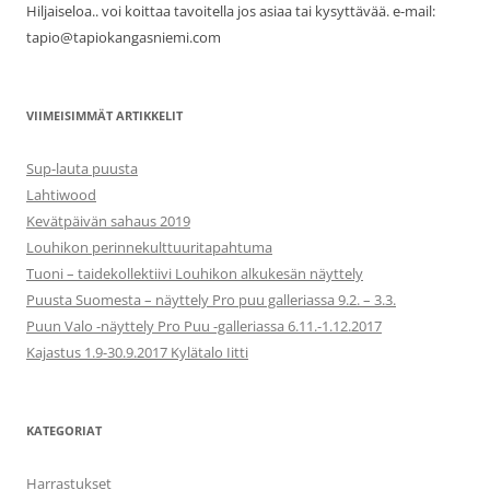
Hiljaiseloa.. voi koittaa tavoitella jos asiaa tai kysyttävää. e-mail:
tapio@tapiokangasniemi.com
VIIMEISIMMÄT ARTIKKELIT
Sup-lauta puusta
Lahtiwood
Kevätpäivän sahaus 2019
Louhikon perinnekulttuuritapahtuma
Tuoni – taidekollektiivi Louhikon alkukesän näyttely
Puusta Suomesta – näyttely Pro puu galleriassa 9.2. – 3.3.
Puun Valo -näyttely Pro Puu -galleriassa 6.11.-1.12.2017
Kajastus 1.9-30.9.2017 Kylätalo Iitti
KATEGORIAT
Harrastukset