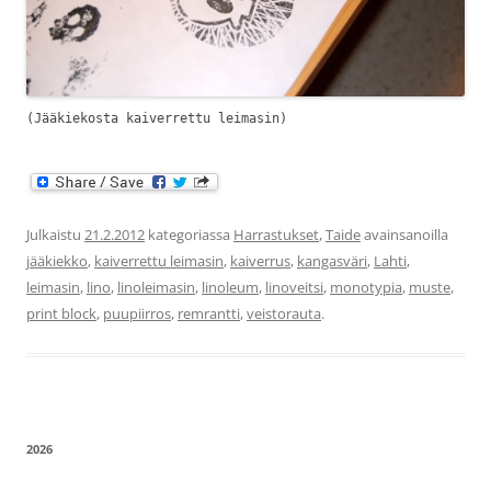
(Jääkiekosta kaiverrettu leimasin)
Julkaistu
21.2.2012
kategoriassa
Harrastukset
,
Taide
avainsanoilla
jääkiekko
,
kaiverrettu leimasin
,
kaiverrus
,
kangasväri
,
Lahti
,
leimasin
,
lino
,
linoleimasin
,
linoleum
,
linoveitsi
,
monotypia
,
muste
,
print block
,
puupiirros
,
remrantti
,
veistorauta
.
2026