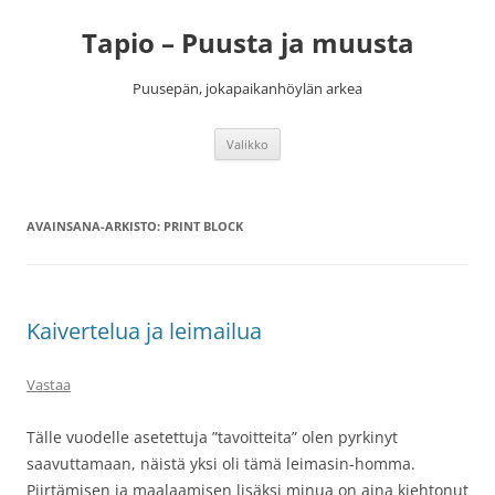
Siirry
sisältöön
Tapio – Puusta ja muusta
Puusepän, jokapaikanhöylän arkea
Valikko
AVAINSANA-ARKISTO:
PRINT BLOCK
Kaivertelua ja leimailua
Vastaa
Tälle vuodelle asetettuja ”tavoitteita” olen pyrkinyt
saavuttamaan, näistä yksi oli tämä leimasin-homma.
Piirtämisen ja maalaamisen lisäksi minua on aina kiehtonut