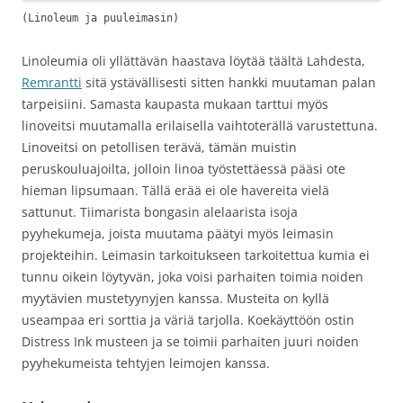
(Linoleum ja puuleimasin)
Linoleumia oli yllättävän haastava löytää täältä Lahdesta,
Remrantti
sitä ystävällisesti sitten hankki muutaman palan
tarpeisiini. Samasta kaupasta mukaan tarttui myös
linoveitsi muutamalla erilaisella vaihtoterällä varustettuna.
Linoveitsi on petollisen terävä, tämän muistin
peruskouluajoilta, jolloin linoa työstettäessä pääsi ote
hieman lipsumaan. Tällä erää ei ole havereita vielä
sattunut. Tiimarista bongasin alelaarista isoja
pyyhekumeja, joista muutama päätyi myös leimasin
projekteihin. Leimasin tarkoitukseen tarkoitettua kumia ei
tunnu oikein löytyvän, joka voisi parhaiten toimia noiden
myytävien mustetyynyjen kanssa. Musteita on kyllä
useampaa eri sorttia ja väriä tarjolla. Koekäyttöön ostin
Distress Ink musteen ja se toimii parhaiten juuri noiden
pyyhekumeista tehtyjen leimojen kanssa.