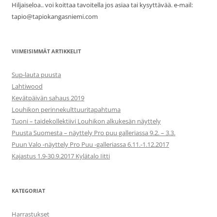
Hiljaiseloa.. voi koittaa tavoitella jos asiaa tai kysyttävää. e-mail:
tapio@tapiokangasniemi.com
VIIMEISIMMÄT ARTIKKELIT
Sup-lauta puusta
Lahtiwood
Kevätpäivän sahaus 2019
Louhikon perinnekulttuuritapahtuma
Tuoni – taidekollektiivi Louhikon alkukesän näyttely
Puusta Suomesta – näyttely Pro puu galleriassa 9.2. – 3.3.
Puun Valo -näyttely Pro Puu -galleriassa 6.11.-1.12.2017
Kajastus 1.9-30.9.2017 Kylätalo Iitti
KATEGORIAT
Harrastukset