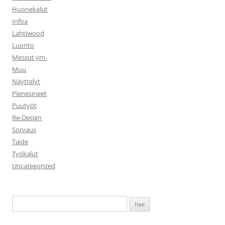
Huonekalut
Infoa
Lahtiwood
Luonto
Messut ym.
Muu
Näyttelyt
Pienesineet
Puutyöt
Re-Design
Sorvaus
Taide
Työkalut
Uncategorized
Haku: