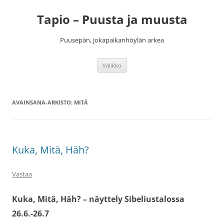
Siirry
sisältöön
Tapio – Puusta ja muusta
Puusepän, jokapaikanhöylän arkea
Valikko
AVAINSANA-ARKISTO:
MITÄ
Kuka, Mitä, Häh?
Vastaa
Kuka, Mitä, Häh? – näyttely Sibeliustalossa
26.6.-26.7