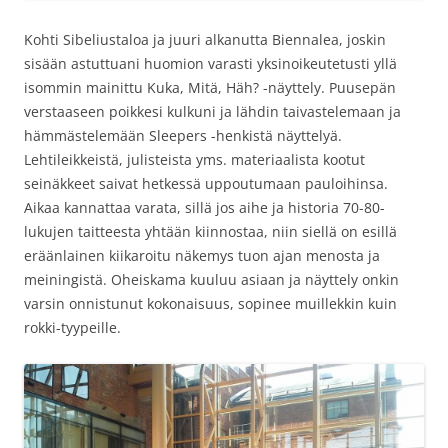
Kohti Sibeliustaloa ja juuri alkanutta Biennalea, joskin
sisään astuttuani huomion varasti yksinoikeutetusti yllä
isommin mainittu Kuka, Mitä, Häh? -näyttely. Puusepän
verstaaseen poikkesi kulkuni ja lähdin taivastelemaan ja
hämmästelemään Sleepers -henkistä näyttelyä.
Lehtileikkeistä, julisteista yms. materiaalista kootut
seinäkkeet saivat hetkessä uppoutumaan pauloihinsa.
Aikaa kannattaa varata, sillä jos aihe ja historia 70-80-
lukujen taitteesta yhtään kiinnostaa, niin siellä on esillä
eräänlainen kiikaroitu näkemys tuon ajan menosta ja
meiningistä. Oheiskama kuuluu asiaan ja näyttely onkin
varsin onnistunut kokonaisuus, sopinee muillekkin kuin
rokki-tyypeille.