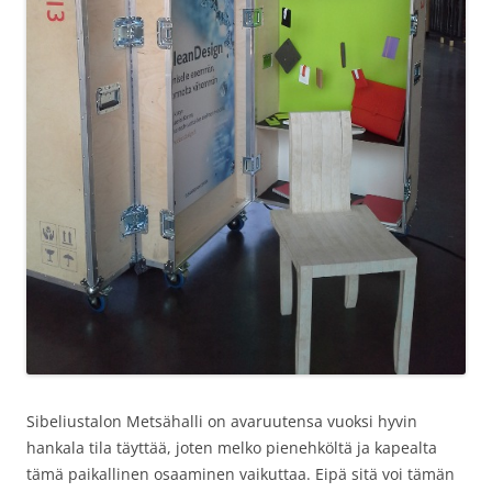
Sibeliustalon Metsähalli on avaruutensa vuoksi hyvin
hankala tila täyttää, joten melko pienehköltä ja kapealta
tämä paikallinen osaaminen vaikuttaa. Eipä sitä voi tämän