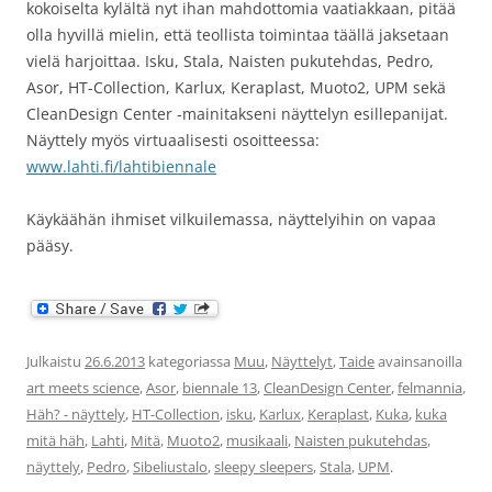
kokoiselta kylältä nyt ihan mahdottomia vaatiakkaan, pitää
olla hyvillä mielin, että teollista toimintaa täällä jaksetaan
vielä harjoittaa. Isku, Stala, Naisten pukutehdas, Pedro,
Asor, HT-Collection, Karlux, Keraplast, Muoto2, UPM sekä
CleanDesign Center -mainitakseni näyttelyn esillepanijat.
Näyttely myös virtuaalisesti osoitteessa:
www.lahti.fi/lahtibiennale
Käykäähän ihmiset vilkuilemassa, näyttelyihin on vapaa
pääsy.
Julkaistu
26.6.2013
kategoriassa
Muu
,
Näyttelyt
,
Taide
avainsanoilla
art meets science
,
Asor
,
biennale 13
,
CleanDesign Center
,
felmannia
,
Häh? - näyttely
,
HT-Collection
,
isku
,
Karlux
,
Keraplast
,
Kuka
,
kuka
mitä häh
,
Lahti
,
Mitä
,
Muoto2
,
musikaali
,
Naisten pukutehdas
,
näyttely
,
Pedro
,
Sibeliustalo
,
sleepy sleepers
,
Stala
,
UPM
.