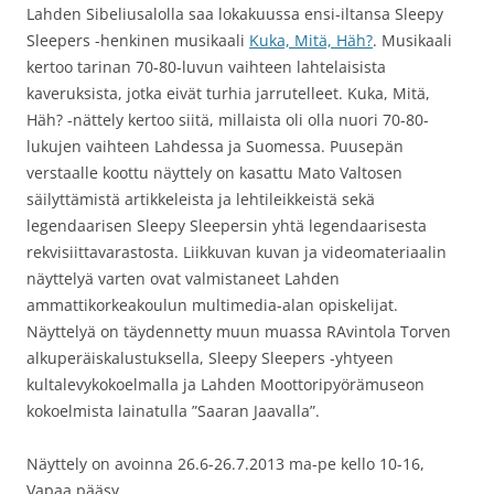
Lahden Sibeliusalolla saa lokakuussa ensi-iltansa Sleepy
Sleepers -henkinen musikaali
Kuka, Mitä, Häh?
. Musikaali
kertoo tarinan 70-80-luvun vaihteen lahtelaisista
kaveruksista, jotka eivät turhia jarrutelleet. Kuka, Mitä,
Häh? -nättely kertoo siitä, millaista oli olla nuori 70-80-
lukujen vaihteen Lahdessa ja Suomessa. Puusepän
verstaalle koottu näyttely on kasattu Mato Valtosen
säilyttämistä artikkeleista ja lehtileikkeistä sekä
legendaarisen Sleepy Sleepersin yhtä legendaarisesta
rekvisiittavarastosta. Liikkuvan kuvan ja videomateriaalin
näyttelyä varten ovat valmistaneet Lahden
ammattikorkeakoulun multimedia-alan opiskelijat.
Näyttelyä on täydennetty muun muassa RAvintola Torven
alkuperäiskalustuksella, Sleepy Sleepers -yhtyeen
kultalevykokoelmalla ja Lahden Moottoripyörämuseon
kokoelmista lainatulla ”Saaran Jaavalla”.
Näyttely on avoinna 26.6-26.7.2013 ma-pe kello 10-16,
Vapaa pääsy.