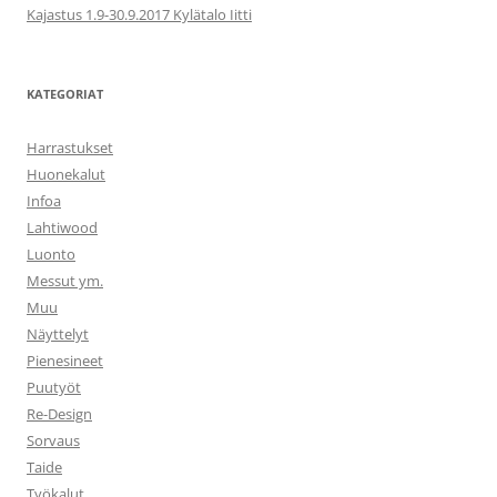
Kajastus 1.9-30.9.2017 Kylätalo Iitti
KATEGORIAT
Harrastukset
Huonekalut
Infoa
Lahtiwood
Luonto
Messut ym.
Muu
Näyttelyt
Pienesineet
Puutyöt
Re-Design
Sorvaus
Taide
Työkalut