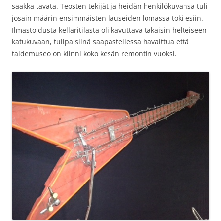
saakka tavata. Teosten tekijät ja heidän henkilökuvansa tuli
josain määrin ensimmäisten lauseiden lomassa toki esiin.
Ilmastoidusta kellaritilasta oli kavuttava takaisin helteiseen
katukuvaan, tulipa siinä saapastellessa havaittua että
taidemuseo on kiinni koko kesän remontin vuoksi.