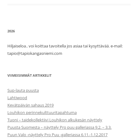
2026
Hiljaiseloa.. voi koittaa tavoitella jos asiaa tai kysyttävää. e-mail:
tapio@tapiokangasniemi.com
VIIMEISIMMÄT ARTIKKELIT
Sup-lauta puusta
Lahtiwood
Kevätpäivän sahaus 2019
Louhikon perinnekulttuuritapahtuma
Tuoni – taidekollektiivi Louhikon alkukesän näyttely
Puusta Suomesta – näyttely Pro puu galleriassa 9.2. – 3.3.
Puun Valo -näyttely Pro Puu -galleriassa 6.11.-1.12.2017