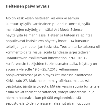
Helteinen päivänavaus
Aloitin keskikesän helteisen keskiviikko aamun
kulttuurikylvyllä, varsinainen pulahdus koostui jo yllä
mainittujen näyttelyjen lisäksi Art Meets Science -
näyttelystä Felmanniassa. Tieteen Ja taiteen rajapintaa
hapuilevasti kosiskeleva näyttely koostui 14 kutsutun
teiteilijan ja muotoilijan teoksista. Teosten tarkoituksena oli
kommentoida tai visualisoida Lahdessa järjestettävän
uraauurtavan osallistavan innovaation PIN-C 2013 -
konferenssin tutkijoiden tutkimusmateriaalia. Näyttely on
avoinna yleisölle 19.6.‒25.7.2013 Fellmannian
pohjakerroksessa ja osin myös katutasossa osoitteessa
Kirkkokatu 27. Mukana on mm. grafiikkaa, maalauksia,
veistoksia, ääntä ja videota. Mitään varsin suuria tunteita ei
esillä olevat teokset herättäneet, yhteys lähdeteoksiin jäi
hieman hataraksi, kun pitkälti englanninkielisiä
sepustuksia töiden ohessa ei jaksanut aivan loppuun