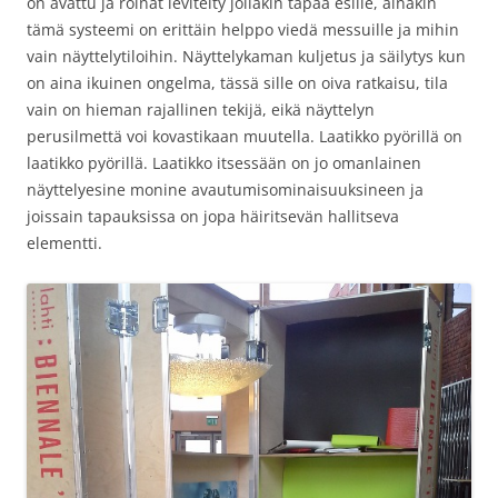
on avattu ja roinat levitelty jollakin tapaa esille, ainakin
tämä systeemi on erittäin helppo viedä messuille ja mihin
vain näyttelytiloihin. Näyttelykaman kuljetus ja säilytys kun
on aina ikuinen ongelma, tässä sille on oiva ratkaisu, tila
vain on hieman rajallinen tekijä, eikä näyttelyn
perusilmettä voi kovastikaan muutella. Laatikko pyörillä on
laatikko pyörillä. Laatikko itsessään on jo omanlainen
näyttelyesine monine avautumisominaisuuksineen ja
joissain tapauksissa on jopa häiritsevän hallitseva
elementti.