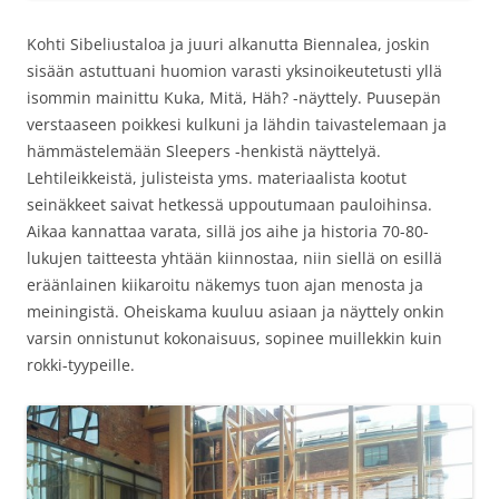
Kohti Sibeliustaloa ja juuri alkanutta Biennalea, joskin
sisään astuttuani huomion varasti yksinoikeutetusti yllä
isommin mainittu Kuka, Mitä, Häh? -näyttely. Puusepän
verstaaseen poikkesi kulkuni ja lähdin taivastelemaan ja
hämmästelemään Sleepers -henkistä näyttelyä.
Lehtileikkeistä, julisteista yms. materiaalista kootut
seinäkkeet saivat hetkessä uppoutumaan pauloihinsa.
Aikaa kannattaa varata, sillä jos aihe ja historia 70-80-
lukujen taitteesta yhtään kiinnostaa, niin siellä on esillä
eräänlainen kiikaroitu näkemys tuon ajan menosta ja
meiningistä. Oheiskama kuuluu asiaan ja näyttely onkin
varsin onnistunut kokonaisuus, sopinee muillekkin kuin
rokki-tyypeille.