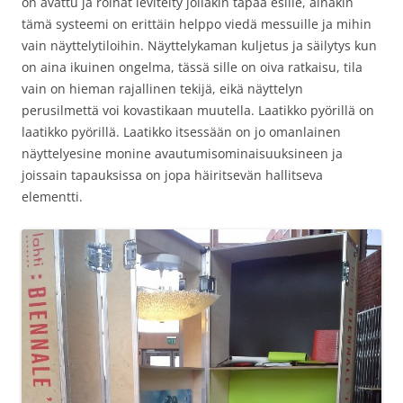
on avattu ja roinat levitelty jollakin tapaa esille, ainakin
tämä systeemi on erittäin helppo viedä messuille ja mihin
vain näyttelytiloihin. Näyttelykaman kuljetus ja säilytys kun
on aina ikuinen ongelma, tässä sille on oiva ratkaisu, tila
vain on hieman rajallinen tekijä, eikä näyttelyn
perusilmettä voi kovastikaan muutella. Laatikko pyörillä on
laatikko pyörillä. Laatikko itsessään on jo omanlainen
näyttelyesine monine avautumisominaisuuksineen ja
joissain tapauksissa on jopa häiritsevän hallitseva
elementti.