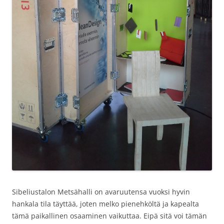
Sibeliustalon Metsähalli on avaruutensa vuoksi hyvin
hankala tila täyttää, joten melko pienehköltä ja kapealta
tämä paikallinen osaaminen vaikuttaa. Eipä sitä voi tämän