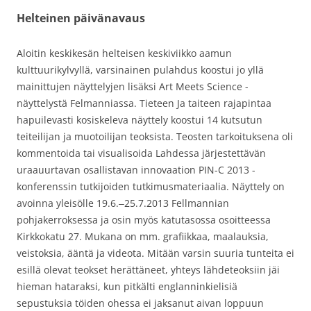
Helteinen päivänavaus
Aloitin keskikesän helteisen keskiviikko aamun
kulttuurikylvyllä, varsinainen pulahdus koostui jo yllä
mainittujen näyttelyjen lisäksi Art Meets Science -
näyttelystä Felmanniassa. Tieteen Ja taiteen rajapintaa
hapuilevasti kosiskeleva näyttely koostui 14 kutsutun
teiteilijan ja muotoilijan teoksista. Teosten tarkoituksena oli
kommentoida tai visualisoida Lahdessa järjestettävän
uraauurtavan osallistavan innovaation PIN-C 2013 -
konferenssin tutkijoiden tutkimusmateriaalia. Näyttely on
avoinna yleisölle 19.6.‒25.7.2013 Fellmannian
pohjakerroksessa ja osin myös katutasossa osoitteessa
Kirkkokatu 27. Mukana on mm. grafiikkaa, maalauksia,
veistoksia, ääntä ja videota. Mitään varsin suuria tunteita ei
esillä olevat teokset herättäneet, yhteys lähdeteoksiin jäi
hieman hataraksi, kun pitkälti englanninkielisiä
sepustuksia töiden ohessa ei jaksanut aivan loppuun