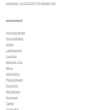
Kajastus 1.9-30.9.2017 Kylätalo Iitti
KATEGORIAT
Harrastukset
Huonekalut
Infoa
Lahtiwood
Luonto
Messut ym.
Muu
Näyttelyt
Pienesineet
Puutyöt
Re-Design
Sorvaus
Taide
Työkalut