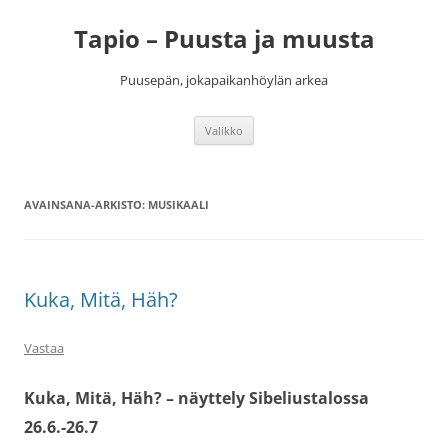
Siirry
sisältöön
Tapio – Puusta ja muusta
Puusepän, jokapaikanhöylän arkea
Valikko
AVAINSANA-ARKISTO:
MUSIKAALI
Kuka, Mitä, Häh?
Vastaa
Kuka, Mitä, Häh? – näyttely Sibeliustalossa
26.6.-26.7