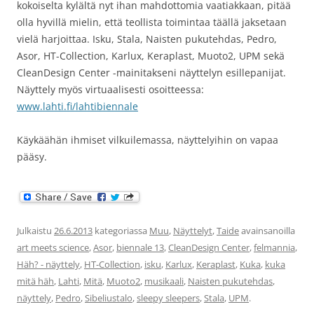
kokoiselta kylältä nyt ihan mahdottomia vaatiakkaan, pitää
olla hyvillä mielin, että teollista toimintaa täällä jaksetaan
vielä harjoittaa. Isku, Stala, Naisten pukutehdas, Pedro,
Asor, HT-Collection, Karlux, Keraplast, Muoto2, UPM sekä
CleanDesign Center -mainitakseni näyttelyn esillepanijat.
Näyttely myös virtuaalisesti osoitteessa:
www.lahti.fi/lahtibiennale
Käykäähän ihmiset vilkuilemassa, näyttelyihin on vapaa
pääsy.
Julkaistu
26.6.2013
kategoriassa
Muu
,
Näyttelyt
,
Taide
avainsanoilla
art meets science
,
Asor
,
biennale 13
,
CleanDesign Center
,
felmannia
,
Häh? - näyttely
,
HT-Collection
,
isku
,
Karlux
,
Keraplast
,
Kuka
,
kuka
mitä häh
,
Lahti
,
Mitä
,
Muoto2
,
musikaali
,
Naisten pukutehdas
,
näyttely
,
Pedro
,
Sibeliustalo
,
sleepy sleepers
,
Stala
,
UPM
.