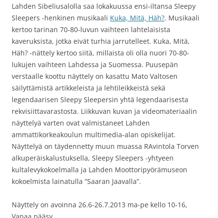
Lahden Sibeliusalolla saa lokakuussa ensi-iltansa Sleepy
Sleepers -henkinen musikaali
Kuka, Mitä, Häh?
. Musikaali
kertoo tarinan 70-80-luvun vaihteen lahtelaisista
kaveruksista, jotka eivät turhia jarrutelleet. Kuka, Mitä,
Häh? -nättely kertoo siitä, millaista oli olla nuori 70-80-
lukujen vaihteen Lahdessa ja Suomessa. Puusepän
verstaalle koottu näyttely on kasattu Mato Valtosen
säilyttämistä artikkeleista ja lehtileikkeistä sekä
legendaarisen Sleepy Sleepersin yhtä legendaarisesta
rekvisiittavarastosta. Liikkuvan kuvan ja videomateriaalin
näyttelyä varten ovat valmistaneet Lahden
ammattikorkeakoulun multimedia-alan opiskelijat.
Näyttelyä on täydennetty muun muassa RAvintola Torven
alkuperäiskalustuksella, Sleepy Sleepers -yhtyeen
kultalevykokoelmalla ja Lahden Moottoripyörämuseon
kokoelmista lainatulla ”Saaran Jaavalla”.
Näyttely on avoinna 26.6-26.7.2013 ma-pe kello 10-16,
Vapaa pääsy.