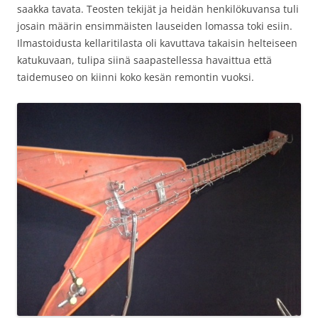
saakka tavata. Teosten tekijät ja heidän henkilökuvansa tuli
josain määrin ensimmäisten lauseiden lomassa toki esiin.
Ilmastoidusta kellaritilasta oli kavuttava takaisin helteiseen
katukuvaan, tulipa siinä saapastellessa havaittua että
taidemuseo on kiinni koko kesän remontin vuoksi.