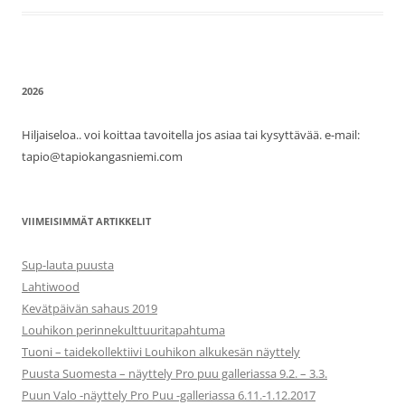
2026
Hiljaiseloa.. voi koittaa tavoitella jos asiaa tai kysyttävää. e-mail:
tapio@tapiokangasniemi.com
VIIMEISIMMÄT ARTIKKELIT
Sup-lauta puusta
Lahtiwood
Kevätpäivän sahaus 2019
Louhikon perinnekulttuuritapahtuma
Tuoni – taidekollektiivi Louhikon alkukesän näyttely
Puusta Suomesta – näyttely Pro puu galleriassa 9.2. – 3.3.
Puun Valo -näyttely Pro Puu -galleriassa 6.11.-1.12.2017