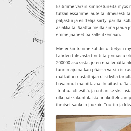
Esitimme varsin kiinnostuneita myös
tutkaillessamme lauteita, ilmeisesti 
paljastui ja esittelijä siirtyi parilla 
asiakkaita. Saattoi meillä siinä jääd
emme jääneet paikalle itkemään.
Mielenkiintomme kohdistui tietysti m
Lahden tulevasta tontti tarjonnasta ol
200000 asukasta, joten epäilemättä al
tunnin ajomatkan päässä varsin iso as
matkailun nostattajaa olisi kyllä tarjo
havainnut mainittavaa ilmoitusta. Ra
-touhua oli esillä, ja onhan se yksi a
ulkopaikkakuntalaisia houkuttelevamp
ihmiset sankoin joukoin Tuuriin ja Ide