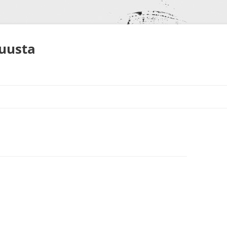
muusta
S
NEET
ALUT