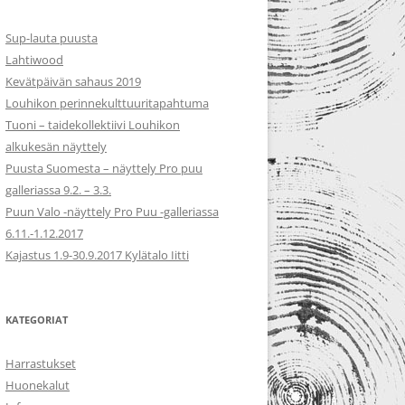
Sup-lauta puusta
Lahtiwood
Kevätpäivän sahaus 2019
Louhikon perinnekulttuuritapahtuma
Tuoni – taidekollektiivi Louhikon
alkukesän näyttely
Puusta Suomesta – näyttely Pro puu
galleriassa 9.2. – 3.3.
Puun Valo -näyttely Pro Puu -galleriassa
6.11.-1.12.2017
Kajastus 1.9-30.9.2017 Kylätalo Iitti
KATEGORIAT
Harrastukset
Huonekalut