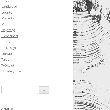
Infoa
Lahtiwood
Luonto
Messut ym.
Muu
Näyttelyt
Pienesineet
Puutyöt
Re-Design
Sorvaus
Taide
Työkalut
Uncategorized
Haku:
ARKISTOT