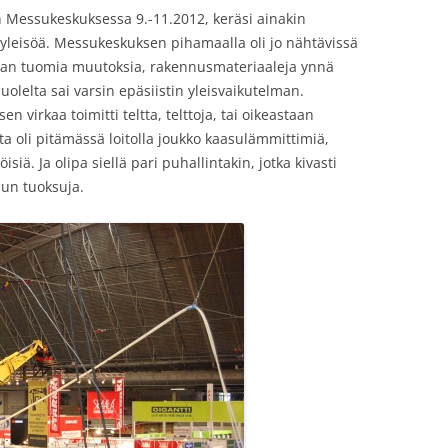
essukeskuksessa 9.-11.2012, keräsi ainakin
yleisöä. Messukeskuksen pihamaalla oli jo nähtävissä
an tuomia muutoksia, rakennusmateriaaleja ynnä
olelta sai varsin epäsiistin yleisvaikutelman.
en virkaa toimitti teltta, telttoja, tai oikeastaan
ta oli pitämässä loitolla joukko kaasulämmittimiä,
siä. Ja olipa siellä pari puhallintakin, jotka kivasti
jun tuoksuja.