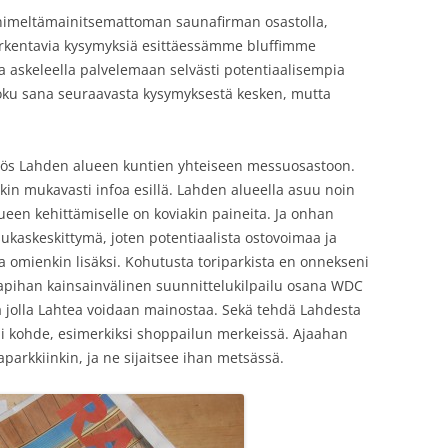
 nimeltämainitsemattoman saunafirman osastolla,
tarkentavia kysymyksiä esittäessämme bluffimme
isolla askeleella palvelemaan selvästi potentiaalisempia
ä joku sana seuraavasta kysymyksestä kesken, mutta
yös Lahden alueen kuntien yhteiseen messuosastoon.
ikin mukavasti infoa esillä. Lahden alueella asuu noin
ueen kehittämiselle on koviakin paineita. Ja onhan
ukaskeskittymä, joten potentiaalista ostovoimaa ja
lla omienkin lisäksi. Kohutusta toriparkista en onnekseni
tapihan kainsainvälinen suunnittelukilpailu osana WDC
sia jolla Lahtea voidaan mainostaa. Sekä tehdä Lahdesta
i kohde, esimerkiksi shoppailun merkeissä. Ajaahan
aparkkiinkin, ja ne sijaitsee ihan metsässä.