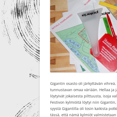
Gigantin osasto oli järkyttävän vihreä
tunnustavan omaa väriään. Hellaa ja jä
löytyivät jokaisesta pilttuusta, isoja v
Festivon kylmiöitä löytyi niin Gigantin
syystä Gigantilla oli tosin kaikista po
tässä, että nämä kylmiöt valmistetaa