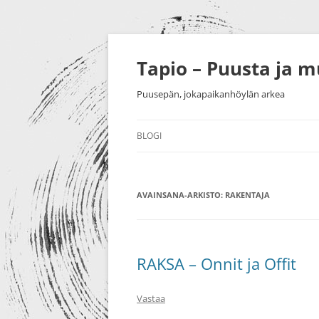
Siirry
sisältöön
Tapio – Puusta ja 
Puusepän, jokapaikanhöylän arkea
BLOGI
MUU
AVAINSANA-ARKISTO:
PUUTYÖT
RAKENTAJA
SORVAU
TAIDE
PIENESI
NÄYTTELYT
HUONEK
RAKSA – Onnit ja Offit
HARRASTUKSET
Vastaa
MESSUT YM.