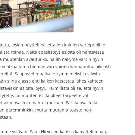
ottu, joskin näytteilleasettajien kojujen varjopuolille
istä roinaa. Näitä epäsiisteys asioita oli nähtävissä
ta muutenkin avautui ko. hallin näkymä varsin hyvin.
Huomatkaa tämä hieman varovainen kannanotto, oikeasti
ereiltä. Saapastelin paikalle kymmeneksi ja viivyin
ähän siinä ajassa ehti kaiken katsastaa lähes kahteen
stäviäkin asioita löytyi. Harmillista oli se, että hyvin
tytetty, tai muuten esillä olleet tarpeet eivät
eitakin osastoja mahtui mukaan. Parilla osastolla
eman paremminkin, mutta muutama osasto hoiti
staan.
yimme ystäväni Sauli Hirvosen kanssa kahvittelemaan,