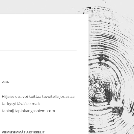
2026
Hiljaiseloa.. voi koittaa tavoitella jos asiaa
tai kysyttävää. e-mail:
tapio@tapiokangasniemi.com
VIIMEISIMMÄT ARTIKKELIT