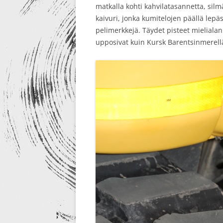
matkalla kohti kahvilatasannetta, silm
kaivuri, jonka kumitelojen päällä lepä
pelimerkkejä. Täydet pisteet mieliala
upposivat kuin Kursk Barentsinmerell