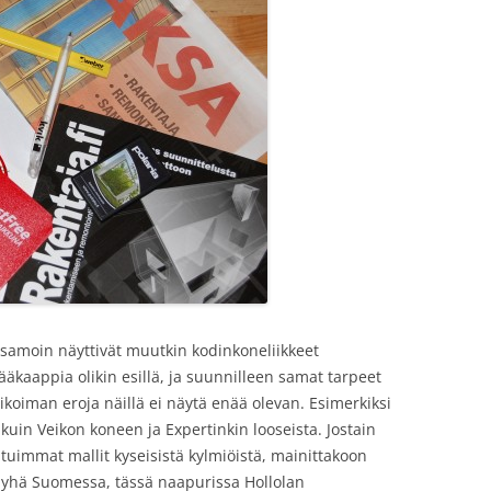
, samoin näyttivät muutkin kodinkoneliikkeet
äkaappia olikin esillä, ja suunnilleen samat tarpeet
alikoiman eroja näillä ei näytä enää olevan. Esimerkiksi
, kuin Veikon koneen ja Expertinkin looseista. Jostain
tkituimmat mallit kyseisistä kylmiöistä, mainittakoon
n yhä Suomessa, tässä naapurissa Hollolan