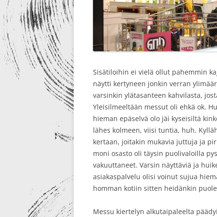
Sisätiloihin ei vielä ollut pahemmin kaj
näytti kertyneen jonkin verran ylimäärä
varsinkin ylätasanteen kahvilasta, jos
Yleisilmeeltään messut oli ehkä ok. 
hieman epäselvä olo jäi kyseisiltä kink
lähes kolmeen, viisi tuntia, huh. Kyll
kertaan, joitakin mukavia juttuja ja piri
moni osasto oli täysin puolivaloilla pys
vakuuttaneet. Varsin näyttäviä ja huik
asiakaspalvelu olisi voinut sujua hi
homman kotiin sitten heidänkin puole
Messu kiertelyn alkutaipaleelta pääd