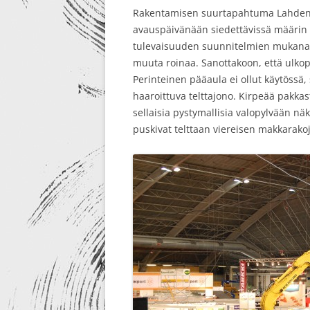
Rakentamisen suurtapahtuma Lahden M
RE-DESIGN
avauspäivänään siedettävissä määrin 
tulevaisuuden suunnitelmien mukana
muuta roinaa. Sanottakoon, että ulkopu
Perinteinen pääaula ei ollut käytössä, s
haaroittuva telttajono. Kirpeää pakkas
sellaisia pystymallisia valopylvään näköi
puskivat telttaan viereisen makkarako