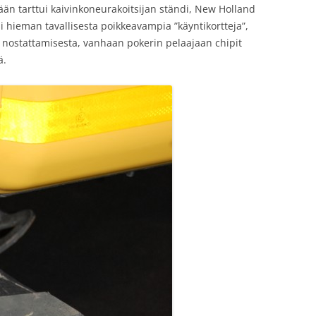
ään tarttui kaivinkoneurakoitsijan ständi, New Holland
si hieman tavallisesta poikkeavampia ”käyntikortteja”,
n nostattamisesta, vanhaan pokerin pelaajaan chipit
ä.