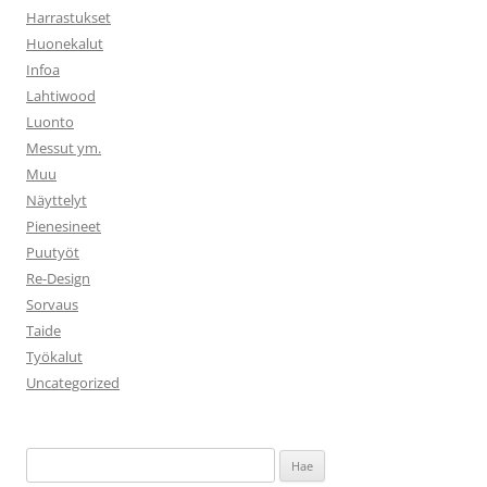
Harrastukset
Huonekalut
Infoa
Lahtiwood
Luonto
Messut ym.
Muu
Näyttelyt
Pienesineet
Puutyöt
Re-Design
Sorvaus
Taide
Työkalut
Uncategorized
Haku: