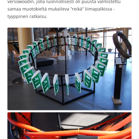
versowoodin, jolla luonnollisesti oli puusta valmistettu
samaa muotokieltä mukaileva ”reikä” liimapalkissa -
tyyppinen ratkaisu.