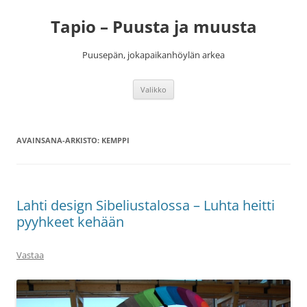
Siirry
sisältöön
Tapio – Puusta ja muusta
Puusepän, jokapaikanhöylän arkea
Valikko
AVAINSANA-ARKISTO:
KEMPPI
Lahti design Sibeliustalossa – Luhta heitti
pyyhkeet kehään
Vastaa