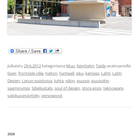
Julkaistu
29.6.2012
kategoriassa
Muu
,
Näyttelyt
,
Taide
avainsanoilla
fazer
,
frontside ollie
,
halton
,
hartwall
,
isku
,
kemppi
,
Lahti
,
Lahti
Design
,
Lanun puistossa
,
luhta
,
oilon
,
puusoi
,
puusoitin
,
saarnirumpi
,
Sibeliustalo
,
soul of design
,
stora enso
,
teknoware
,
valokuvanäyttely
,
versowood
.
2026