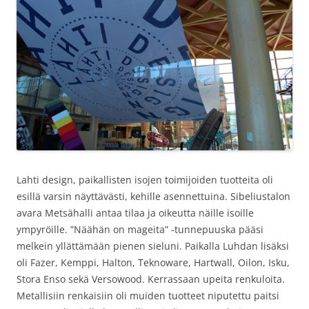
Lahti design, paikallisten isojen toimijoiden tuotteita oli
esillä varsin näyttävästi, kehille asennettuina. Sibeliustalon
avara Metsähalli antaa tilaa ja oikeutta näille isoille
ympyröille. ”Näähän on mageita” -tunnepuuska pääsi
melkein yllättämään pienen sieluni. Paikalla Luhdan lisäksi
oli Fazer, Kemppi, Halton, Teknoware, Hartwall, Oilon, Isku,
Stora Enso sekä Versowood. Kerrassaan upeita renkuloita.
Metallisiin renkaisiin oli muiden tuotteet niputettu paitsi