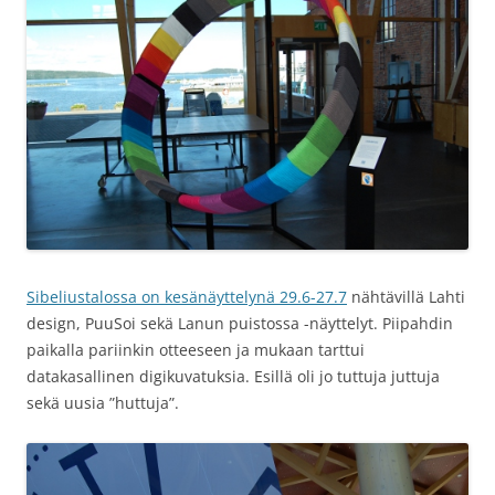
Sibeliustalossa on kesänäyttelynä 29.6-27.7
nähtävillä Lahti
design, PuuSoi sekä Lanun puistossa -näyttelyt. Piipahdin
paikalla pariinkin otteeseen ja mukaan tarttui
datakasallinen digikuvatuksia. Esillä oli jo tuttuja juttuja
sekä uusia ”huttuja”.