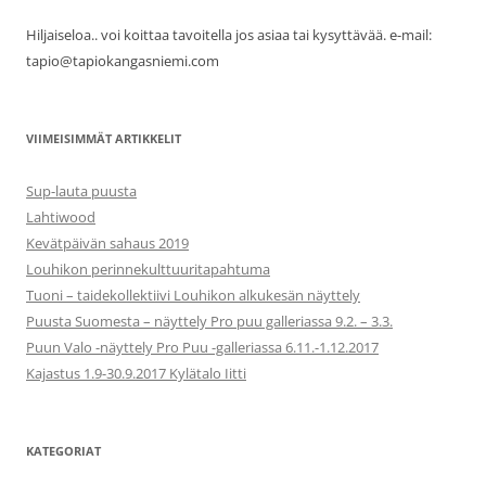
Hiljaiseloa.. voi koittaa tavoitella jos asiaa tai kysyttävää. e-mail:
tapio@tapiokangasniemi.com
VIIMEISIMMÄT ARTIKKELIT
Sup-lauta puusta
Lahtiwood
Kevätpäivän sahaus 2019
Louhikon perinnekulttuuritapahtuma
Tuoni – taidekollektiivi Louhikon alkukesän näyttely
Puusta Suomesta – näyttely Pro puu galleriassa 9.2. – 3.3.
Puun Valo -näyttely Pro Puu -galleriassa 6.11.-1.12.2017
Kajastus 1.9-30.9.2017 Kylätalo Iitti
KATEGORIAT