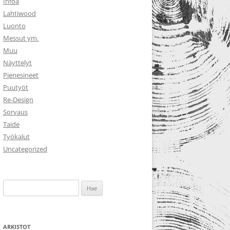
Infoa
Lahtiwood
Luonto
Messut ym.
Muu
Näyttelyt
Pienesineet
Puutyöt
Re-Design
Sorvaus
Taide
Työkalut
Uncategorized
Haku:
ARKISTOT