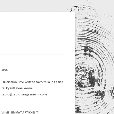
2026
Hiljaiseloa.. voi koittaa tavoitella jos asiaa
tai kysyttävää. e-mail:
tapio@tapiokangasniemi.com
VIIMEISIMMÄT ARTIKKELIT