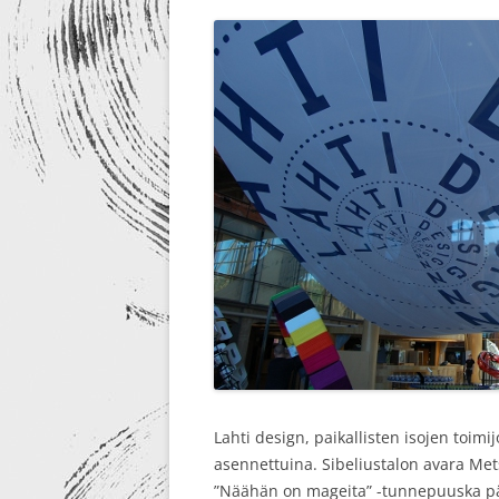
Lahti design, paikallisten isojen toimijo
asennettuina. Sibeliustalon avara Metsä
”Näähän on mageita” -tunnepuuska pää