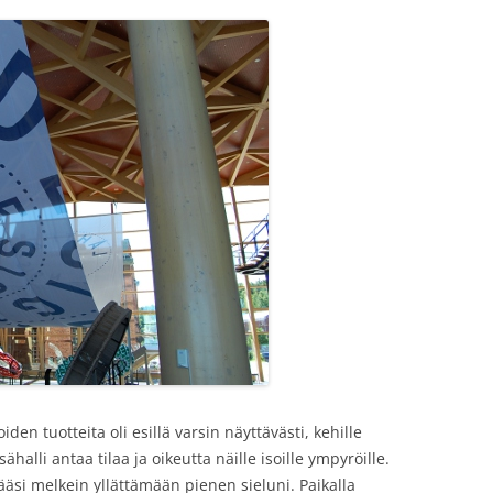
iden tuotteita oli esillä varsin näyttävästi, kehille
halli antaa tilaa ja oikeutta näille isoille ympyröille.
si melkein yllättämään pienen sieluni. Paikalla