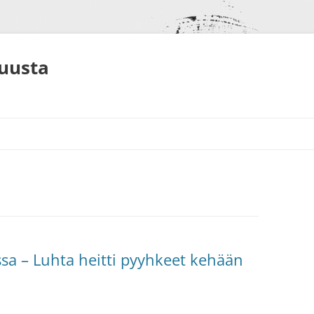
muusta
S
NEET
ALUT
ssa – Luhta heitti pyyhkeet kehään