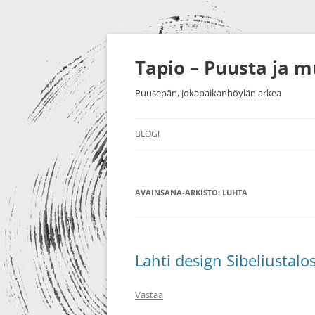
Siirry
sisältöön
Tapio – Puusta ja 
Puusepän, jokapaikanhöylän arkea
BLOGI
MUU
AVAINSANA-ARKISTO:
PUUTYÖT
LUHTA
SORVAU
TAIDE
PIENESI
NÄYTTELYT
HUONEK
Lahti design Sibeliustalo
HARRASTUKSET
Vastaa
MESSUT YM.