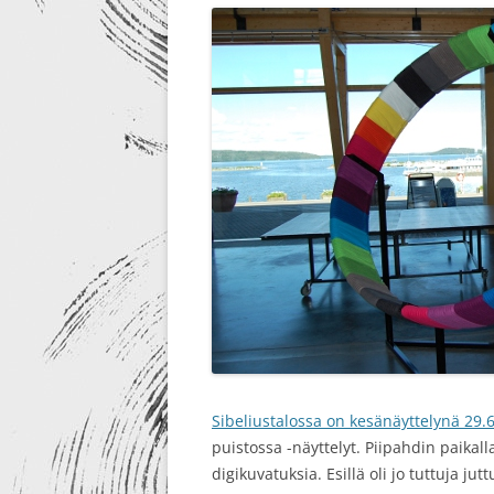
RE-DESIGN
Sibeliustalossa on kesänäyttelynä 29.
puistossa -näyttelyt. Piipahdin paikal
digikuvatuksia. Esillä oli jo tuttuja jut