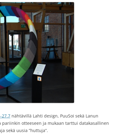
6-27.7
nähtävillä Lahti design, PuuSoi sekä Lanun
la pariinkin otteeseen ja mukaan tarttui datakasallinen
tuja sekä uusia ”huttuja”.