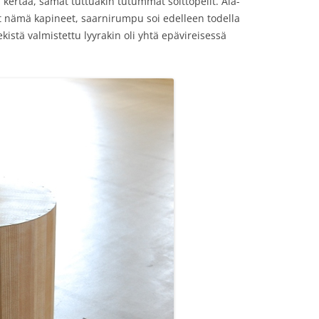
a kertaa, samat tuttuakin tutummat soittopelit. Ala-
t nämä kapineet, saarnirumpu soi edelleen todella
ekistä valmistettu lyyrakin oli yhtä epävireisessä