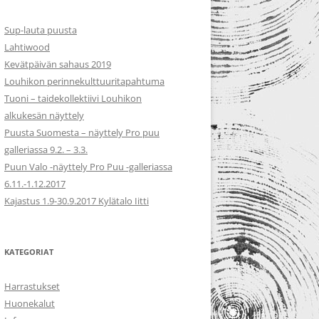
Sup-lauta puusta
Lahtiwood
Kevätpäivän sahaus 2019
Louhikon perinnekulttuuritapahtuma
Tuoni – taidekollektiivi Louhikon
alkukesän näyttely
Puusta Suomesta – näyttely Pro puu
galleriassa 9.2. – 3.3.
Puun Valo -näyttely Pro Puu -galleriassa
6.11.-1.12.2017
Kajastus 1.9-30.9.2017 Kylätalo Iitti
KATEGORIAT
Harrastukset
Huonekalut