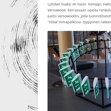
Luhdan lisäksi oli Fazer, Kemppi, Halt
Versowood. Kerrassaan upeita renkuloit
paitsi versowoodin, jolla luonnollises
”reikä” liimapalkissa -tyyppinen ratkai