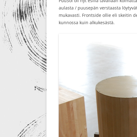
PuuSoi oli nyt esillä tavallaan kolmatt
aulasta / puusepän verstaasta löytyvä
mukavasti. Frontside ollie eli skeitin d
kunnossa kuin alkukesästä.