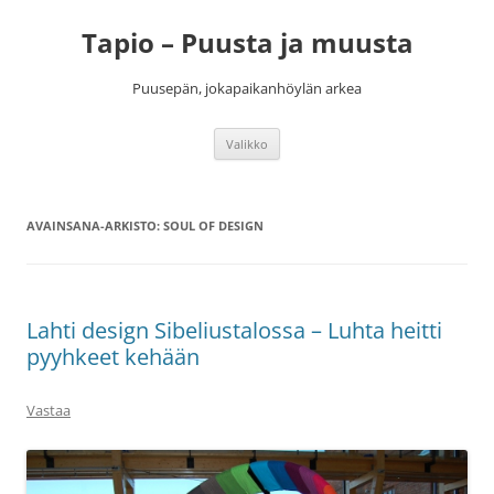
Siirry
sisältöön
Tapio – Puusta ja muusta
Puusepän, jokapaikanhöylän arkea
Valikko
AVAINSANA-ARKISTO:
SOUL OF DESIGN
Lahti design Sibeliustalossa – Luhta heitti
pyyhkeet kehään
Vastaa