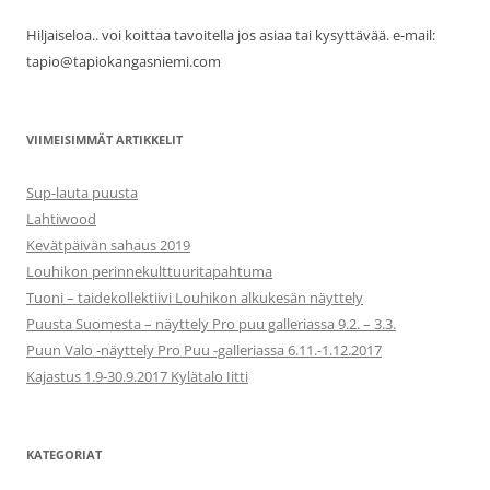
Hiljaiseloa.. voi koittaa tavoitella jos asiaa tai kysyttävää. e-mail:
tapio@tapiokangasniemi.com
VIIMEISIMMÄT ARTIKKELIT
Sup-lauta puusta
Lahtiwood
Kevätpäivän sahaus 2019
Louhikon perinnekulttuuritapahtuma
Tuoni – taidekollektiivi Louhikon alkukesän näyttely
Puusta Suomesta – näyttely Pro puu galleriassa 9.2. – 3.3.
Puun Valo -näyttely Pro Puu -galleriassa 6.11.-1.12.2017
Kajastus 1.9-30.9.2017 Kylätalo Iitti
KATEGORIAT