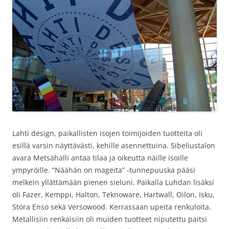
Lahti design, paikallisten isojen toimijoiden tuotteita oli
esillä varsin näyttävästi, kehille asennettuina. Sibeliustalon
avara Metsähalli antaa tilaa ja oikeutta näille isoille
ympyröille. ”Näähän on mageita” -tunnepuuska pääsi
melkein yllättämään pienen sieluni. Paikalla Luhdan lisäksi
oli Fazer, Kemppi, Halton, Teknoware, Hartwall, Oilon, Isku,
Stora Enso sekä Versowood. Kerrassaan upeita renkuloita.
Metallisiin renkaisiin oli muiden tuotteet niputettu paitsi