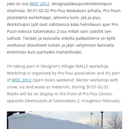
joka on osa
WDC 2012
, designpääkaupunkiviikonlopun
ohjelmaa. 30.01-02.02 Pro Puu keskuksen pihalla, Pro Puun
järjestämä workshoppi, aiheena lumi, jää ja puu.
Workshopin työt ovat nähtävissä koko helmikuun ajan Pro
Puun edessä Satamakatu 2:ssa mikäli vain sääolot sen
sallivat. Tänään ja kuluvalla viikolla pakkasherra on kyllä
asettanut olosuhteet lumen ja jään säilymisen kannalta
enemmän kuin parhaiksi mahdollisiksi.
I’m taking part in Designer’s Village WALLS-workshop.
Workshop is organised by Pro Puu association and it’s part
of
WDC 2012
Open doors weekend. Winter workshop with
snow, ice and wood as materials, during 30.01-02.02.
Works will be on display in the front of Pro Puu Centre,
opposite Sibeliustalo at Satamakatu 2, troughout February.