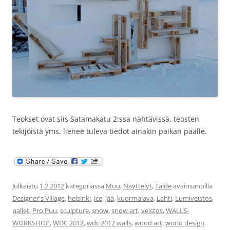
Teokset ovat siis Satamakatu 2:ssa nähtävissä, teosten
tekijöistä yms. lienee tuleva tiedot ainakin paikan päälle.
Julkaistu
1.2.2012
kategoriassa
Muu
,
Näyttelyt
,
Taide
avainsanoilla
Designer's Village
,
helsinki
,
ice
,
jää
,
kuormalava
,
Lahti
,
Lumiveistos
,
pallet
,
Pro Puu
,
sculpture
,
snow
,
snow art
,
veistos
,
WALLS-
WORKSHOP
,
WDC 2012
,
wdc 2012 walls
,
wood art
,
world design