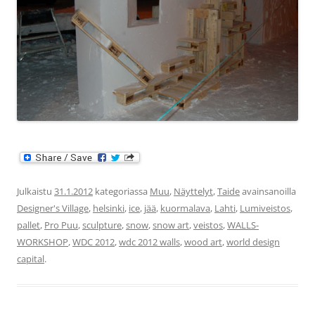
Julkaistu
31.1.2012
kategoriassa
Muu
,
Näyttelyt
,
Taide
avainsanoilla
Designer's Village
,
helsinki
,
ice
,
jää
,
kuormalava
,
Lahti
,
Lumiveistos
,
pallet
,
Pro Puu
,
sculpture
,
snow
,
snow art
,
veistos
,
WALLS-
WORKSHOP
,
WDC 2012
,
wdc 2012 walls
,
wood art
,
world design
capital
.