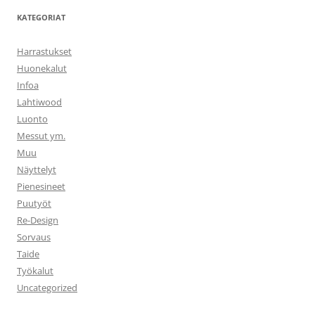
KATEGORIAT
Harrastukset
Huonekalut
Infoa
Lahtiwood
Luonto
Messut ym.
Muu
Näyttelyt
Pienesineet
Puutyöt
Re-Design
Sorvaus
Taide
Työkalut
Uncategorized