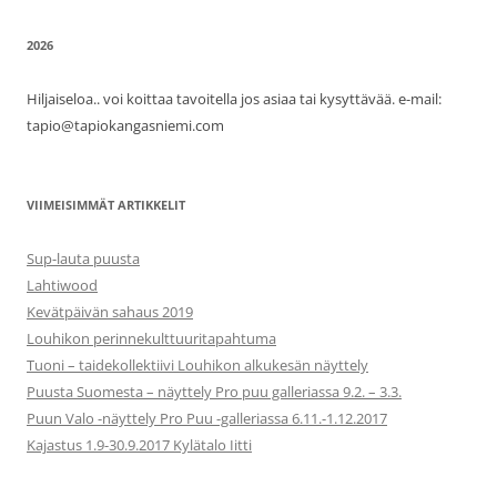
2026
Hiljaiseloa.. voi koittaa tavoitella jos asiaa tai kysyttävää. e-mail:
tapio@tapiokangasniemi.com
VIIMEISIMMÄT ARTIKKELIT
Sup-lauta puusta
Lahtiwood
Kevätpäivän sahaus 2019
Louhikon perinnekulttuuritapahtuma
Tuoni – taidekollektiivi Louhikon alkukesän näyttely
Puusta Suomesta – näyttely Pro puu galleriassa 9.2. – 3.3.
Puun Valo -näyttely Pro Puu -galleriassa 6.11.-1.12.2017
Kajastus 1.9-30.9.2017 Kylätalo Iitti