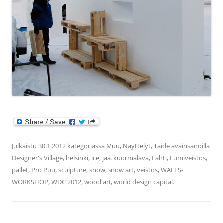
Julkaistu
30.1.2012
kategoriassa
Muu
,
Näyttelyt
,
Taide
avainsanoilla
Designer's Village
,
helsinki
,
ice
,
jää
,
kuormalava
,
Lahti
,
Lumiveistos
,
pallet
,
Pro Puu
,
sculpture
,
snow
,
snow art
,
veistos
,
WALLS-
WORKSHOP
,
WDC 2012
,
wood art
,
world design capital
.