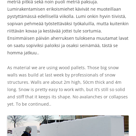
metriä pitkiä sekä noin puoli metriä paksuja.
Lumirakentamisen erikoismiehet kävivät ne muoteillaan
pystyttämässä edellisellä viikolla. Lumi onkin hyvin tiivistä,
sopivan pehmeää työstettäväksi työkaluilla, mutta kuitenkin
riittävän kovaa ja kestävää jottei tule sortumia.
Ensimmäisen päivän aherruksen tuloksena muutamat lavat
on saatu sopiviksi paloiksi ja osaksi seinämää, tästä se
homma jatkuu..
As material we are using wood pallets. Those big snow
walls was build at last week by professionals of snow
structures. Walls are about 2m high, 50cm thick and 4m
long. Snow is pretty easy to work with, but it’s still so solid
and stiff that it keeps its shape. No avalanches or collapses
yet. To be continued..