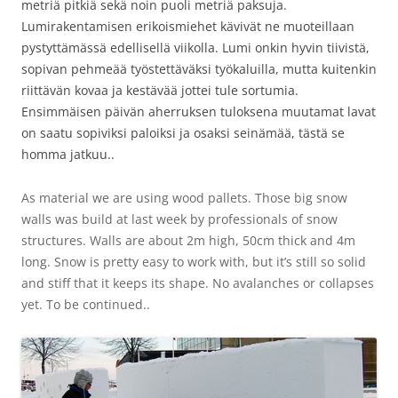
metriä pitkiä sekä noin puoli metriä paksuja.
Lumirakentamisen erikoismiehet kävivät ne muoteillaan
pystyttämässä edellisellä viikolla. Lumi onkin hyvin tiivistä,
sopivan pehmeää työstettäväksi työkaluilla, mutta kuitenkin
riittävän kovaa ja kestävää jottei tule sortumia.
Ensimmäisen päivän aherruksen tuloksena muutamat lavat
on saatu sopiviksi paloiksi ja osaksi seinämää, tästä se
homma jatkuu..
As material we are using wood pallets. Those big snow
walls was build at last week by professionals of snow
structures. Walls are about 2m high, 50cm thick and 4m
long. Snow is pretty easy to work with, but it’s still so solid
and stiff that it keeps its shape. No avalanches or collapses
yet. To be continued..