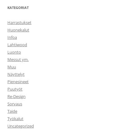
KATEGORIAT
Harrastukset
Huonekalut
Infoa
Lahtiwood
Luonto
Messut ym.
Muu
Näyttelyt
Pienesineet
Puutyöt
Re-Design
Sorvaus
Taide
Työkalut
Uncategorized