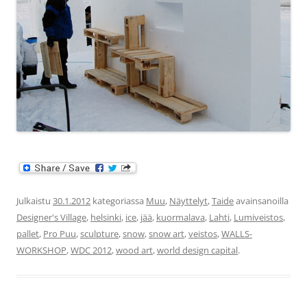
Julkaistu
30.1.2012
kategoriassa
Muu
,
Näyttelyt
,
Taide
avainsanoilla
Designer's Village
,
helsinki
,
ice
,
jää
,
kuormalava
,
Lahti
,
Lumiveistos
,
pallet
,
Pro Puu
,
sculpture
,
snow
,
snow art
,
veistos
,
WALLS-
WORKSHOP
,
WDC 2012
,
wood art
,
world design capital
.