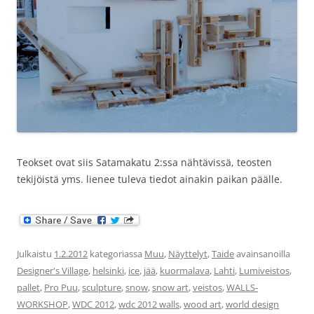
Teokset ovat siis Satamakatu 2:ssa nähtävissä, teosten
tekijöistä yms. lienee tuleva tiedot ainakin paikan päälle.
Julkaistu
1.2.2012
kategoriassa
Muu
,
Näyttelyt
,
Taide
avainsanoilla
Designer's Village
,
helsinki
,
ice
,
jää
,
kuormalava
,
Lahti
,
Lumiveistos
,
pallet
,
Pro Puu
,
sculpture
,
snow
,
snow art
,
veistos
,
WALLS-
WORKSHOP
,
WDC 2012
,
wdc 2012 walls
,
wood art
,
world design