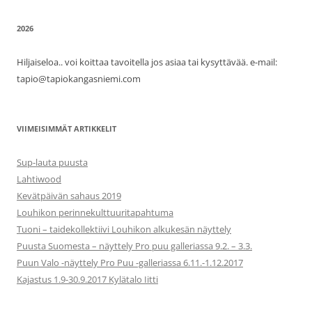
2026
Hiljaiseloa.. voi koittaa tavoitella jos asiaa tai kysyttävää. e-mail:
tapio@tapiokangasniemi.com
VIIMEISIMMÄT ARTIKKELIT
Sup-lauta puusta
Lahtiwood
Kevätpäivän sahaus 2019
Louhikon perinnekulttuuritapahtuma
Tuoni – taidekollektiivi Louhikon alkukesän näyttely
Puusta Suomesta – näyttely Pro puu galleriassa 9.2. – 3.3.
Puun Valo -näyttely Pro Puu -galleriassa 6.11.-1.12.2017
Kajastus 1.9-30.9.2017 Kylätalo Iitti