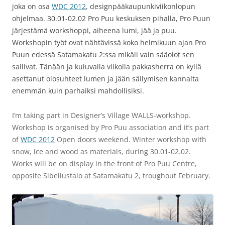
joka on osa
WDC 2012
, designpääkaupunkiviikonlopun
ohjelmaa. 30.01-02.02 Pro Puu keskuksen pihalla, Pro Puun
järjestämä workshoppi, aiheena lumi, jää ja puu.
Workshopin työt ovat nähtävissä koko helmikuun ajan Pro
Puun edessä Satamakatu 2:ssa mikäli vain sääolot sen
sallivat. Tänään ja kuluvalla viikolla pakkasherra on kyllä
asettanut olosuhteet lumen ja jään säilymisen kannalta
enemmän kuin parhaiksi mahdollisiksi.
I’m taking part in Designer’s Village WALLS-workshop.
Workshop is organised by Pro Puu association and it’s part
of
WDC 2012
Open doors weekend. Winter workshop with
snow, ice and wood as materials, during 30.01-02.02.
Works will be on display in the front of Pro Puu Centre,
opposite Sibeliustalo at Satamakatu 2, troughout February.