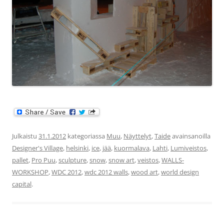
Julkaistu
31.1.2012
kategoriassa
Muu
,
Näyttelyt
,
Taide
avainsanoilla
Designer's Village
,
helsinki
,
ice
,
jää
,
kuormalava
,
Lahti
,
Lumiveistos
,
pallet
,
Pro Puu
,
sculpture
,
snow
,
snow art
,
veistos
,
WALLS-
WORKSHOP
,
WDC 2012
,
wdc 2012 walls
,
wood art
,
world design
capital
.